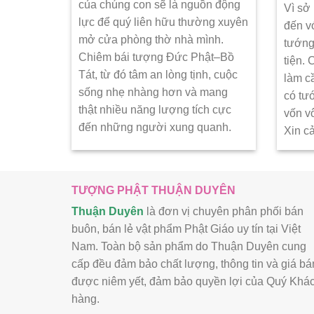
của chúng con sẽ là nguồn động
Vì sở
lực để quý liên hữu thường xuyên
đến v
mở cửa phòng thờ nhà mình.
tướng
Chiêm bái tượng Đức Phật–Bồ
tiện.
Tát, từ đó tâm an lòng tịnh, cuộc
làm c
sống nhẹ nhàng hơn và mang
có tư
thật nhiều năng lượng tích cực
vốn v
đến những người xung quanh.
Xin c
TƯỢNG PHẬT THUẬN DUYÊN
Thuận Duyên
là đơn vị chuyên phân phối bán
buôn, bán lẻ vật phẩm Phật Giáo uy tín tại Việt
Nam. Toàn bộ sản phẩm do Thuận Duyên cung
cấp đều đảm bảo chất lượng, thông tin và giá bá
được niêm yết, đảm bảo quyền lợi của Quý Khá
hàng.