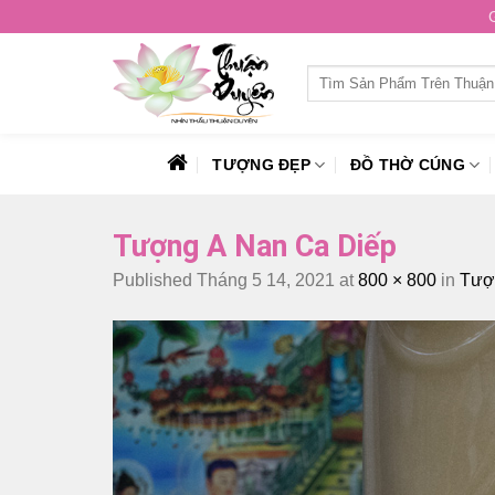
Skip
to
content
Tìm
kiếm:
TƯỢNG ĐẸP
ĐỒ THỜ CÚNG
Tượng A Nan Ca Diếp
Published
Tháng 5 14, 2021
at
800 × 800
in
Tượn