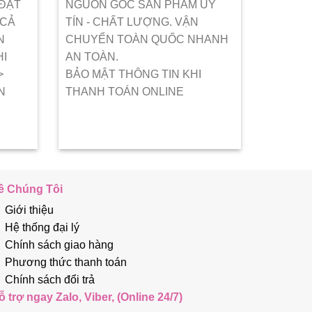
 ĐẶT
NGUỒN GỐC SẢN PHẨM UY
 CẢ
TÍN - CHẤT LƯỢNG. VẬN
N
CHUYỂN TOÀN QUỐC NHANH
HI
AN TOÀN.
>
BẢO MẬT THÔNG TIN KHI
N
THANH TOÁN ONLINE
ề Chúng Tôi
Giới thiệu
Hệ thống đại lý
Chính sách giao hàng
Phương thức thanh toán
Chính sách đổi trả
ỗ trợ ngay Zalo, Viber, (Online 24/7)