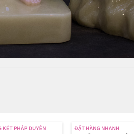
 KẾT PHÁP DUYÊN
ĐẶT HÀNG NHANH