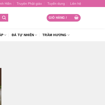
nh Hiền
Truyện Phật giáo
Tuyển dụng
Liên hệ
GIỎ HÀNG /
0
₫
ÁP
ĐÁ TỰ NHIÊN
TRẦM HƯƠNG