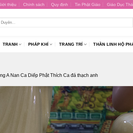
Giới thiệu
Chính sách
Quy định
Tin Phật Giáo
Giáo Dục Thá
TRANH
PHÁP KHÍ
TRANG TRÍ
THẦN LINH HỘ PH
g A Nan Ca Diếp Phật Thích Ca đá thạch anh