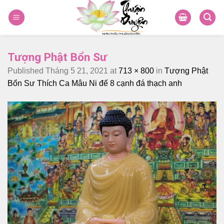
Skip
to
content
Tượng Phật Bổn Sư
Published
Tháng 5 21, 2021
at
713 × 800
in
Tượng Phật
Bổn Sư Thích Ca Mâu Ni đế 8 cạnh đá thạch anh