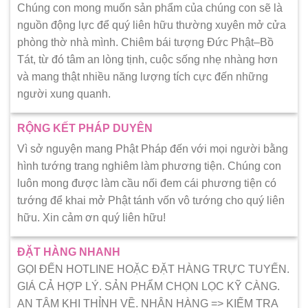
Chúng con mong muốn sản phẩm của chúng con sẽ là
nguồn động lực để quý liên hữu thường xuyên mở cửa
phòng thờ nhà mình. Chiêm bái tượng Đức Phật–Bồ
Tát, từ đó tâm an lòng tịnh, cuộc sống nhẹ nhàng hơn
và mang thật nhiều năng lượng tích cực đến những
người xung quanh.
RỘNG KẾT PHÁP DUYÊN
Vì sở nguyện mang Phật Pháp đến với mọi người bằng
hình tướng trang nghiêm làm phương tiện. Chúng con
luôn mong được làm cầu nối đem cái phương tiện có
tướng để khai mở Phật tánh vốn vô tướng cho quý liên
hữu. Xin cảm ơn quý liên hữu!
ĐẶT HÀNG NHANH
GỌI ĐẾN HOTLINE HOẶC ĐẶT HÀNG TRỰC TUYẾN.
GIÁ CẢ HỢP LÝ. SẢN PHẨM CHỌN LỌC KỸ CÀNG.
AN TÂM KHI THỈNH VỀ. NHẬN HÀNG => KIẾM TRA