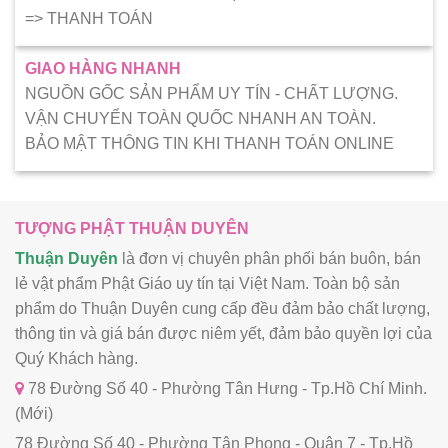
=> THANH TOÁN
GIAO HÀNG NHANH
NGUỒN GỐC SẢN PHẨM UY TÍN - CHẤT LƯỢNG.
VẬN CHUYỂN TOÀN QUỐC NHANH AN TOÀN.
BẢO MẬT THÔNG TIN KHI THANH TOÁN ONLINE
TƯỢNG PHẬT THUẬN DUYÊN
Thuận Duyên
là đơn vị chuyên phân phối bán buôn, bán
lẻ vật phẩm Phật Giáo uy tín tại Việt Nam. Toàn bộ sản
phẩm do Thuận Duyên cung cấp đều đảm bảo chất lượng,
thông tin và giá bán được niêm yết, đảm bảo quyền lợi của
Quý Khách hàng.
78 Đường Số 40 - Phường Tân Hưng - Tp.Hồ Chí Minh.
(Mới)
78 Đường Số 40 - Phường Tân Phong - Quận 7 - Tp.Hồ