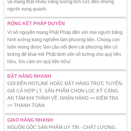
và mang thật nhiều năng lượng tích cực đến những
người xung quanh.
RỘNG KẾT PHÁP DUYÊN
Vì sở nguyện mang Phật Pháp đến với mọi người bằng
hình tướng trang nghiêm làm phương tiện. Chúng con
luôn mong được làm cầu nối đem cái phương tiện có
tướng để khai mở Phật tánh vốn vô tướng cho quý liên
hữu. Xin cảm ơn quý liên hữu!
ĐẶT HÀNG NHANH
GỌI ĐẾN HOTLINE HOẶC ĐẶT HÀNG TRỰC TUYẾN.
GIÁ CẢ HỢP LÝ. SẢN PHẨM CHỌN LỌC KỸ CÀNG.
AN TÂM KHI THỈNH VỀ. NHẬN HÀNG => KIẾM TRA
=> THANH TOÁN
GIAO HÀNG NHANH
NGUỒN GỐC SẢN PHẨM UY TÍN - CHẤT LƯỢNG.