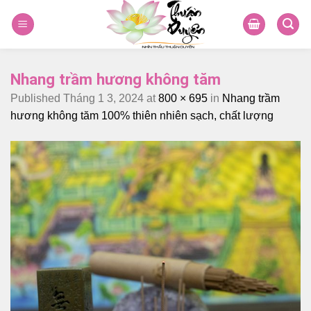
Skip
to
content
Nhang trầm hương không tăm
Published
Tháng 1 3, 2024
at
800 × 695
in
Nhang trầm
hương không tăm 100% thiên nhiên sạch, chất lượng