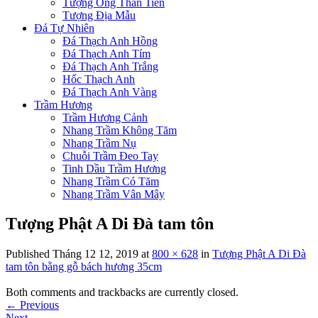
Tượng Ông Thần Tiền
Tượng Địa Mẫu
Đá Tự Nhiên
Đá Thạch Anh Hồng
Đá Thạch Anh Tím
Đá Thạch Anh Trắng
Hốc Thạch Anh
Đá Thạch Anh Vàng
Trầm Hương
Trầm Hương Cảnh
Nhang Trầm Không Tăm
Nhang Trầm Nụ
Chuỗi Trầm Đeo Tay
Tinh Dầu Trầm Hương
Nhang Trầm Có Tăm
Nhang Trầm Vân Mây
Tượng Phật A Di Đà tam tôn
Published
Tháng 12 12, 2019
at
800 × 628
in
Tượng Phật A Di Đà
tam tôn bằng gỗ bách hương 35cm
Both comments and trackbacks are currently closed.
←
Previous
Next
→