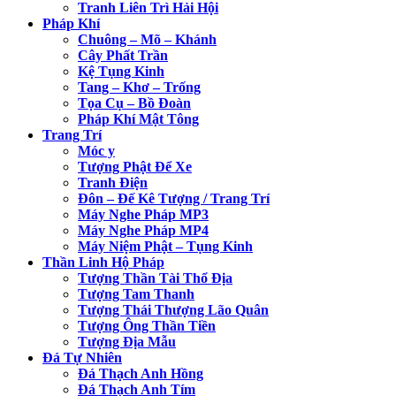
Tranh Liên Trì Hải Hội
Pháp Khí
Chuông – Mõ – Khánh
Cây Phất Trần
Kệ Tụng Kinh
Tang – Khơ – Trống
Tọa Cụ – Bồ Đoàn
Pháp Khí Mật Tông
Trang Trí
Móc y
Tượng Phật Để Xe
Tranh Điện
Đôn – Đế Kê Tượng / Trang Trí
Máy Nghe Pháp MP3
Máy Nghe Pháp MP4
Máy Niệm Phật – Tụng Kinh
Thần Linh Hộ Pháp
Tượng Thần Tài Thổ Địa
Tượng Tam Thanh
Tượng Thái Thượng Lão Quân
Tượng Ông Thần Tiền
Tượng Địa Mẫu
Đá Tự Nhiên
Đá Thạch Anh Hồng
Đá Thạch Anh Tím