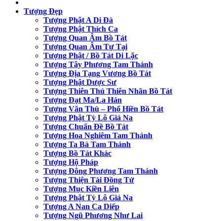
Tượng Đẹp
Tượng Phật A Di Đà
Tượng Phật Thích Ca
Tượng Quan Âm Bồ Tát
Tượng Quan Âm Tự Tại
Tượng Phật / Bồ Tát Di Lặc
Tượng Tây Phương Tam Thánh
Tượng Địa Tạng Vương Bồ Tát
Tượng Phật Dược Sư
Tượng Thiên Thủ Thiên Nhãn Bồ Tát
Tượng Đạt Ma/La Hán
Tượng Văn Thù – Phổ Hiền Bồ Tát
Tượng Phật Tỳ Lô Giá Na
Tượng Chuẩn Đề Bồ Tát
Tượng Hoa Nghiêm Tam Thánh
Tượng Ta Bà Tam Thánh
Tượng Bồ Tát Khác
Tượng Hộ Pháp
Tượng Đông Phương Tam Thánh
Tượng Thiện Tài Đồng Tử
Tượng Mục Kiền Liên
Tượng Phật Tỳ Lô Giá Na
Tượng A Nan Ca Diếp
Tượng Ngũ Phương Như Lai