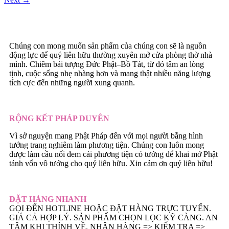
Chúng con mong muốn sản phẩm của chúng con sẽ là nguồn
động lực để quý liên hữu thường xuyên mở cửa phòng thờ nhà
mình. Chiêm bái tượng Đức Phật–Bồ Tát, từ đó tâm an lòng
tịnh, cuộc sống nhẹ nhàng hơn và mang thật nhiều năng lượng
tích cực đến những người xung quanh.
RỘNG KẾT PHÁP DUYÊN
Vì sở nguyện mang Phật Pháp đến với mọi người bằng hình
tướng trang nghiêm làm phương tiện. Chúng con luôn mong
được làm cầu nối đem cái phương tiện có tướng để khai mở Phật
tánh vốn vô tướng cho quý liên hữu. Xin cảm ơn quý liên hữu!
ĐẶT HÀNG NHANH
GỌI ĐẾN HOTLINE HOẶC ĐẶT HÀNG TRỰC TUYẾN.
GIÁ CẢ HỢP LÝ. SẢN PHẨM CHỌN LỌC KỸ CÀNG. AN
TÂM KHI THỈNH VỀ. NHẬN HÀNG => KIẾM TRA =>