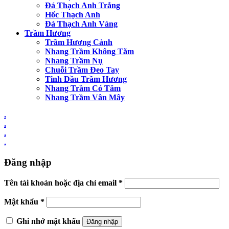
Đá Thạch Anh Trắng
Hốc Thạch Anh
Đá Thạch Anh Vàng
Trầm Hương
Trầm Hương Cảnh
Nhang Trầm Không Tăm
Nhang Trầm Nụ
Chuỗi Trầm Đeo Tay
Tinh Dầu Trầm Hương
Nhang Trầm Có Tăm
Nhang Trầm Vân Mây
.
.
.
.
Đăng nhập
Tên tài khoản hoặc địa chỉ email
*
Mật khẩu
*
Ghi nhớ mật khẩu
Đăng nhập