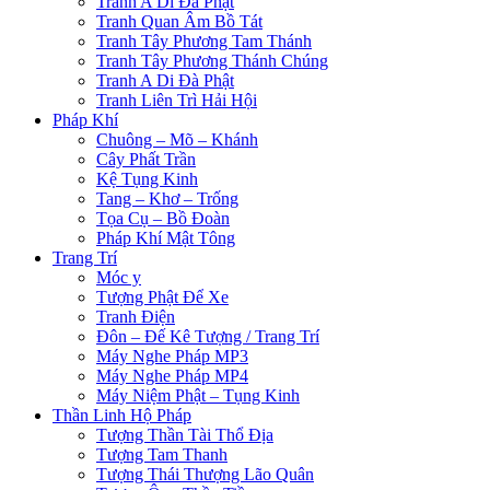
Tranh A Di Đà Phật
Tranh Quan Âm Bồ Tát
Tranh Tây Phương Tam Thánh
Tranh Tây Phương Thánh Chúng
Tranh A Di Đà Phật
Tranh Liên Trì Hải Hội
Pháp Khí
Chuông – Mõ – Khánh
Cây Phất Trần
Kệ Tụng Kinh
Tang – Khơ – Trống
Tọa Cụ – Bồ Đoàn
Pháp Khí Mật Tông
Trang Trí
Móc y
Tượng Phật Để Xe
Tranh Điện
Đôn – Đế Kê Tượng / Trang Trí
Máy Nghe Pháp MP3
Máy Nghe Pháp MP4
Máy Niệm Phật – Tụng Kinh
Thần Linh Hộ Pháp
Tượng Thần Tài Thổ Địa
Tượng Tam Thanh
Tượng Thái Thượng Lão Quân