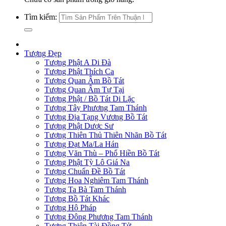
Tìm kiếm:
Tượng Đẹp
Tượng Phật A Di Đà
Tượng Phật Thích Ca
Tượng Quan Âm Bồ Tát
Tượng Quan Âm Tự Tại
Tượng Phật / Bồ Tát Di Lặc
Tượng Tây Phương Tam Thánh
Tượng Địa Tạng Vương Bồ Tát
Tượng Phật Dược Sư
Tượng Thiên Thủ Thiên Nhãn Bồ Tát
Tượng Đạt Ma/La Hán
Tượng Văn Thù – Phổ Hiền Bồ Tát
Tượng Phật Tỳ Lô Giá Na
Tượng Chuẩn Đề Bồ Tát
Tượng Hoa Nghiêm Tam Thánh
Tượng Ta Bà Tam Thánh
Tượng Bồ Tát Khác
Tượng Hộ Pháp
Tượng Đông Phương Tam Thánh
Tượng Thiện Tài Đồng Tử