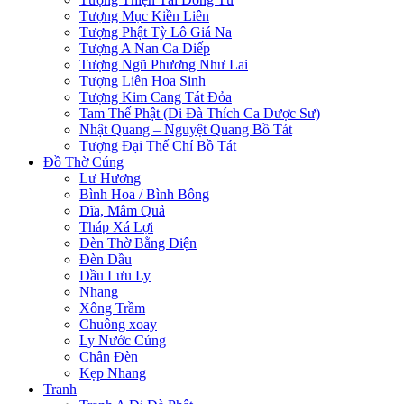
Tượng Mục Kiền Liên
Tượng Phật Tỳ Lô Giá Na
Tượng A Nan Ca Diếp
Tượng Ngũ Phương Như Lai
Tượng Liên Hoa Sinh
Tượng Kim Cang Tát Đỏa
Tam Thế Phật (Di Đà Thích Ca Dược Sư)
Nhật Quang – Nguyệt Quang Bồ Tát
Tượng Đại Thế Chí Bồ Tát
Đồ Thờ Cúng
Lư Hương
Bình Hoa / Bình Bông
Dĩa, Mâm Quả
Tháp Xá Lợi
Đèn Thờ Bằng Điện
Đèn Dầu
Dầu Lưu Ly
Nhang
Xông Trầm
Chuông xoay
Ly Nước Cúng
Chân Đèn
Kẹp Nhang
Tranh