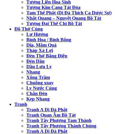
Tượng Liên Hoa Sinh
Tượng Kim Cang Tát Đỏa
Tam Thế Phật (Di Đà Thích Ca Dược Sư)
Nhật Quang – Nguyệt Quang Bồ Tát
Tượng Đại Thế Chí Bồ Tát
Đồ Thờ Cúng
Lư Hương
Bình Hoa / Bình Bông
Dĩa, Mâm Quả
Tháp Xá Lợi
Đèn Thờ Bằng Điện
Đèn Dầu
Dầu Lưu Ly
Nhang
Xông Trầm
Chuông xoay
Ly Nước Cúng
Chân Đèn
Kẹp Nhang
Tranh
Tranh A Di Đà Phật
Tranh Quan Âm Bồ Tát
Tranh Tây Phương Tam Thánh
Tranh Tây Phương Thánh Chúng
Tranh A Di Đà Phật