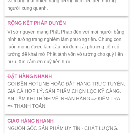
và mang thật nhiều năng lượng tích cực đến những
người xung quanh.
RỘNG KẾT PHÁP DUYÊN
Vì sở nguyện mang Phật Pháp đến với mọi người bằng
hình tướng trang nghiêm làm phương tiện. Chúng con
luôn mong được làm cầu nối đem cái phương tiện có
tướng để khai mở Phật tánh vốn vô tướng cho quý liên
hữu. Xin cảm ơn quý liên hữu!
ĐẶT HÀNG NHANH
GỌI ĐẾN HOTLINE HOẶC ĐẶT HÀNG TRỰC TUYẾN.
GIÁ CẢ HỢP LÝ. SẢN PHẨM CHỌN LỌC KỸ CÀNG.
AN TÂM KHI THỈNH VỀ. NHẬN HÀNG => KIẾM TRA
=> THANH TOÁN
GIAO HÀNG NHANH
NGUỒN GỐC SẢN PHẨM UY TÍN - CHẤT LƯỢNG.