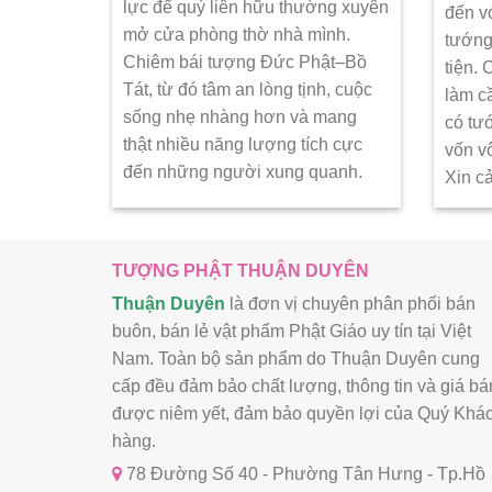
lực để quý liên hữu thường xuyên
đến v
mở cửa phòng thờ nhà mình.
tướng
Chiêm bái tượng Đức Phật–Bồ
tiện.
Tát, từ đó tâm an lòng tịnh, cuộc
làm c
sống nhẹ nhàng hơn và mang
có tư
thật nhiều năng lượng tích cực
vốn v
đến những người xung quanh.
Xin c
TƯỢNG PHẬT THUẬN DUYÊN
Thuận Duyên
là đơn vị chuyên phân phối bán
buôn, bán lẻ vật phẩm Phật Giáo uy tín tại Việt
Nam. Toàn bộ sản phẩm do Thuận Duyên cung
cấp đều đảm bảo chất lượng, thông tin và giá bá
được niêm yết, đảm bảo quyền lợi của Quý Khá
hàng.
78 Đường Số 40 - Phường Tân Hưng - Tp.Hồ