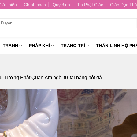
Giới thiệu
Chính sách
Quy định
Tin Phật Giáo
Giáo Dục Thá
TRANH
PHÁP KHÍ
TRANG TRÍ
THẦN LINH HỘ PH
u Tượng Phật Quan Âm ngồi tự tại bằng bột đá