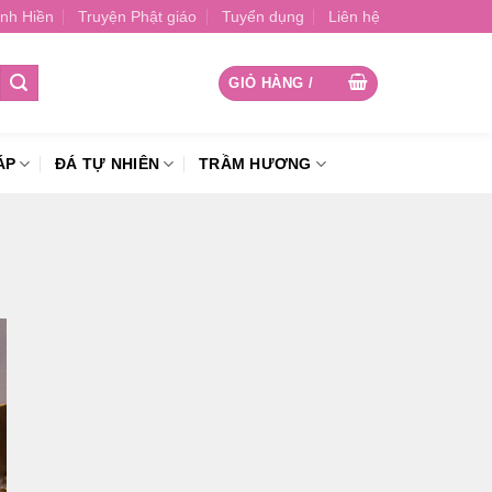
nh Hiền
Truyện Phật giáo
Tuyển dụng
Liên hệ
GIỎ HÀNG /
0
₫
ÁP
ĐÁ TỰ NHIÊN
TRẦM HƯƠNG