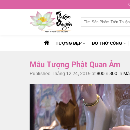
Skip
to
content
Tìm
kiếm:
TƯỢNG ĐẸP
ĐỒ THỜ CÚNG
Mẫu Tượng Phật Quan Âm
Published
Tháng 12 24, 2019
at
800 × 800
in
Mẫ