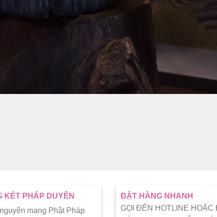
 KẾT PHÁP DUYÊN
ĐẶT HÀNG NHANH
GỌI ĐẾN HOTLINE HOẶC
 nguyện mang Phật Pháp