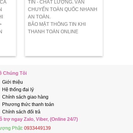
 CẢ
TÍN - CHẤT LƯỢNG. VẬN
N
CHUYỂN TOÀN QUỐC NHANH
HI
AN TOÀN.
>
BẢO MẬT THÔNG TIN KHI
N
THANH TOÁN ONLINE
ề Chúng Tôi
Giới thiệu
Hệ thống đại lý
Chính sách giao hàng
Phương thức thanh toán
Chính sách đổi trả
ỗ trợ ngay Zalo, Viber, (Online 24/7)
ượng Phật:
0933449139