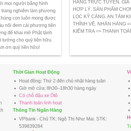
HÀNG TRỰC TUYẾN. GIÁ
ới mọi người bằng hình
HỢP LÝ. SẢN PHẨM CHỌ
 trang nghiêm làm phương
LỌC KỸ CÀNG. AN TÂM K
 Chúng con luôn mong được
THỈNH VỀ. NHẬN HÀNG =
ầu nối đem cái phương tiện
KIẾM TRA => THANH TOÁ
ớng để khai mở Phật tánh
ô tướng cho quý liên hữu.
ảm ơn quý liên hữu!
Thời Gian Hoạt Động
V
Hoạt động: Thứ 2 đến chủ nhật hàng tuần
Giờ mở cửa: 8h30–18h30 hàng ngày
Có chỗ đậu xe Ôtô
n
Thanh toán linh hoạt
ch
Thông Tin Ngân Hàng
H
VPbank - Chủ TK: Ngô Thị Như Mai. STK:
539839284
T