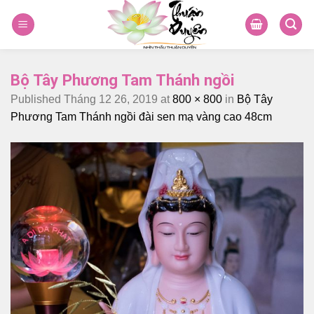
Skip
to
content
Bộ Tây Phương Tam Thánh ngồi
Published
Tháng 12 26, 2019
at
800 × 800
in
Bộ Tây
Phương Tam Thánh ngồi đài sen mạ vàng cao 48cm