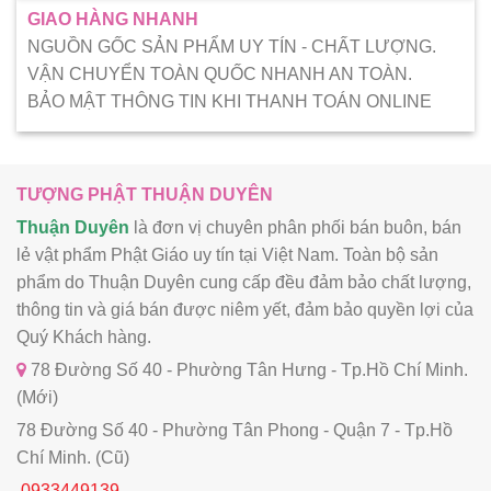
GIAO HÀNG NHANH
NGUỒN GỐC SẢN PHẨM UY TÍN - CHẤT LƯỢNG.
VẬN CHUYỂN TOÀN QUỐC NHANH AN TOÀN.
BẢO MẬT THÔNG TIN KHI THANH TOÁN ONLINE
TƯỢNG PHẬT THUẬN DUYÊN
Thuận Duyên
là đơn vị chuyên phân phối bán buôn, bán
lẻ vật phẩm Phật Giáo uy tín tại Việt Nam. Toàn bộ sản
phẩm do Thuận Duyên cung cấp đều đảm bảo chất lượng,
thông tin và giá bán được niêm yết, đảm bảo quyền lợi của
Quý Khách hàng.
78 Đường Số 40 - Phường Tân Hưng - Tp.Hồ Chí Minh.
(Mới)
78 Đường Số 40 - Phường Tân Phong - Quận 7 - Tp.Hồ
Chí Minh. (Cũ)
0933449139