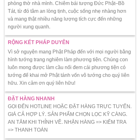
phòng thờ nhà mình. Chiêm bái tượng Đức Phật–Bồ
Tát, từ đó tâm an lòng tịnh, cuộc sống nhẹ nhàng hơn
và mang thật nhiều năng lượng tích cực đến những
người xung quanh.
RỘNG KẾT PHÁP DUYÊN
Vì sở nguyện mang Phật Pháp đến với mọi người bằng
hình tướng trang nghiêm làm phương tiện. Chúng con
luôn mong được làm cầu nối đem cái phương tiện có
tướng để khai mở Phật tánh vốn vô tướng cho quý liên
hữu. Xin cảm ơn quý liên hữu!
ĐẶT HÀNG NHANH
GỌI ĐẾN HOTLINE HOẶC ĐẶT HÀNG TRỰC TUYẾN.
GIÁ CẢ HỢP LÝ. SẢN PHẨM CHỌN LỌC KỸ CÀNG.
AN TÂM KHI THỈNH VỀ. NHẬN HÀNG => KIẾM TRA
=> THANH TOÁN