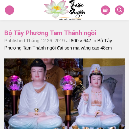
Skip
to
content
Bộ Tây Phương Tam Thánh ngồi
Published
Tháng 12 26, 2019
at
800 × 647
in
Bộ Tây
Phương Tam Thánh ngồi đài sen mạ vàng cao 48cm