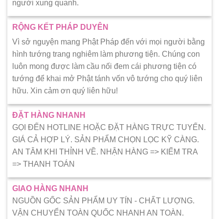
người xung quanh.
RỘNG KẾT PHÁP DUYÊN
Vì sở nguyện mang Phật Pháp đến với mọi người bằng
hình tướng trang nghiêm làm phương tiện. Chúng con
luôn mong được làm cầu nối đem cái phương tiện có
tướng để khai mở Phật tánh vốn vô tướng cho quý liên
hữu. Xin cảm ơn quý liên hữu!
ĐẶT HÀNG NHANH
GỌI ĐẾN HOTLINE HOẶC ĐẶT HÀNG TRỰC TUYẾN.
GIÁ CẢ HỢP LÝ. SẢN PHẨM CHỌN LỌC KỸ CÀNG.
AN TÂM KHI THỈNH VỀ. NHẬN HÀNG => KIẾM TRA
=> THANH TOÁN
GIAO HÀNG NHANH
NGUỒN GỐC SẢN PHẨM UY TÍN - CHẤT LƯỢNG.
VẬN CHUYỂN TOÀN QUỐC NHANH AN TOÀN.