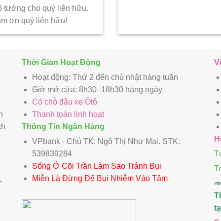
ô tướng cho quý liên hữu.
ảm ơn quý liên hữu!
Thời Gian Hoạt Động
V
Hoạt động: Thứ 2 đến chủ nhật hàng tuần
Giờ mở cửa: 8h30–18h30 hàng ngày
Có chỗ đậu xe Ôtô
n
Thanh toán linh hoạt
ch
Thông Tin Ngân Hàng
H
VPbank - Chủ TK: Ngô Thị Như Mai. STK:
539839284
T
Sống Ở Cõi Trần Làm Sao Tránh Bụi
T
Miễn Là Đừng Để Bụi Nhiễm Vào Tâm
-
⇒
T
t