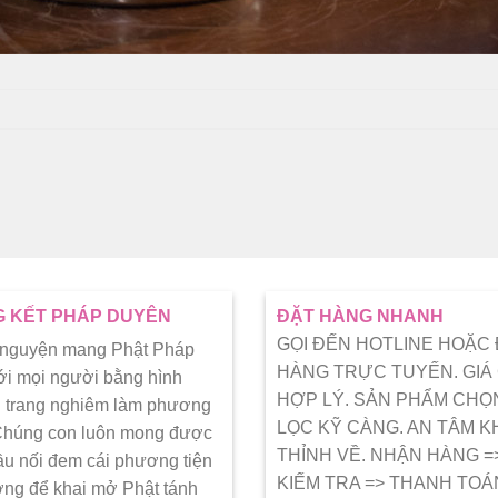
 KẾT PHÁP DUYÊN
ĐẶT HÀNG NHANH
GỌI ĐẾN HOTLINE HOẶC
 nguyện mang Phật Pháp
HÀNG TRỰC TUYẾN. GIÁ
ới mọi người bằng hình
HỢP LÝ. SẢN PHẨM CHỌ
 trang nghiêm làm phương
LỌC KỸ CÀNG. AN TÂM K
 Chúng con luôn mong được
THỈNH VỀ. NHẬN HÀNG =
ầu nối đem cái phương tiện
KIẾM TRA => THANH TOÁ
ớng để khai mở Phật tánh