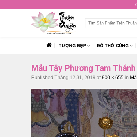
Skip
to
content
Tìm
kiếm:
TƯỢNG ĐẸP
ĐỒ THỜ CÚNG
Mẫu Tây Phương Tam Thánh 
Published
Tháng 12 31, 2019
at
800 × 655
in
Mẫ