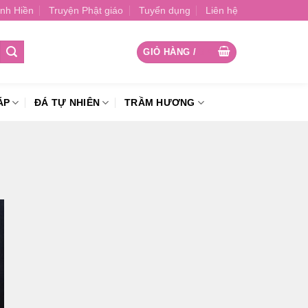
nh Hiền
Truyện Phật giáo
Tuyển dụng
Liên hệ
GIỎ HÀNG /
0
₫
ÁP
ĐÁ TỰ NHIÊN
TRẦM HƯƠNG