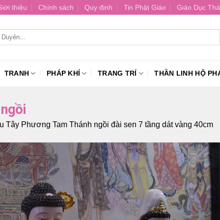
Giới thiệu
Chính sách
Quy định
Tin Phật Giáo
Giáo Dục Thá
TRANH
PHÁP KHÍ
TRANG TRÍ
THẦN LINH HỘ PH
ngồi
u Tây Phương Tam Thánh ngồi đài sen 7 tầng dát vàng 40cm