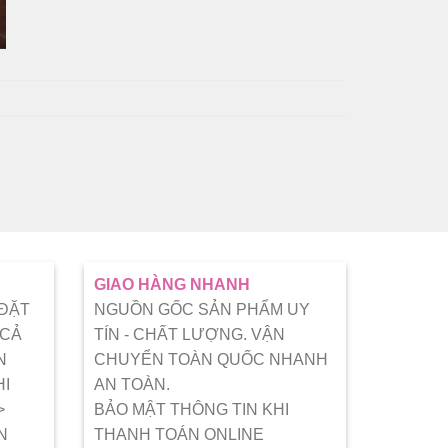
GIAO HÀNG NHANH
 ĐẶT
NGUỒN GỐC SẢN PHẨM UY
 CẢ
TÍN - CHẤT LƯỢNG. VẬN
N
CHUYỂN TOÀN QUỐC NHANH
HI
AN TOÀN.
>
BẢO MẬT THÔNG TIN KHI
N
THANH TOÁN ONLINE