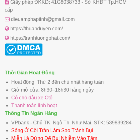
Giấy phép ĐKKD: 41G8038733 - Sở KHĐT Tp.HCM
cấp
dieuamphaptinh@gmail.com
https://thuanduyen.com/
https://tranhtuongphat.com/
Thời Gian Hoạt Động
Hoạt động: Thứ 2 đến chủ nhật hàng tuần
Giờ mở cửa: 8h30–18h30 hàng ngày
Có chỗ đậu xe Ôtô
Thanh toán linh hoạt
Thông Tin Ngân Hàng
VPbank - Chủ TK: Ngô Thị Như Mai. STK: 539839284
Sống Ở Cõi Trần Làm Sao Tránh Bụi
Miễn Là Đừng Để Bụi Nhiễm Vào Tâm