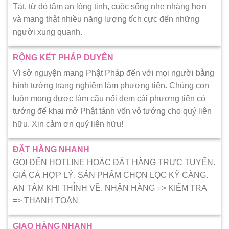
Tát, từ đó tâm an lòng tịnh, cuộc sống nhẹ nhàng hơn
và mang thật nhiều năng lượng tích cực đến những
người xung quanh.
RỘNG KẾT PHÁP DUYÊN
Vì sở nguyện mang Phật Pháp đến với mọi người bằng
hình tướng trang nghiêm làm phương tiện. Chúng con
luôn mong được làm cầu nối đem cái phương tiện có
tướng để khai mở Phật tánh vốn vô tướng cho quý liên
hữu. Xin cảm ơn quý liên hữu!
ĐẶT HÀNG NHANH
GỌI ĐẾN HOTLINE HOẶC ĐẶT HÀNG TRỰC TUYẾN.
GIÁ CẢ HỢP LÝ. SẢN PHẨM CHỌN LỌC KỸ CÀNG.
AN TÂM KHI THỈNH VỀ. NHẬN HÀNG => KIẾM TRA
=> THANH TOÁN
GIAO HÀNG NHANH