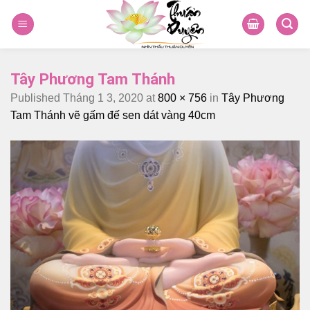
Skip
to
content
Tây Phương Tam Thánh
Published
Tháng 1 3, 2020
at
800 × 756
in
Tây Phương
Tam Thánh vẽ gấm đế sen dát vàng 40cm