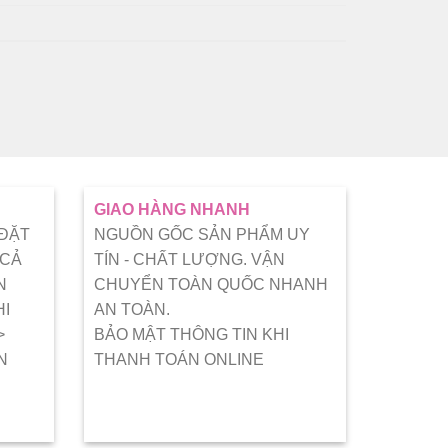
GIAO HÀNG NHANH
 ĐẶT
NGUỒN GỐC SẢN PHẨM UY
 CẢ
TÍN - CHẤT LƯỢNG. VẬN
N
CHUYỂN TOÀN QUỐC NHANH
HI
AN TOÀN.
>
BẢO MẬT THÔNG TIN KHI
N
THANH TOÁN ONLINE