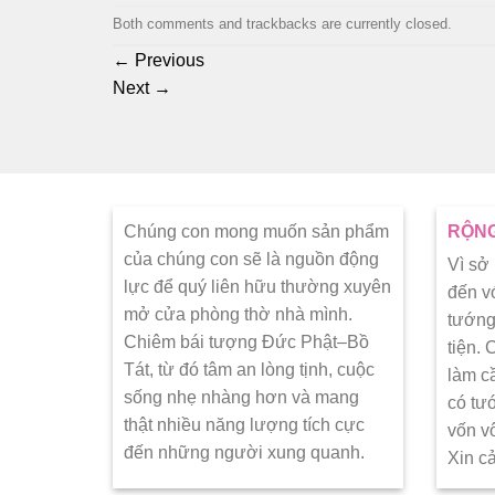
Both comments and trackbacks are currently closed.
←
Previous
Next
→
Chúng con mong muốn sản phẩm
RỘNG
của chúng con sẽ là nguồn động
Vì sở
lực để quý liên hữu thường xuyên
đến v
mở cửa phòng thờ nhà mình.
tướng
Chiêm bái tượng Đức Phật–Bồ
tiện.
Tát, từ đó tâm an lòng tịnh, cuộc
làm c
sống nhẹ nhàng hơn và mang
có tư
thật nhiều năng lượng tích cực
vốn v
đến những người xung quanh.
Xin c