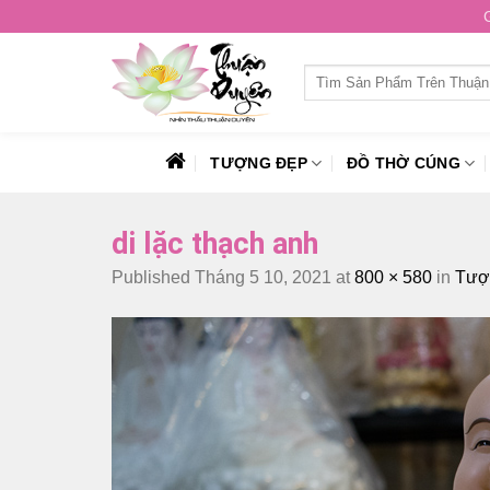
Skip
to
content
Tìm
kiếm:
TƯỢNG ĐẸP
ĐỒ THỜ CÚNG
di lặc thạch anh
Published
Tháng 5 10, 2021
at
800 × 580
in
Tượn