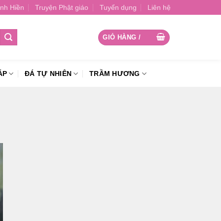
nh Hiền
Truyện Phật giáo
Tuyển dụng
Liên hệ
GIỎ HÀNG /
0
₫
ÁP
ĐÁ TỰ NHIÊN
TRẦM HƯƠNG