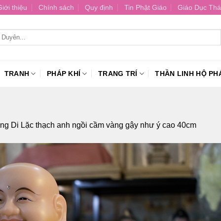
Giới thiệu
Chính sách
Quy định
Tin Phật Giáo
Giáo Dục Thá
TRANH
PHÁP KHÍ
TRANG TRÍ
THẦN LINH HỘ PH
g Di Lặc thạch anh ngồi cầm vàng gậy như ý cao 40cm