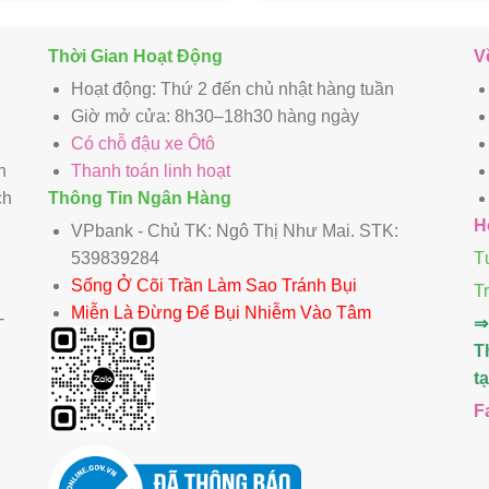
Thời Gian Hoạt Động
V
Hoạt động: Thứ 2 đến chủ nhật hàng tuần
Giờ mở cửa: 8h30–18h30 hàng ngày
Có chỗ đậu xe Ôtô
n
Thanh toán linh hoạt
ch
Thông Tin Ngân Hàng
H
VPbank - Chủ TK: Ngô Thị Như Mai. STK:
539839284
T
Sống Ở Cõi Trần Làm Sao Tránh Bụi
T
Miễn Là Đừng Để Bụi Nhiễm Vào Tâm
-
⇒
T
t
F