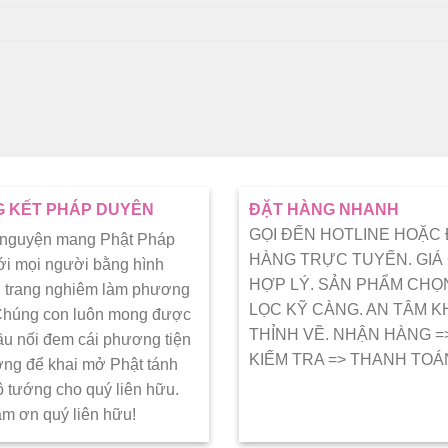
 KẾT PHÁP DUYÊN
ĐẶT HÀNG NHANH
GỌI ĐẾN HOTLINE HOẶC
 nguyện mang Phật Pháp
HÀNG TRỰC TUYẾN. GIÁ
ới mọi người bằng hình
HỢP LÝ. SẢN PHẨM CHỌ
 trang nghiêm làm phương
LỌC KỸ CÀNG. AN TÂM K
 Chúng con luôn mong được
THỈNH VỀ. NHẬN HÀNG =
ầu nối đem cái phương tiện
KIẾM TRA => THANH TOÁ
ớng để khai mở Phật tánh
ô tướng cho quý liên hữu.
ảm ơn quý liên hữu!