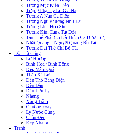
Tượng Mục Kiền Liên
Tượng Phật Tỳ Lô Giá Na
Tượng A Nan Ca Diếp
Tượng Ngũ Phương Như Lai
Tượng Liên Hoa Sinh
Tượng Kim Cang Tát Đỏa
Tam Thế Phật (Di Đà Thích Ca Dược Sư)
Nhật Quang – Nguyệt Quang Bồ Tát
Tượng Đại Thế Chí Bồ Tát
Đồ Thờ Cúng
Lư Hương
Bình Hoa / Bình Bông
Dĩa, Mâm Quả
Tháp Xá Lợi
Đèn Thờ Bằng Điện
Đèn Dầu
Dầu Lưu Ly
Nhang
Xông Trầm
Chuông xoay
Ly Nước Cúng
Chân Đèn
Kẹp Nhang
Tranh