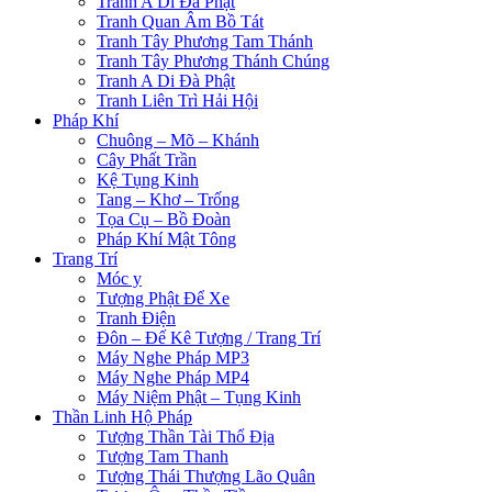
Tranh A Di Đà Phật
Tranh Quan Âm Bồ Tát
Tranh Tây Phương Tam Thánh
Tranh Tây Phương Thánh Chúng
Tranh A Di Đà Phật
Tranh Liên Trì Hải Hội
Pháp Khí
Chuông – Mõ – Khánh
Cây Phất Trần
Kệ Tụng Kinh
Tang – Khơ – Trống
Tọa Cụ – Bồ Đoàn
Pháp Khí Mật Tông
Trang Trí
Móc y
Tượng Phật Để Xe
Tranh Điện
Đôn – Đế Kê Tượng / Trang Trí
Máy Nghe Pháp MP3
Máy Nghe Pháp MP4
Máy Niệm Phật – Tụng Kinh
Thần Linh Hộ Pháp
Tượng Thần Tài Thổ Địa
Tượng Tam Thanh
Tượng Thái Thượng Lão Quân