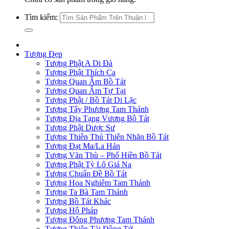
Tìm kiếm:
Tượng Đẹp
Tượng Phật A Di Đà
Tượng Phật Thích Ca
Tượng Quan Âm Bồ Tát
Tượng Quan Âm Tự Tại
Tượng Phật / Bồ Tát Di Lặc
Tượng Tây Phương Tam Thánh
Tượng Địa Tạng Vương Bồ Tát
Tượng Phật Dược Sư
Tượng Thiên Thủ Thiên Nhãn Bồ Tát
Tượng Đạt Ma/La Hán
Tượng Văn Thù – Phổ Hiền Bồ Tát
Tượng Phật Tỳ Lô Giá Na
Tượng Chuẩn Đề Bồ Tát
Tượng Hoa Nghiêm Tam Thánh
Tượng Ta Bà Tam Thánh
Tượng Bồ Tát Khác
Tượng Hộ Pháp
Tượng Đông Phương Tam Thánh
Tượng Thiện Tài Đồng Tử