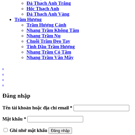
Đá Thạch Anh Trắng
Hốc Thạch Anh
Đá Thạch Anh Vàng
Trầm Hương
Trầm Hương Cảnh
Nhang Trầm Không Tăm
Nhang Trầm Nụ
Chuỗi Trầm Đeo Tay
Tinh Dầu Trầm Hương
Nhang Trầm Có Tăm
Nhang Trầm Vân Mây
.
.
.
.
Đăng nhập
Tên tài khoản hoặc địa chỉ email
*
Mật khẩu
*
Ghi nhớ mật khẩu
Đăng nhập