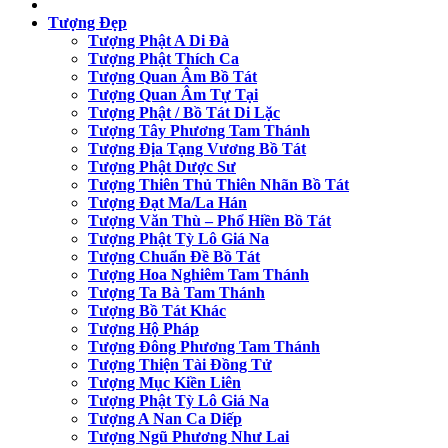
Tượng Đẹp
Tượng Phật A Di Đà
Tượng Phật Thích Ca
Tượng Quan Âm Bồ Tát
Tượng Quan Âm Tự Tại
Tượng Phật / Bồ Tát Di Lặc
Tượng Tây Phương Tam Thánh
Tượng Địa Tạng Vương Bồ Tát
Tượng Phật Dược Sư
Tượng Thiên Thủ Thiên Nhãn Bồ Tát
Tượng Đạt Ma/La Hán
Tượng Văn Thù – Phổ Hiền Bồ Tát
Tượng Phật Tỳ Lô Giá Na
Tượng Chuẩn Đề Bồ Tát
Tượng Hoa Nghiêm Tam Thánh
Tượng Ta Bà Tam Thánh
Tượng Bồ Tát Khác
Tượng Hộ Pháp
Tượng Đông Phương Tam Thánh
Tượng Thiện Tài Đồng Tử
Tượng Mục Kiền Liên
Tượng Phật Tỳ Lô Giá Na
Tượng A Nan Ca Diếp
Tượng Ngũ Phương Như Lai