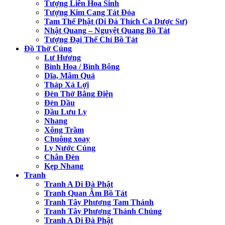
Tượng Liên Hoa Sinh
Tượng Kim Cang Tát Đỏa
Tam Thế Phật (Di Đà Thích Ca Dược Sư)
Nhật Quang – Nguyệt Quang Bồ Tát
Tượng Đại Thế Chí Bồ Tát
Đồ Thờ Cúng
Lư Hương
Bình Hoa / Bình Bông
Dĩa, Mâm Quả
Tháp Xá Lợi
Đèn Thờ Bằng Điện
Đèn Dầu
Dầu Lưu Ly
Nhang
Xông Trầm
Chuông xoay
Ly Nước Cúng
Chân Đèn
Kẹp Nhang
Tranh
Tranh A Di Đà Phật
Tranh Quan Âm Bồ Tát
Tranh Tây Phương Tam Thánh
Tranh Tây Phương Thánh Chúng
Tranh A Di Đà Phật