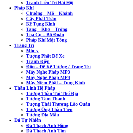
Tranh Liên Trì Hải Hội
Pháp Khí
Chuông – Mõ – Khánh
Cây Phất Trần
Kệ Tụng Kinh
Tang – Khơ – Trống
Tọa Cụ – Bồ Đoàn
Pháp Khí Mật Tông
Trang Trí
Móc y
Tượng Phật Để Xe
Tranh Điện
Đôn – Đế Kê Tượng / Trang Trí
Máy Nghe Pháp MP3
Máy Nghe Pháp MP4
Máy Niệm Phật – Tụng Kinh
Thần Linh Hộ Pháp
Tượng Thần Tài Thổ Địa
Tượng Tam Thanh
Tượng Thái Thượng Lão Quân
Tượng Ông Thần Tiền
Tượng Địa Mẫu
Đá Tự Nhiên
Đá Thạch Anh Hồng
Đá Thạch Anh Tím