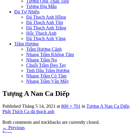
Tượng Ông Thần Tiền
Tượng Địa Mẫu
Đá Tự Nhiên
Đá Thạch Anh Hồng
Đá Thạch Anh Tím
Đá Thạch Anh Trắng
Hốc Thạch Anh
Đá Thạch Anh Vàng
Trầm Hương
Trầm Hương Cảnh
Nhang Trầm Không Tăm
Nhang Trầm Nụ
Chuỗi Trầm Đeo Tay
Tinh Dầu Trầm Hương
Nhang Trầm Có Tăm
Nhang Trầm Vân Mây
Tượng A Nan Ca Diếp
Published
Tháng 5 14, 2021
at
800 × 701
in
Tượng A Nan Ca Diếp
Phật Thích Ca đá thạch anh
Both comments and trackbacks are currently closed.
←
Previous
Next
→