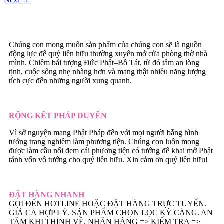
Chúng con mong muốn sản phẩm của chúng con sẽ là nguồn
động lực để quý liên hữu thường xuyên mở cửa phòng thờ nhà
mình. Chiêm bái tượng Đức Phật–Bồ Tát, từ đó tâm an lòng
tịnh, cuộc sống nhẹ nhàng hơn và mang thật nhiều năng lượng
tích cực đến những người xung quanh.
RỘNG KẾT PHÁP DUYÊN
Vì sở nguyện mang Phật Pháp đến với mọi người bằng hình
tướng trang nghiêm làm phương tiện. Chúng con luôn mong
được làm cầu nối đem cái phương tiện có tướng để khai mở Phật
tánh vốn vô tướng cho quý liên hữu. Xin cảm ơn quý liên hữu!
ĐẶT HÀNG NHANH
GỌI ĐẾN HOTLINE HOẶC ĐẶT HÀNG TRỰC TUYẾN.
GIÁ CẢ HỢP LÝ. SẢN PHẨM CHỌN LỌC KỸ CÀNG. AN
TÂM KHI THỈNH VỀ. NHẬN HÀNG => KIẾM TRA =>