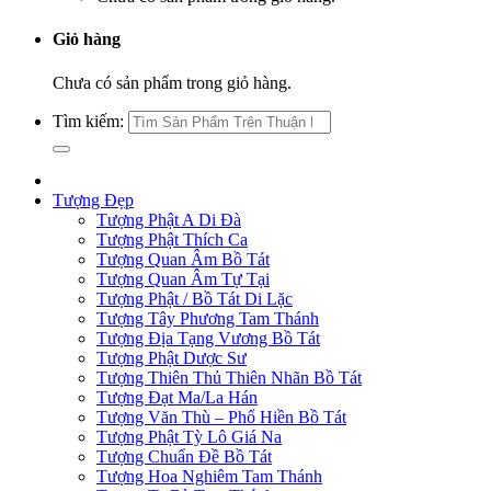
Giỏ hàng
Chưa có sản phẩm trong giỏ hàng.
Tìm kiếm:
Tượng Đẹp
Tượng Phật A Di Đà
Tượng Phật Thích Ca
Tượng Quan Âm Bồ Tát
Tượng Quan Âm Tự Tại
Tượng Phật / Bồ Tát Di Lặc
Tượng Tây Phương Tam Thánh
Tượng Địa Tạng Vương Bồ Tát
Tượng Phật Dược Sư
Tượng Thiên Thủ Thiên Nhãn Bồ Tát
Tượng Đạt Ma/La Hán
Tượng Văn Thù – Phổ Hiền Bồ Tát
Tượng Phật Tỳ Lô Giá Na
Tượng Chuẩn Đề Bồ Tát
Tượng Hoa Nghiêm Tam Thánh