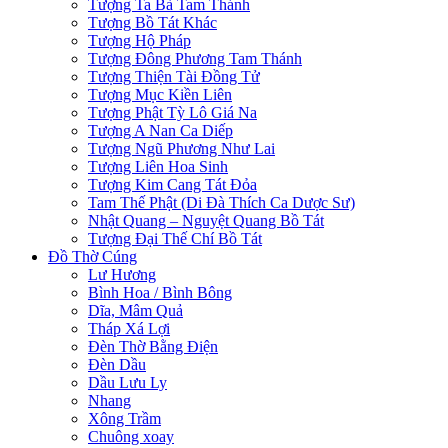
Tượng Ta Bà Tam Thánh
Tượng Bồ Tát Khác
Tượng Hộ Pháp
Tượng Đông Phương Tam Thánh
Tượng Thiện Tài Đồng Tử
Tượng Mục Kiền Liên
Tượng Phật Tỳ Lô Giá Na
Tượng A Nan Ca Diếp
Tượng Ngũ Phương Như Lai
Tượng Liên Hoa Sinh
Tượng Kim Cang Tát Đỏa
Tam Thế Phật (Di Đà Thích Ca Dược Sư)
Nhật Quang – Nguyệt Quang Bồ Tát
Tượng Đại Thế Chí Bồ Tát
Đồ Thờ Cúng
Lư Hương
Bình Hoa / Bình Bông
Dĩa, Mâm Quả
Tháp Xá Lợi
Đèn Thờ Bằng Điện
Đèn Dầu
Dầu Lưu Ly
Nhang
Xông Trầm
Chuông xoay