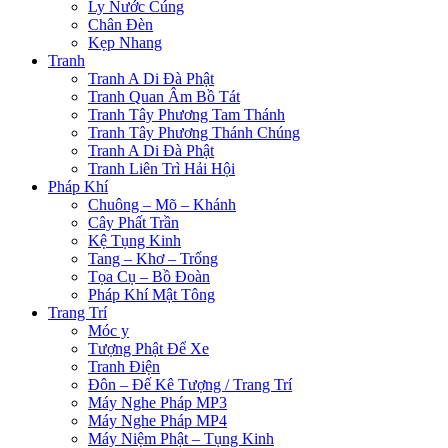
Ly Nước Cúng
Chân Đèn
Kẹp Nhang
Tranh
Tranh A Di Đà Phật
Tranh Quan Âm Bồ Tát
Tranh Tây Phương Tam Thánh
Tranh Tây Phương Thánh Chúng
Tranh A Di Đà Phật
Tranh Liên Trì Hải Hội
Pháp Khí
Chuông – Mõ – Khánh
Cây Phất Trần
Kệ Tụng Kinh
Tang – Khơ – Trống
Tọa Cụ – Bồ Đoàn
Pháp Khí Mật Tông
Trang Trí
Móc y
Tượng Phật Để Xe
Tranh Điện
Đôn – Đế Kê Tượng / Trang Trí
Máy Nghe Pháp MP3
Máy Nghe Pháp MP4
Máy Niệm Phật – Tụng Kinh