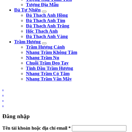
Tượng Địa Mẫu
Đá Tự Nhiên
Đá Thạch Anh Hồng
Đá Thạch Anh Tím
Đá Thạch Anh Trắng
Hốc Thạch Anh
Đá Thạch Anh Vàng
Trầm Hương
Trầm Hương Cảnh
Nhang Trầm Không Tăm
Nhang Trầm Nụ
Chuỗi Trầm Đeo Tay
Tinh Dầu Trầm Hương
Nhang Trầm Có Tăm
Nhang Trầm Vân Mây
.
.
.
.
Đăng nhập
Tên tài khoản hoặc địa chỉ email
*