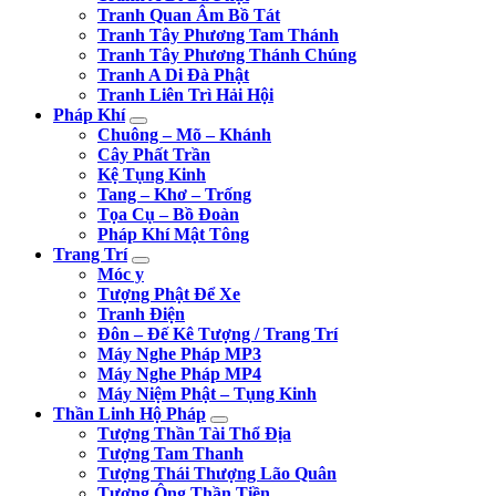
Tranh Quan Âm Bồ Tát
Tranh Tây Phương Tam Thánh
Tranh Tây Phương Thánh Chúng
Tranh A Di Đà Phật
Tranh Liên Trì Hải Hội
Pháp Khí
Chuông – Mõ – Khánh
Cây Phất Trần
Kệ Tụng Kinh
Tang – Khơ – Trống
Tọa Cụ – Bồ Đoàn
Pháp Khí Mật Tông
Trang Trí
Móc y
Tượng Phật Để Xe
Tranh Điện
Đôn – Đế Kê Tượng / Trang Trí
Máy Nghe Pháp MP3
Máy Nghe Pháp MP4
Máy Niệm Phật – Tụng Kinh
Thần Linh Hộ Pháp
Tượng Thần Tài Thổ Địa
Tượng Tam Thanh
Tượng Thái Thượng Lão Quân
Tượng Ông Thần Tiền