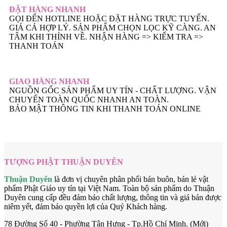
ĐẶT HÀNG NHANH
GỌI ĐẾN HOTLINE HOẶC ĐẶT HÀNG TRỰC TUYẾN.
GIÁ CẢ HỢP LÝ. SẢN PHẨM CHỌN LỌC KỸ CÀNG. AN
TÂM KHI THỈNH VỀ. NHẬN HÀNG => KIẾM TRA =>
THANH TOÁN
GIAO HÀNG NHANH
NGUỒN GỐC SẢN PHẨM UY TÍN - CHẤT LƯỢNG. VẬN
CHUYỂN TOÀN QUỐC NHANH AN TOÀN.
BẢO MẬT THÔNG TIN KHI THANH TOÁN ONLINE
TƯỢNG PHẬT THUẬN DUYÊN
Thuận Duyên
là đơn vị chuyên phân phối bán buôn, bán lẻ vật
phẩm Phật Giáo uy tín tại Việt Nam. Toàn bộ sản phẩm do Thuận
Duyên cung cấp đều đảm bảo chất lượng, thông tin và giá bán được
niêm yết, đảm bảo quyền lợi của Quý Khách hàng.
78 Đường Số 40 - Phường Tân Hưng - Tp.Hồ Chí Minh. (Mới)