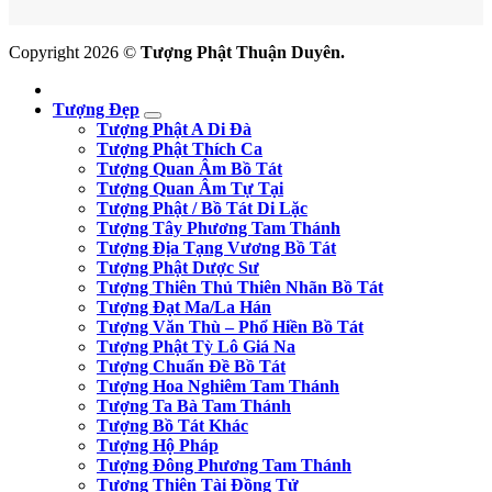
Copyright 2026 ©
Tượng Phật Thuận Duyên.
Tượng Đẹp
Tượng Phật A Di Đà
Tượng Phật Thích Ca
Tượng Quan Âm Bồ Tát
Tượng Quan Âm Tự Tại
Tượng Phật / Bồ Tát Di Lặc
Tượng Tây Phương Tam Thánh
Tượng Địa Tạng Vương Bồ Tát
Tượng Phật Dược Sư
Tượng Thiên Thủ Thiên Nhãn Bồ Tát
Tượng Đạt Ma/La Hán
Tượng Văn Thù – Phổ Hiền Bồ Tát
Tượng Phật Tỳ Lô Giá Na
Tượng Chuẩn Đề Bồ Tát
Tượng Hoa Nghiêm Tam Thánh
Tượng Ta Bà Tam Thánh
Tượng Bồ Tát Khác
Tượng Hộ Pháp
Tượng Đông Phương Tam Thánh
Tượng Thiện Tài Đồng Tử