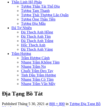
Thần Linh Hộ Pháp
Tượng Thần Tài Thổ Địa
Tượng Tam Thanh
Tượng Thái Thượng Lão Quân
Tượng Ông Thần Tiền
Tượng Địa Mẫu
Đá Tự Nhiên
Đá Thạch Anh Hồng
Đá Thạch Anh Tím
Đá Thạch Anh Trắng
Hốc Thạch Anh
Đá Thạch Anh Vàng
Trầm Hương
Trầm Hương Cảnh
Nhang Trầm Không Tăm
Nhang Trầm Nụ
Chuỗi Trầm Đeo Tay
Tinh Dầu Trầm Hương
Nhang Trầm Có Tăm
Nhang Trầm Vân Mây
Địa Tạng Bồ Tát
Published
Tháng 5 30, 2021
at
800 × 800
in
Tượng Địa Tạng Bồ