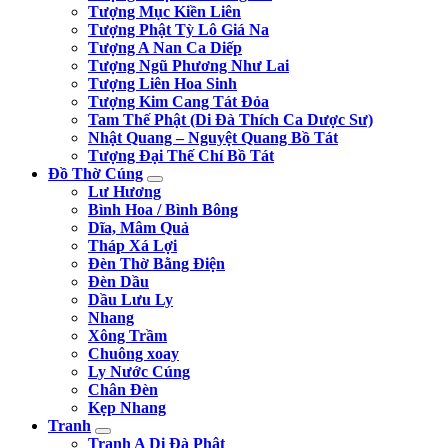
Tượng Mục Kiền Liên
Tượng Phật Tỳ Lô Giá Na
Tượng A Nan Ca Diếp
Tượng Ngũ Phương Như Lai
Tượng Liên Hoa Sinh
Tượng Kim Cang Tát Đỏa
Tam Thế Phật (Di Đà Thích Ca Dược Sư)
Nhật Quang – Nguyệt Quang Bồ Tát
Tượng Đại Thế Chí Bồ Tát
Đồ Thờ Cúng
Lư Hương
Bình Hoa / Bình Bông
Dĩa, Mâm Quả
Tháp Xá Lợi
Đèn Thờ Bằng Điện
Đèn Dầu
Dầu Lưu Ly
Nhang
Xông Trầm
Chuông xoay
Ly Nước Cúng
Chân Đèn
Kẹp Nhang
Tranh
Tranh A Di Đà Phật