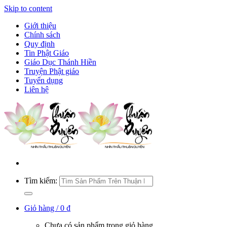
Skip to content
Giới thiệu
Chính sách
Quy định
Tin Phật Giáo
Giáo Dục Thánh Hiền
Truyện Phật giáo
Tuyển dụng
Liên hệ
Tìm kiếm:
Giỏ hàng /
0
₫
Chưa có sản phẩm trong giỏ hàng.