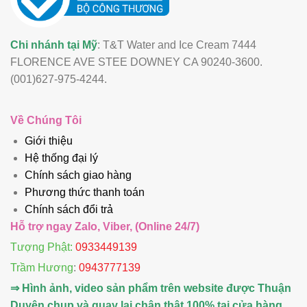
Chi nhánh tại Mỹ
: T&T Water and Ice Cream 7444
FLORENCE AVE STEE DOWNEY CA 90240-3600.
(001)627-975-4244.
Về Chúng Tôi
Giới thiệu
Hệ thống đại lý
Chính sách giao hàng
Phương thức thanh toán
Chính sách đổi trả
Hỗ trợ ngay Zalo, Viber, (Online 24/7)
Tượng Phật:
0933449139
Trầm Hương
:
0943777139
⇒ Hình ảnh, video sản phẩm trên website được Thuận
Duyên chụp và quay lại chân thật 100% tại cửa hàng.