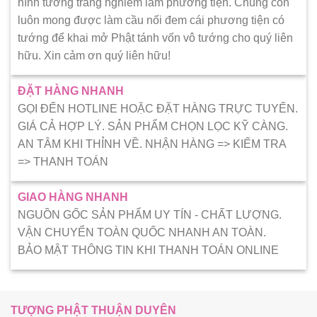
hình tướng trang nghiêm làm phương tiện. Chúng con
luôn mong được làm cầu nối đem cái phương tiện có
tướng để khai mở Phật tánh vốn vô tướng cho quý liên
hữu. Xin cảm ơn quý liên hữu!
ĐẶT HÀNG NHANH
GỌI ĐẾN HOTLINE HOẶC ĐẶT HÀNG TRỰC TUYẾN.
GIÁ CẢ HỢP LÝ. SẢN PHẨM CHỌN LỌC KỸ CÀNG.
AN TÂM KHI THỈNH VỀ. NHẬN HÀNG => KIẾM TRA
=> THANH TOÁN
GIAO HÀNG NHANH
NGUỒN GỐC SẢN PHẨM UY TÍN - CHẤT LƯỢNG.
VẬN CHUYỂN TOÀN QUỐC NHANH AN TOÀN.
BẢO MẬT THÔNG TIN KHI THANH TOÁN ONLINE
TƯỢNG PHẬT THUẬN DUYÊN