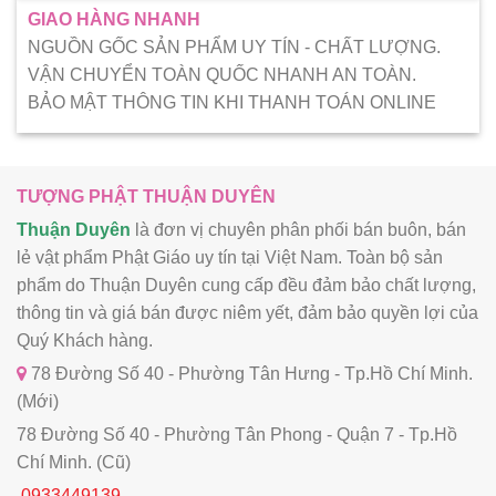
GIAO HÀNG NHANH
NGUỒN GỐC SẢN PHẨM UY TÍN - CHẤT LƯỢNG.
VẬN CHUYỂN TOÀN QUỐC NHANH AN TOÀN.
BẢO MẬT THÔNG TIN KHI THANH TOÁN ONLINE
TƯỢNG PHẬT THUẬN DUYÊN
Thuận Duyên
là đơn vị chuyên phân phối bán buôn, bán
lẻ vật phẩm Phật Giáo uy tín tại Việt Nam. Toàn bộ sản
phẩm do Thuận Duyên cung cấp đều đảm bảo chất lượng,
thông tin và giá bán được niêm yết, đảm bảo quyền lợi của
Quý Khách hàng.
78 Đường Số 40 - Phường Tân Hưng - Tp.Hồ Chí Minh.
(Mới)
78 Đường Số 40 - Phường Tân Phong - Quận 7 - Tp.Hồ
Chí Minh. (Cũ)
0933449139