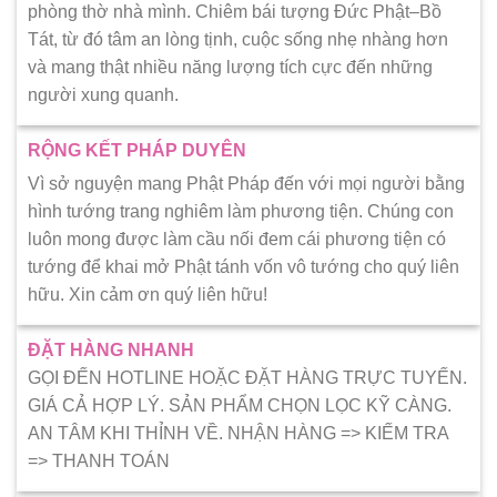
phòng thờ nhà mình. Chiêm bái tượng Đức Phật–Bồ
Tát, từ đó tâm an lòng tịnh, cuộc sống nhẹ nhàng hơn
và mang thật nhiều năng lượng tích cực đến những
người xung quanh.
RỘNG KẾT PHÁP DUYÊN
Vì sở nguyện mang Phật Pháp đến với mọi người bằng
hình tướng trang nghiêm làm phương tiện. Chúng con
luôn mong được làm cầu nối đem cái phương tiện có
tướng để khai mở Phật tánh vốn vô tướng cho quý liên
hữu. Xin cảm ơn quý liên hữu!
ĐẶT HÀNG NHANH
GỌI ĐẾN HOTLINE HOẶC ĐẶT HÀNG TRỰC TUYẾN.
GIÁ CẢ HỢP LÝ. SẢN PHẨM CHỌN LỌC KỸ CÀNG.
AN TÂM KHI THỈNH VỀ. NHẬN HÀNG => KIẾM TRA
=> THANH TOÁN