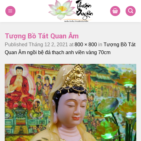
Skip
to
content
Tượng Bồ Tát Quan Âm
Published
Tháng 12 2, 2021
at
800 × 800
in
Tượng Bồ Tát
Quan Âm ngồi bệ đá thạch anh viền vàng 70cm