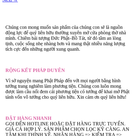
Chúng con mong muốn sản phẩm của chúng con sẽ là nguồn
động lực để quý liên hữu thường xuyên mở cửa phòng thờ nhà
mình. Chiêm bái tượng Đức Phật–Bồ Tát, từ đó tâm an lòng
tịnh, cuộc sống nhẹ nhàng hơn và mang thật nhiều năng lượng
tích cực đến những người xung quanh.
RỘNG KẾT PHÁP DUYÊN
Vì sở nguyện mang Phật Pháp đến với mọi người bằng hình
tướng trang nghiêm làm phương tiện. Chúng con luôn mong
được làm cầu nối đem cái phương tiện có tướng để khai mở Phật
tánh vốn vô tướng cho quý liên hữu. Xin cảm ơn quý liên hữu!
ĐẶT HÀNG NHANH
GỌI ĐẾN HOTLINE HOẶC ĐẶT HÀNG TRỰC TUYẾN.
GIÁ CẢ HỢP LÝ. SẢN PHẨM CHỌN LỌC KỸ CÀNG. AN
TÂM KHI THỈNH VỀ. NHẬN HÀNG => KIẾM TRA =>