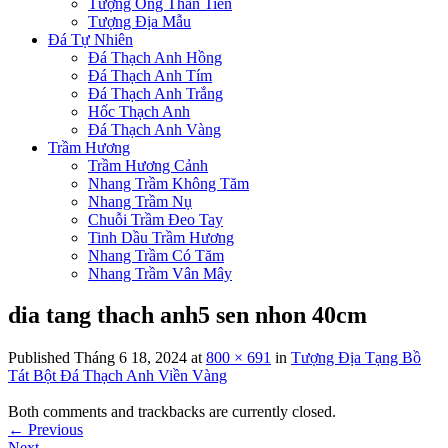
Tượng Ông Thần Tiền
Tượng Địa Mẫu
Đá Tự Nhiên
Đá Thạch Anh Hồng
Đá Thạch Anh Tím
Đá Thạch Anh Trắng
Hốc Thạch Anh
Đá Thạch Anh Vàng
Trầm Hương
Trầm Hương Cảnh
Nhang Trầm Không Tăm
Nhang Trầm Nụ
Chuỗi Trầm Đeo Tay
Tinh Dầu Trầm Hương
Nhang Trầm Có Tăm
Nhang Trầm Vân Mây
dia tang thach anh5 sen nhon 40cm
Published
Tháng 6 18, 2024
at
800 × 691
in
Tượng Địa Tạng Bồ
Tát Bột Đá Thạch Anh Viền Vàng
Both comments and trackbacks are currently closed.
←
Previous
Next
→