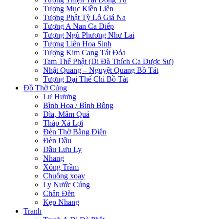
Tượng Mục Kiền Liên
Tượng Phật Tỳ Lô Giá Na
Tượng A Nan Ca Diếp
Tượng Ngũ Phương Như Lai
Tượng Liên Hoa Sinh
Tượng Kim Cang Tát Đỏa
Tam Thế Phật (Di Đà Thích Ca Dược Sư)
Nhật Quang – Nguyệt Quang Bồ Tát
Tượng Đại Thế Chí Bồ Tát
Đồ Thờ Cúng
Lư Hương
Bình Hoa / Bình Bông
Dĩa, Mâm Quả
Tháp Xá Lợi
Đèn Thờ Bằng Điện
Đèn Dầu
Dầu Lưu Ly
Nhang
Xông Trầm
Chuông xoay
Ly Nước Cúng
Chân Đèn
Kẹp Nhang
Tranh