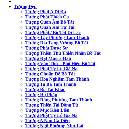
Tượng Đẹp
Tượng Phật A Di Đà
Tượng Phật Thích Ca
Tượng Quan Âm Bồ Tát
Tượng Quan Âm Tự Tại
Tượng Phật / Bồ Tát Di Lặc
Tượng Tây Phương Tam Thánh
Tượng Địa Tạng Vương Bồ Tát
Tượng Phật Dược Sư
Tượng Thiên Thủ Thiên Nhãn Bồ Tát
Tượng Đạt Ma/La Hán
Tượng Văn Thù – Phổ Hiền Bồ Tát
Tượng Phật Tỳ Lô Giá Na
Tượng Chuẩn Đề Bồ Tát
Tượng Hoa Nghiêm Tam Thánh
Tượng Ta Bà Tam Thánh
Tượng Bồ Tát Khác
Tượng Hộ Pháp
Tượng Đông Phương Tam Thánh
Tượng Thiện Tài Đồng Tử
Tượng Mục Kiền Liên
Tượng Phật Tỳ Lô Giá Na
Tượng A Nan Ca Diếp
Tượng Ngũ Phương Như Lai