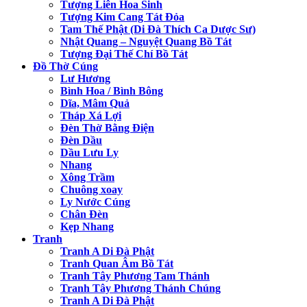
Tượng Liên Hoa Sinh
Tượng Kim Cang Tát Đỏa
Tam Thế Phật (Di Đà Thích Ca Dược Sư)
Nhật Quang – Nguyệt Quang Bồ Tát
Tượng Đại Thế Chí Bồ Tát
Đồ Thờ Cúng
Lư Hương
Bình Hoa / Bình Bông
Dĩa, Mâm Quả
Tháp Xá Lợi
Đèn Thờ Bằng Điện
Đèn Dầu
Dầu Lưu Ly
Nhang
Xông Trầm
Chuông xoay
Ly Nước Cúng
Chân Đèn
Kẹp Nhang
Tranh
Tranh A Di Đà Phật
Tranh Quan Âm Bồ Tát
Tranh Tây Phương Tam Thánh
Tranh Tây Phương Thánh Chúng
Tranh A Di Đà Phật