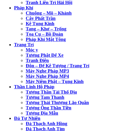
Tranh Liên Trì Hải Hội
Pháp Khí
Chuông – Mõ – Khánh
Cây Phất Trần
Kệ Tụng Kinh
Tang – Khơ – Trống
Tọa Cụ – Bồ Đoàn
Pháp Khí Mật Tông
Trang Trí
Móc y
Tượng Phật Để Xe
Tranh Điện
Đôn – Đế Kê Tượng / Trang Trí
Máy Nghe Pháp MP3
Máy Nghe Pháp MP4
Máy Niệm Phật – Tụng Kinh
Thần Linh Hộ Pháp
Tượng Thần Tài Thổ Địa
Tượng Tam Thanh
Tượng Thái Thượng Lão Quân
Tượng Ông Thần Tiền
Tượng Địa Mẫu
Đá Tự Nhiên
Đá Thạch Anh Hồng
Đá Thạch Anh Tím