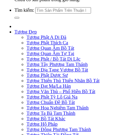
Tìm kiếm:
Tượng Đẹp
Tượng Phật A Di Đà
Tượng Phật Thích Ca
Tượng Quan Âm Bồ Tát
Tượng Quan Âm Tự Tại
Tượng Phật / Bồ Tát Di Lặc
Tượng Tây Phương Tam Thánh
Tượng Địa Tạng Vương Bồ Tát
Tượng Phật Dược Sư
Tượng Thiên Thủ Thiên Nhãn Bồ Tát
Tượng Đạt Ma/La Hán
Tượng Văn Thù – Phổ Hiền Bồ Tát
Tượng Phật Tỳ Lô Giá Na
Tượng Chuẩn Đề Bồ Tát
Tượng Hoa Nghiêm Tam Thánh
Tượng Ta Bà Tam Thánh
Tượng Bồ Tát Khác
Tượng Hộ Pháp
Tượng Đông Phương Tam Thánh
Tượng Thiện Tài Đồng Tử