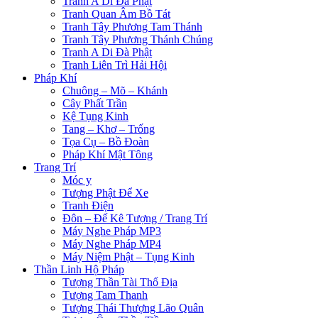
Tranh A Di Đà Phật
Tranh Quan Âm Bồ Tát
Tranh Tây Phương Tam Thánh
Tranh Tây Phương Thánh Chúng
Tranh A Di Đà Phật
Tranh Liên Trì Hải Hội
Pháp Khí
Chuông – Mõ – Khánh
Cây Phất Trần
Kệ Tụng Kinh
Tang – Khơ – Trống
Tọa Cụ – Bồ Đoàn
Pháp Khí Mật Tông
Trang Trí
Móc y
Tượng Phật Để Xe
Tranh Điện
Đôn – Đế Kê Tượng / Trang Trí
Máy Nghe Pháp MP3
Máy Nghe Pháp MP4
Máy Niệm Phật – Tụng Kinh
Thần Linh Hộ Pháp
Tượng Thần Tài Thổ Địa
Tượng Tam Thanh
Tượng Thái Thượng Lão Quân