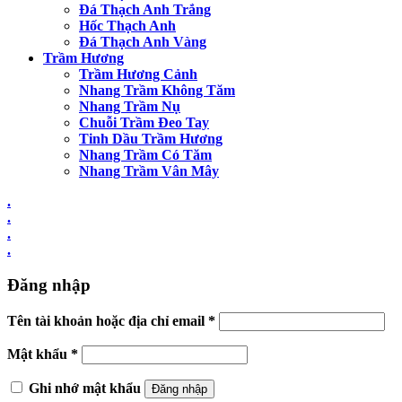
Đá Thạch Anh Trắng
Hốc Thạch Anh
Đá Thạch Anh Vàng
Trầm Hương
Trầm Hương Cảnh
Nhang Trầm Không Tăm
Nhang Trầm Nụ
Chuỗi Trầm Đeo Tay
Tinh Dầu Trầm Hương
Nhang Trầm Có Tăm
Nhang Trầm Vân Mây
.
.
.
.
Đăng nhập
Tên tài khoản hoặc địa chỉ email
*
Mật khẩu
*
Ghi nhớ mật khẩu
Đăng nhập