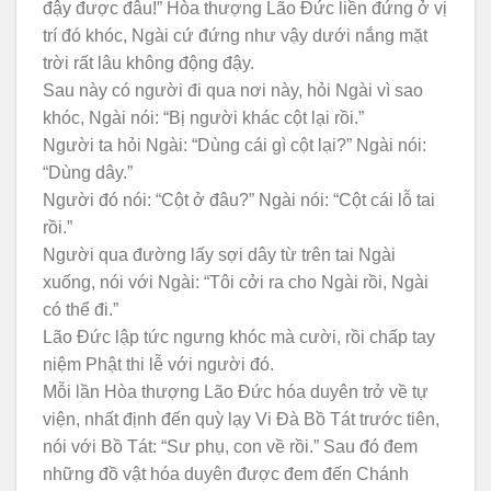
đậy được đâu!” Hòa thượng Lão Đức liền đứng ở vị
trí đó khóc, Ngài cứ đứng như vậy dưới nắng mặt
trời rất lâu không động đậy.
Sau này có người đi qua nơi này, hỏi Ngài vì sao
khóc, Ngài nói: “Bị người khác cột lại rồi.”
Người ta hỏi Ngài: “Dùng cái gì cột lại?” Ngài nói:
“Dùng dây.”
Người đó nói: “Cột ở đâu?” Ngài nói: “Cột cái lỗ tai
rồi.”
Người qua đường lấy sợi dây từ trên tai Ngài
xuống, nói với Ngài: “Tôi cởi ra cho Ngài rồi, Ngài
có thể đi.”
Lão Đức lập tức ngưng khóc mà cười, rồi chấp tay
niệm Phật thi lễ với người đó.
Mỗi lần Hòa thượng Lão Đức hóa duyên trở về tự
viện, nhất định đến quỳ lạy Vi Đà Bồ Tát trước tiên,
nói với Bồ Tát: “Sư phụ, con về rồi.” Sau đó đem
những đồ vật hóa duyên được đem đến Chánh