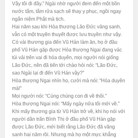
Vậy tôi đi đây.” Ngài nhờ người đem đến một bồn
nước tắm, tắm rửa sạch sẽ thay y phục, ngồi ngay
ngắn niệm Phật mà tịch.
Hai năm sau khi Hòa thượng Lão Đức vãng sanh,
vẫn có một truyền thuyết được lưu truyền như vậy.
Có vài thương gia đến Vũ Hán làm ăn, họ ở đầu
phố Vũ Hán gặp được Hòa thượng Ngai đang vác
túi vải trên vai đi hóa duyên, mọi người nói giống
Lão Đức, nên đã tiến tới chào hỏi nói: “Lão Đức,
sao Ngài lại đi đến Vũ Hán vậy?”
Hòa thượng Ngai nhìn họ, cười mà nói: “Hóa duyên
mà!”
Mọi người nói: “Cùng chúng con đi về thôi.”
Hòa thượng Ngai nói: “Mấy ngày nữa tôi mới về.”
Khi mấy thương gia từ Vũ Hán trở về, khi họ nói với
người dân trấn Bình Thị ở đầu phố Vũ Hán gặp
được Lão Đức, mới biết rằng Lão Đức đã vãng
sanh hai năm rồi. Nhưng mà họ một mực khẳng