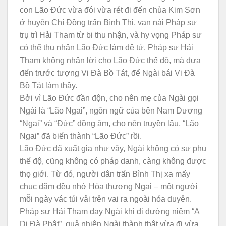
con Lão Đức vừa đói vừa rét đi đến chùa Kim Sơn
ở huyện Chí Đồng trấn Bình Thị, van nài Pháp sư
trụ trì Hải Tham từ bi thu nhận, và hy vọng Pháp sư
có thể thu nhận Lão Đức làm đệ tử. Pháp sư Hải
Tham không nhận lời cho Lão Đức thế độ, mà đưa
đến trước tượng Vi Đà Bồ Tát, để Ngài bái Vi Đà
Bồ Tát làm thầy.
Bởi vì Lão Đức đần độn, cho nên mẹ của Ngài gọi
Ngài là “Lão Ngai”, ngôn ngữ của bên Nam Dương
“Ngai” và “Đức” đồng âm, cho nên truyền lâu, “Lão
Ngai” đã biến thành “Lão Đức” rồi.
Lão Đức đã xuất gia như vậy, Ngài không có sư phụ
thế độ, cũng không có pháp danh, càng không được
thọ giới. Từ đó, người dân trấn Bình Thị xa mấy
chục dặm đều nhớ Hòa thượng Ngai – một người
mỗi ngày vác túi vải trên vai ra ngoài hóa duyên.
Pháp sư Hải Tham dạy Ngài khi đi đường niệm “A
Di Đà Phật”, quả nhiên Ngài thành thật vừa đi vừa