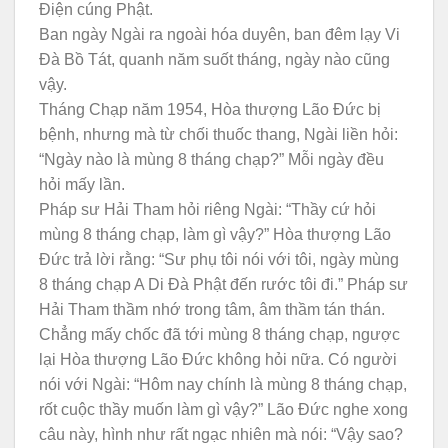
Điện cúng Phật.
Ban ngày Ngài ra ngoài hóa duyên, ban đêm lạy Vi
Đà Bồ Tát, quanh năm suốt tháng, ngày nào cũng
vậy.
Tháng Chạp năm 1954, Hòa thượng Lão Đức bị
bệnh, nhưng mà từ chối thuốc thang, Ngài liền hỏi:
“Ngày nào là mùng 8 tháng chạp?” Mỗi ngày đều
hỏi mấy lần.
Pháp sư Hải Tham hỏi riêng Ngài: “Thầy cứ hỏi
mùng 8 tháng chạp, làm gì vậy?” Hòa thượng Lão
Đức trả lời rằng: “Sư phụ tôi nói với tôi, ngày mùng
8 tháng chạp A Di Đà Phật đến rước tôi đi.” Pháp sư
Hải Tham thầm nhớ trong tâm, âm thầm tán thán.
Chẳng mấy chốc đã tới mùng 8 tháng chạp, ngược
lại Hòa thượng Lão Đức không hỏi nữa. Có người
nói với Ngài: “Hôm nay chính là mùng 8 tháng chạp,
rốt cuộc thầy muốn làm gì vậy?” Lão Đức nghe xong
câu này, hình như rất ngạc nhiên mà nói: “Vậy sao?