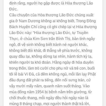
định rằng, người họ gặp được là Hòa thượng Lão
Đức.
Câu chuyện của Hòa thượng Lão Đức chúng xuất
gia ở Nam Dương không ai không biết. Trong Đồng
Bách Huyện Chí cũng có ghi chép lại vị Hòa thượng
Lão Đức này: “Hòa thượng Lão Đức, tự Truyền
Thực, ở chùa Kim Sơn trấn Bình Thị, bản tính ngây
ngô, đi vệ sinh không biết tránh né người khác,
không biết đói khát, đi thẳng về phía trước, không
quay đầu lại, không dừng lại nhìn, hành tích kỳ lạ,
khiến người ta khó đoán. Hằng ngày đi hóa duyên
trong thôn, làm trò cười cho phụ nữ và trẻ con, buổi
tối lễ bái Vi Đà, cả đêm không ngủ, mỗi lần lạy Phật
đầu đụng đất phát ra tiếng, đến nổi sưng trán, cứ
vậy mười mấy năm, quanh năm suốt tháng. Vào
mùa đông năm 1954 bị bệnh nằm trên giường, từ
chối thuốc thang, mỗi ngày đều hỏi ngày nào là
mùng 8 tháng chạp, mọi người thành thật trả lời,