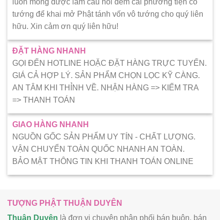
luôn mong được làm cầu nối đem cái phương tiện có
tướng để khai mở Phật tánh vốn vô tướng cho quý liên
hữu. Xin cảm ơn quý liên hữu!
ĐẶT HÀNG NHANH
GỌI ĐẾN HOTLINE HOẶC ĐẶT HÀNG TRỰC TUYẾN.
GIÁ CẢ HỢP LÝ. SẢN PHẨM CHỌN LỌC KỸ CÀNG.
AN TÂM KHI THỈNH VỀ. NHẬN HÀNG => KIẾM TRA
=> THANH TOÁN
GIAO HÀNG NHANH
NGUỒN GỐC SẢN PHẨM UY TÍN - CHẤT LƯỢNG.
VẬN CHUYỂN TOÀN QUỐC NHANH AN TOÀN.
BẢO MẬT THÔNG TIN KHI THANH TOÁN ONLINE
TƯỢNG PHẬT THUẬN DUYÊN
Thuận Duyên
là đơn vị chuyên phân phối bán buôn, bán