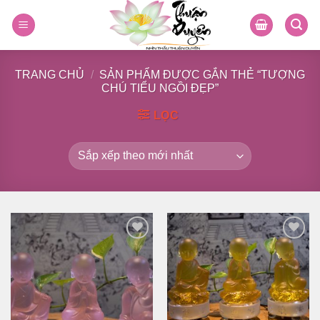
Skip
to
content
TRANG CHỦ
/
SẢN PHẨM ĐƯỢC GẮN THẺ “TƯỢNG
CHÚ TIỂU NGỒI ĐẸP”
LỌC
Thêm
Thêm
vào
vào
danh
danh
sách
sách
yêu
yêu