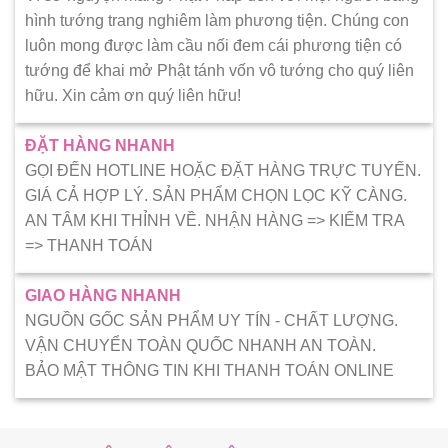
hình tướng trang nghiêm làm phương tiện. Chúng con
luôn mong được làm cầu nối đem cái phương tiện có
tướng để khai mở Phật tánh vốn vô tướng cho quý liên
hữu. Xin cảm ơn quý liên hữu!
ĐẶT HÀNG NHANH
GỌI ĐẾN HOTLINE HOẶC ĐẶT HÀNG TRỰC TUYẾN.
GIÁ CẢ HỢP LÝ. SẢN PHẨM CHỌN LỌC KỸ CÀNG.
AN TÂM KHI THỈNH VỀ. NHẬN HÀNG => KIẾM TRA
=> THANH TOÁN
GIAO HÀNG NHANH
NGUỒN GỐC SẢN PHẨM UY TÍN - CHẤT LƯỢNG.
VẬN CHUYỂN TOÀN QUỐC NHANH AN TOÀN.
BẢO MẬT THÔNG TIN KHI THANH TOÁN ONLINE