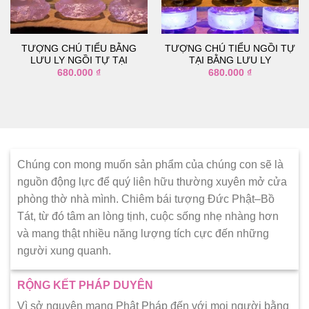
thích
thích
TƯỢNG CHÚ TIỂU BẰNG
TƯỢNG CHÚ TIỂU NGỒI TỰ
LƯU LY NGỒI TỰ TẠI
TẠI BẰNG LƯU LY
680.000
₫
680.000
₫
Chúng con mong muốn sản phẩm của chúng con sẽ là
nguồn động lực để quý liên hữu thường xuyên mở cửa
phòng thờ nhà mình. Chiêm bái tượng Đức Phật–Bồ
Tát, từ đó tâm an lòng tịnh, cuộc sống nhẹ nhàng hơn
và mang thật nhiều năng lượng tích cực đến những
người xung quanh.
RỘNG KẾT PHÁP DUYÊN
Vì sở nguyện mang Phật Pháp đến với mọi người bằng