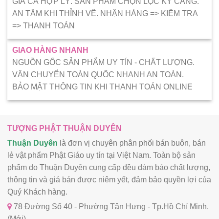
GIÁ CẢ HỢP LÝ. SẢN PHẨM CHỌN LỌC KỸ CÀNG.
AN TÂM KHI THỈNH VỀ. NHẬN HÀNG => KIẾM TRA
=> THANH TOÁN
GIAO HÀNG NHANH
NGUỒN GỐC SẢN PHẨM UY TÍN - CHẤT LƯỢNG.
VẬN CHUYỂN TOÀN QUỐC NHANH AN TOÀN.
BẢO MẬT THÔNG TIN KHI THANH TOÁN ONLINE
TƯỢNG PHẬT THUẬN DUYÊN
Thuận Duyên
là đơn vị chuyên phân phối bán buôn, bán
lẻ vật phẩm Phật Giáo uy tín tại Việt Nam. Toàn bộ sản
phẩm do Thuận Duyên cung cấp đều đảm bảo chất lượng,
thông tin và giá bán được niêm yết, đảm bảo quyền lợi của
Quý Khách hàng.
78 Đường Số 40 - Phường Tân Hưng - Tp.Hồ Chí Minh.
(Mới)