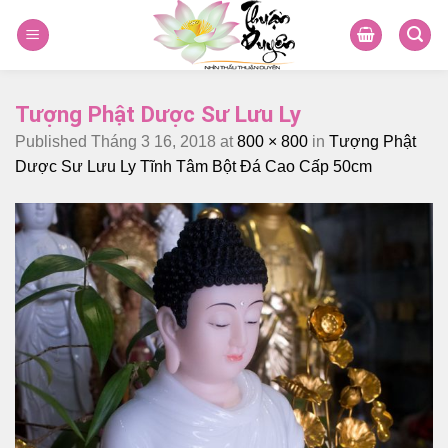
Skip
to
content
Tượng Phật Dược Sư Lưu Ly
Published
Tháng 3 16, 2018
at
800 × 800
in
Tượng Phật
Dược Sư Lưu Ly Tĩnh Tâm Bột Đá Cao Cấp 50cm