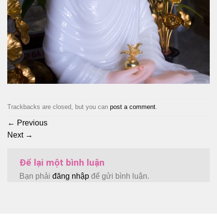
Trackbacks are closed, but you can
post a comment
.
←
Previous
Next
→
Để lại một bình luận
Bạn phải
đăng nhập
để gửi bình luận.