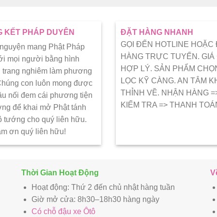
 KẾT PHÁP DUYÊN
ĐẶT HÀNG NHANH
GỌI ĐẾN HOTLINE HOẶC
 nguyện mang Phật Pháp
HÀNG TRỰC TUYẾN. GIÁ
ới mọi người bằng hình
HỢP LÝ. SẢN PHẨM CHỌ
 trang nghiêm làm phương
LỌC KỸ CÀNG. AN TÂM K
 Chúng con luôn mong được
THỈNH VỀ. NHẬN HÀNG =
ầu nối đem cái phương tiện
KIẾM TRA => THANH TOÁ
ớng để khai mở Phật tánh
ô tướng cho quý liên hữu.
ảm ơn quý liên hữu!
Thời Gian Hoạt Động
V
Hoạt động: Thứ 2 đến chủ nhật hàng tuần
Giờ mở cửa: 8h30–18h30 hàng ngày
Có chỗ đậu xe Ôtô