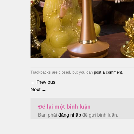
Trackbacks are closed, but you can
post a comment
.
←
Previous
Next
→
Để lại một bình luận
Bạn phải
đăng nhập
để gửi bình luận.