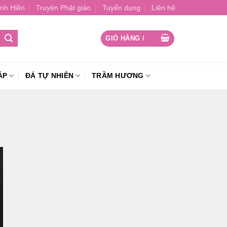
nh Hiền
Truyện Phật giáo
Tuyển dụng
Liên hệ
GIỎ HÀNG /
0
₫
ÁP
ĐÁ TỰ NHIÊN
TRẦM HƯƠNG