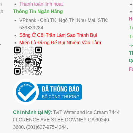
n
Thanh toán linh hoạt
ch
Thông Tin Ngân Hàng
H
VPbank - Chủ TK: Ngô Thị Như Mai. STK:
539839284
T
Sống Ở Cõi Trần Làm Sao Tránh Bụi
T
Miễn Là Đừng Để Bụi Nhiễm Vào Tâm
-
⇒
T
t
F
Chi nhánh tại Mỹ
: T&T Water and Ice Cream 7444
FLORENCE AVE STEE DOWNEY CA 90240-
3600. (001)627-975-4244.