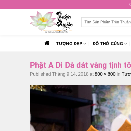
Skip
to
content
Tìm
kiếm:
TƯỢNG ĐẸP
ĐỒ THỜ CÚNG
Phật A Di Đà dát vàng tịnh t
Published
Tháng 9 14, 2018
at
800 × 800
in
Tượn