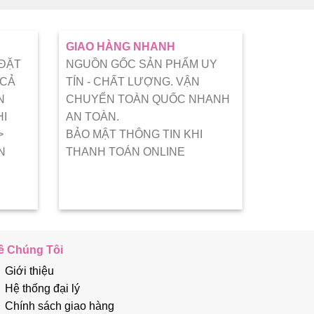
GIAO HÀNG NHANH
 ĐẶT
NGUỒN GỐC SẢN PHẨM UY
 CẢ
TÍN - CHẤT LƯỢNG. VẬN
N
CHUYỂN TOÀN QUỐC NHANH
HI
AN TOÀN.
>
BẢO MẬT THÔNG TIN KHI
N
THANH TOÁN ONLINE
ề Chúng Tôi
Giới thiệu
Hệ thống đại lý
Chính sách giao hàng