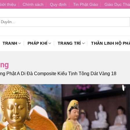
Giới thiệu
Chính sách
Quy định
Tin Phật Giáo
Giáo Dục Thá
TRANH
PHÁP KHÍ
TRANG TRÍ
THẦN LINH HỘ PH
ông
g Phật A Di Đà Composite Kiểu Tịnh Tông Dát Vàng 18