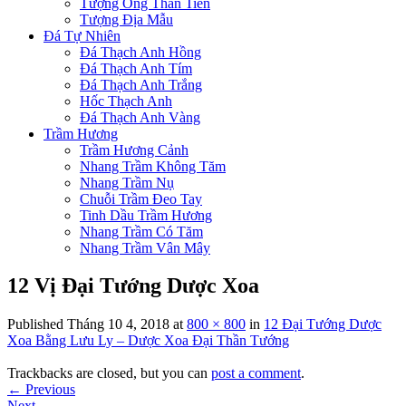
Tượng Ông Thần Tiền
Tượng Địa Mẫu
Đá Tự Nhiên
Đá Thạch Anh Hồng
Đá Thạch Anh Tím
Đá Thạch Anh Trắng
Hốc Thạch Anh
Đá Thạch Anh Vàng
Trầm Hương
Trầm Hương Cảnh
Nhang Trầm Không Tăm
Nhang Trầm Nụ
Chuỗi Trầm Đeo Tay
Tinh Dầu Trầm Hương
Nhang Trầm Có Tăm
Nhang Trầm Vân Mây
12 Vị Đại Tướng Dược Xoa
Published
Tháng 10 4, 2018
at
800 × 800
in
12 Đại Tướng Dược
Xoa Bằng Lưu Ly – Dược Xoa Đại Thần Tướng
Trackbacks are closed, but you can
post a comment
.
←
Previous
Next
→