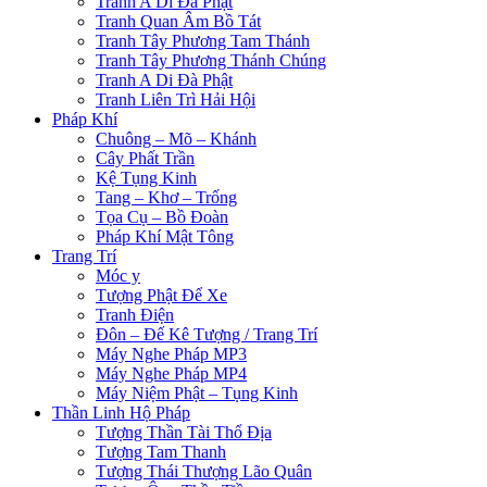
Tranh A Di Đà Phật
Tranh Quan Âm Bồ Tát
Tranh Tây Phương Tam Thánh
Tranh Tây Phương Thánh Chúng
Tranh A Di Đà Phật
Tranh Liên Trì Hải Hội
Pháp Khí
Chuông – Mõ – Khánh
Cây Phất Trần
Kệ Tụng Kinh
Tang – Khơ – Trống
Tọa Cụ – Bồ Đoàn
Pháp Khí Mật Tông
Trang Trí
Móc y
Tượng Phật Để Xe
Tranh Điện
Đôn – Đế Kê Tượng / Trang Trí
Máy Nghe Pháp MP3
Máy Nghe Pháp MP4
Máy Niệm Phật – Tụng Kinh
Thần Linh Hộ Pháp
Tượng Thần Tài Thổ Địa
Tượng Tam Thanh
Tượng Thái Thượng Lão Quân