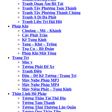
Tranh Quan Âm Bồ Tát
Tranh Tây Phương Tam Thánh
Tranh Tây Phương Thánh Chúng
Tranh A Di Đà Phật
Tranh Liên Trì Hải Hội
Pháp Khí
Chuông – Mõ – Khánh
Cây Phất Trần
Kệ Tụng Kinh
Tang – Khơ – Trống
Tọa Cụ – Bồ Đoàn
Pháp Khí Mật Tông
Trang Trí
Móc y
Tượng Phật Để Xe
Tranh Điện
Đôn – Đế Kê Tượng / Trang Trí
Máy Nghe Pháp MP3
Máy Nghe Pháp MP4
Máy Niệm Phật – Tụng Kinh
Thần Linh Hộ Pháp
Tượng Thần Tài Thổ Địa
Tượng Tam Thanh
Tượng Thái Thượng Lão Quân
Tượng Ông Thần Tiền