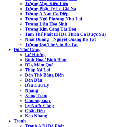
Tượng Mục Kiền Liên
Tượng Phật Tỳ Lô Giá Na
Tượng A Nan Ca Diếp
Tượng Ngũ Phương Như Lai
Tượng Liên Hoa Sinh
Tượng Kim Cang Tát Đỏa
Tam Thế Phật (Di Đà Thích Ca Dược Sư)
Nhật Quang – Nguyệt Quang Bồ Tát
Tượng Đại Thế Chí Bồ Tát
Đồ Thờ Cúng
Lư Hương
Bình Hoa / Bình Bông
Dĩa, Mâm Quả
Tháp Xá Lợi
Đèn Thờ Bằng Điện
Đèn Dầu
Dầu Lưu Ly
Nhang
Xông Trầm
Chuông xoay
Ly Nước Cúng
Chân Đèn
Kẹp Nhang
Tranh
Tranh A Di Đà Phật