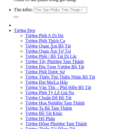
Tìm kiếm:
Tượng Đẹp
Tượng Phật A Di Đà
Tượng Phật Thích Ca
Tượng Quan Âm Bồ Tát
Tượng Quan Âm Tự Tại
Tượng Phật / Bồ Tát Di Lặc
Tượng Tây Phương Tam Thánh
Tượng Địa Tạng Vương Bồ Tát
Tượng Phật Dược Sư
Tượng Thiên Thủ Thiên Nhãn Bồ Tát
Tượng Đạt Ma/La Hán
Tượng Văn Thù – Phổ Hiền Bồ Tát
Tượng Phật Tỳ Lô Giá Na
Tượng Chuẩn Đề Bồ Tát
Tượng Hoa Nghiêm Tam Thánh
Tượng Ta Bà Tam Thánh
Tượng Bồ Tát Khác
Tượng Hộ Pháp
Tượng Đông Phương Tam Thánh
Tượng Thiện Tài Đồng Tử