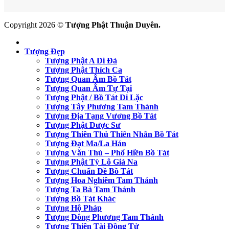
Copyright 2026 ©
Tượng Phật Thuận Duyên.
Tượng Đẹp
Tượng Phật A Di Đà
Tượng Phật Thích Ca
Tượng Quan Âm Bồ Tát
Tượng Quan Âm Tự Tại
Tượng Phật / Bồ Tát Di Lặc
Tượng Tây Phương Tam Thánh
Tượng Địa Tạng Vương Bồ Tát
Tượng Phật Dược Sư
Tượng Thiên Thủ Thiên Nhãn Bồ Tát
Tượng Đạt Ma/La Hán
Tượng Văn Thù – Phổ Hiền Bồ Tát
Tượng Phật Tỳ Lô Giá Na
Tượng Chuẩn Đề Bồ Tát
Tượng Hoa Nghiêm Tam Thánh
Tượng Ta Bà Tam Thánh
Tượng Bồ Tát Khác
Tượng Hộ Pháp
Tượng Đông Phương Tam Thánh
Tượng Thiện Tài Đồng Tử