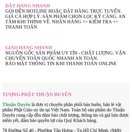
ĐẶT HÀNG NHANH
GỌI ĐẾN HOTLINE HOẶC ĐẶT HÀNG TRỰC TUYẾN.
GIÁ CẢ HỢP LÝ. SẢN PHẨM CHỌN LỌC KỸ CÀNG. AN
TÂM KHI THỈNH VỀ. NHẬN HÀNG => KIẾM TRA =>
THANH TOÁN
GIAO HÀNG NHANH
NGUỒN GỐC SẢN PHẨM UY TÍN - CHẤT LƯỢNG. VẬN
CHUYỂN TOÀN QUỐC NHANH AN TOÀN.
BẢO MẬT THÔNG TIN KHI THANH TOÁN ONLINE
TƯỢNG PHẬT THUẬN DUYÊN
Thuận Duyên
là đơn vị chuyên phân phối bán buôn, bán lẻ vật
phẩm Phật Giáo uy tín tại Việt Nam. Toàn bộ sản phẩm do Thuận
Duyên cung cấp đều đảm bảo chất lượng, thông tin và giá bán được
niêm yết, đảm bảo quyền lợi của Quý Khách hàng.
78 Đường Số 40 - Phường Tân Hưng - Tp.Hồ Chí Minh. (Mới)