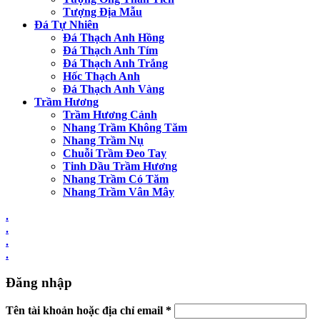
Tượng Địa Mẫu
Đá Tự Nhiên
Đá Thạch Anh Hồng
Đá Thạch Anh Tím
Đá Thạch Anh Trắng
Hốc Thạch Anh
Đá Thạch Anh Vàng
Trầm Hương
Trầm Hương Cảnh
Nhang Trầm Không Tăm
Nhang Trầm Nụ
Chuỗi Trầm Đeo Tay
Tinh Dầu Trầm Hương
Nhang Trầm Có Tăm
Nhang Trầm Vân Mây
.
.
.
.
Đăng nhập
Tên tài khoản hoặc địa chỉ email
*