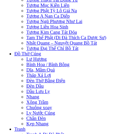
Tượng Mục Kiền Liên
Tượng Phật Tỳ Lô Giá Na
Tượng A Nan Ca Diếp
Tượng Ngũ Phương Như Lai
Tượng Liên Hoa Sinh
Tượng Kim Cang Tát Đỏa
Tam Thế Phật (Di Đà Thích Ca Dược Sư)
Nhật Quang – Nguyệt Quang Bồ Tát
Tượng Đại Thế Chí Bồ Tát
Đồ Thờ Cúng
Lư Hương
Bình Hoa / Bình Bông
Dĩa, Mâm Quả
Tháp Xá Lợi
Đèn Thờ Bằng Điện
Đèn Dầu
Dầu Lưu Ly
Nhang
Xông Trầm
Chuông xoay
Ly Nước Cúng
Chân Đèn
Kẹp Nhang
Tranh