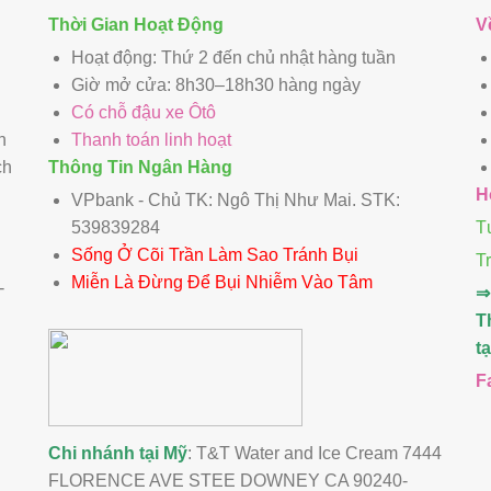
Thời Gian Hoạt Động
V
Hoạt động: Thứ 2 đến chủ nhật hàng tuần
Giờ mở cửa: 8h30–18h30 hàng ngày
Có chỗ đậu xe Ôtô
n
Thanh toán linh hoạt
ch
Thông Tin Ngân Hàng
H
VPbank - Chủ TK: Ngô Thị Như Mai. STK:
539839284
T
Sống Ở Cõi Trần Làm Sao Tránh Bụi
T
Miễn Là Đừng Để Bụi Nhiễm Vào Tâm
-
⇒
T
t
F
Chi nhánh tại Mỹ
: T&T Water and Ice Cream 7444
FLORENCE AVE STEE DOWNEY CA 90240-