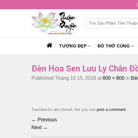
Skip
to
content
Tìm
kiếm:
TƯỢNG ĐẸP
ĐỒ THỜ CÚNG
Đèn Hoa Sen Lưu Ly Chân Đ
Published
Tháng 10 15, 2018
at
800 × 800
in
Đè
Trackbacks are closed, but you can
post a comment
.
←
Previous
Next
→