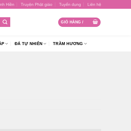
nh Hiền
Truyện Phật giáo
Tuyển dụng
Liên hệ
GIỎ HÀNG /
0
₫
ÁP
ĐÁ TỰ NHIÊN
TRẦM HƯƠNG