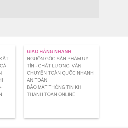
GIAO HÀNG NHANH
 ĐẶT
NGUỒN GỐC SẢN PHẨM UY
 CẢ
TÍN - CHẤT LƯỢNG. VẬN
N
CHUYỂN TOÀN QUỐC NHANH
HI
AN TOÀN.
>
BẢO MẬT THÔNG TIN KHI
N
THANH TOÁN ONLINE