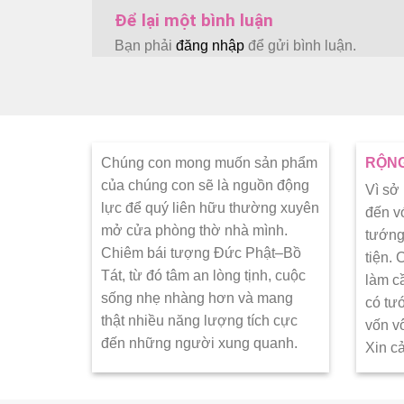
Để lại một bình luận
Bạn phải
đăng nhập
để gửi bình luận.
Chúng con mong muốn sản phẩm
RỘNG
của chúng con sẽ là nguồn động
Vì sở
lực để quý liên hữu thường xuyên
đến v
mở cửa phòng thờ nhà mình.
tướng
Chiêm bái tượng Đức Phật–Bồ
tiện.
Tát, từ đó tâm an lòng tịnh, cuộc
làm c
sống nhẹ nhàng hơn và mang
có tư
thật nhiều năng lượng tích cực
vốn v
đến những người xung quanh.
Xin c