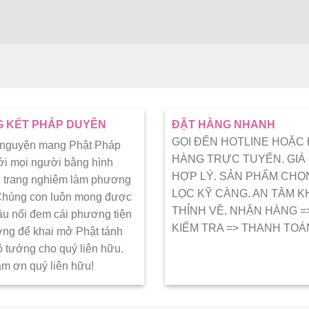
 KẾT PHÁP DUYÊN
ĐẶT HÀNG NHANH
GỌI ĐẾN HOTLINE HOẶC
 nguyện mang Phật Pháp
HÀNG TRỰC TUYẾN. GIÁ
ới mọi người bằng hình
HỢP LÝ. SẢN PHẨM CHỌ
 trang nghiêm làm phương
LỌC KỸ CÀNG. AN TÂM K
 Chúng con luôn mong được
THỈNH VỀ. NHẬN HÀNG =
ầu nối đem cái phương tiện
KIẾM TRA => THANH TOÁ
ớng để khai mở Phật tánh
ô tướng cho quý liên hữu.
ảm ơn quý liên hữu!