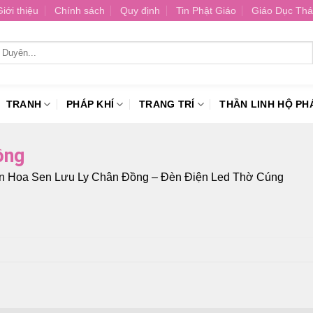
Giới thiệu
Chính sách
Quy định
Tin Phật Giáo
Giáo Dục Thá
TRANH
PHÁP KHÍ
TRANG TRÍ
THẦN LINH HỘ PH
ồng
n Hoa Sen Lưu Ly Chân Đồng – Đèn Điện Led Thờ Cúng