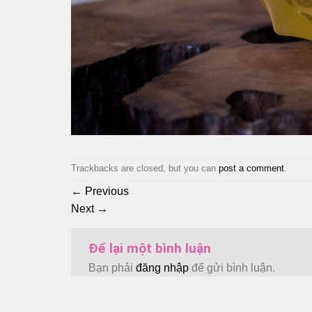
Trackbacks are closed, but you can
post a comment
.
←
Previous
Next
→
Để lại một bình luận
Bạn phải
đăng nhập
để gửi bình luận.