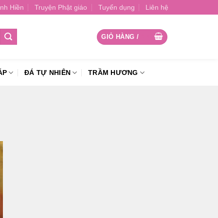
nh Hiền
Truyện Phật giáo
Tuyển dụng
Liên hệ
GIỎ HÀNG /
0
₫
ÁP
ĐÁ TỰ NHIÊN
TRẦM HƯƠNG