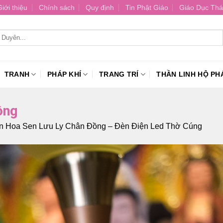
Giới thiệu
Chính sách
Quy định
Tin Phật Giáo
Giáo Dục Thá
TRANH
PHÁP KHÍ
TRANG TRÍ
THẦN LINH HỘ PH
ồng
n Hoa Sen Lưu Ly Chân Đồng – Đèn Điện Led Thờ Cúng