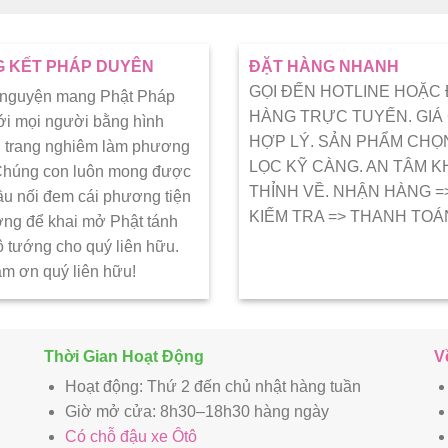
 KẾT PHÁP DUYÊN
ĐẶT HÀNG NHANH
GỌI ĐẾN HOTLINE HOẶC
 nguyện mang Phật Pháp
HÀNG TRỰC TUYẾN. GIÁ
ới mọi người bằng hình
HỢP LÝ. SẢN PHẨM CHỌ
 trang nghiêm làm phương
LỌC KỸ CÀNG. AN TÂM K
 Chúng con luôn mong được
THỈNH VỀ. NHẬN HÀNG =
ầu nối đem cái phương tiện
KIẾM TRA => THANH TOÁ
ớng để khai mở Phật tánh
ô tướng cho quý liên hữu.
ảm ơn quý liên hữu!
Thời Gian Hoạt Động
V
Hoạt động: Thứ 2 đến chủ nhật hàng tuần
Giờ mở cửa: 8h30–18h30 hàng ngày
Có chỗ đậu xe Ôtô