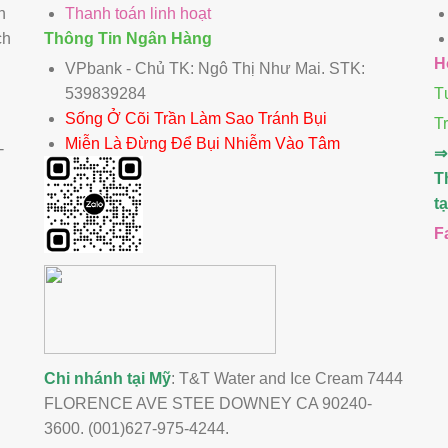
n
Thanh toán linh hoạt
ch
Thông Tin Ngân Hàng
H
VPbank - Chủ TK: Ngô Thị Như Mai. STK:
539839284
T
Sống Ở Cõi Trần Làm Sao Tránh Bụi
T
Miễn Là Đừng Để Bụi Nhiễm Vào Tâm
-
⇒
T
t
F
Chi nhánh tại Mỹ
: T&T Water and Ice Cream 7444
FLORENCE AVE STEE DOWNEY CA 90240-
3600. (001)627-975-4244.