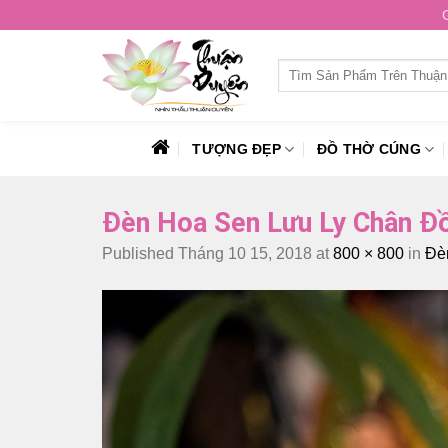
Skip
to
content
Tìm
kiếm:
TƯỢNG ĐẸP
ĐỒ THỜ CÚNG
Đèn Hoa Sen Lưu Ly Chân Đ
Published
Tháng 10 15, 2018
at
800 × 800
in
Đè