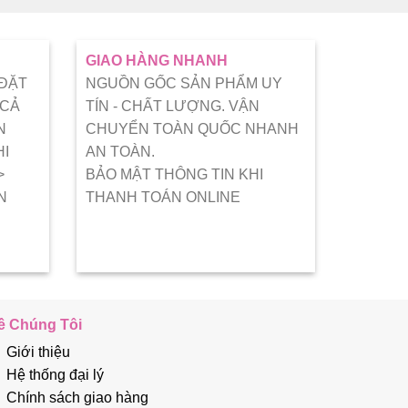
GIAO HÀNG NHANH
 ĐẶT
NGUỒN GỐC SẢN PHẨM UY
 CẢ
TÍN - CHẤT LƯỢNG. VẬN
N
CHUYỂN TOÀN QUỐC NHANH
HI
AN TOÀN.
>
BẢO MẬT THÔNG TIN KHI
N
THANH TOÁN ONLINE
ề Chúng Tôi
Giới thiệu
Hệ thống đại lý
Chính sách giao hàng