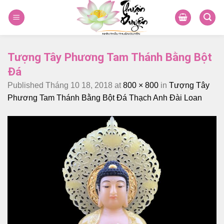
Skip
to
content
Tượng Tây Phương Tam Thánh Bằng Bột
Đá
Published
Tháng 10 18, 2018
at
800 × 800
in
Tượng Tây
Phương Tam Thánh Bằng Bột Đá Thạch Anh Đài Loan