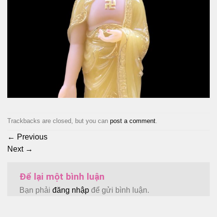
Trackbacks are closed, but you can
post a comment
.
←
Previous
Next
→
Để lại một bình luận
Bạn phải
đăng nhập
để gửi bình luận.