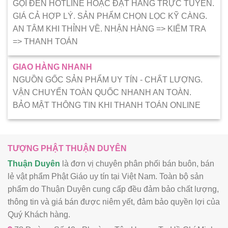
GỌI ĐẾN HOTLINE HOẶC ĐẶT HÀNG TRỰC TUYẾN.
GIÁ CẢ HỢP LÝ. SẢN PHẨM CHỌN LỌC KỸ CÀNG.
AN TÂM KHI THỈNH VỀ. NHẬN HÀNG => KIẾM TRA
=> THANH TOÁN
GIAO HÀNG NHANH
NGUỒN GỐC SẢN PHẨM UY TÍN - CHẤT LƯỢNG.
VẬN CHUYỂN TOÀN QUỐC NHANH AN TOÀN.
BẢO MẬT THÔNG TIN KHI THANH TOÁN ONLINE
TƯỢNG PHẬT THUẬN DUYÊN
Thuận Duyên
là đơn vị chuyên phân phối bán buôn, bán
lẻ vật phẩm Phật Giáo uy tín tại Việt Nam. Toàn bộ sản
phẩm do Thuận Duyên cung cấp đều đảm bảo chất lượng,
thông tin và giá bán được niêm yết, đảm bảo quyền lợi của
Quý Khách hàng.