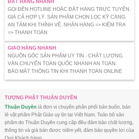
ĐẶT HÀNG NHANH
GỌI ĐẾN HOTLINE HOẶC ĐẶT HÀNG TRỰC TUYẾN.
GIÁ CẢ HỢP LÝ. SẢN PHẨM CHỌN LỌC KỸ CÀNG.
AN TÂM KHI THỈNH VỀ. NHẬN HÀNG => KIẾM TRA
=> THANH TOÁN
GIAO HÀNG NHANH
NGUỒN GỐC SẢN PHẨM UY TÍN - CHẤT LƯỢNG.
VẬN CHUYỂN TOÀN QUỐC NHANH AN TOÀN.
BẢO MẬT THÔNG TIN KHI THANH TOÁN ONLINE
TƯỢNG PHẬT THUẬN DUYÊN
Thuận Duyên
là đơn vị chuyên phân phối bán buôn, bán
lẻ vật phẩm Phật Giáo uy tín tại Việt Nam. Toàn bộ sản
phẩm do Thuận Duyên cung cấp đều đảm bảo chất lượng,
thông tin và giá bán được niêm yết, đảm bảo quyền lợi của
Quý Khách hàng.