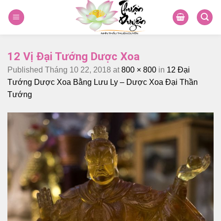
Skip
to
content
12 Vị Đại Tướng Dược Xoa
Published
Tháng 10 22, 2018
at
800 × 800
in
12 Đại
Tướng Dược Xoa Bằng Lưu Ly – Dược Xoa Đại Thần
Tướng