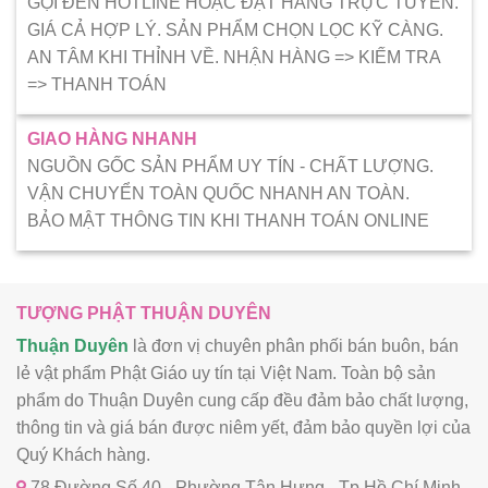
GỌI ĐẾN HOTLINE HOẶC ĐẶT HÀNG TRỰC TUYẾN.
GIÁ CẢ HỢP LÝ. SẢN PHẨM CHỌN LỌC KỸ CÀNG.
AN TÂM KHI THỈNH VỀ. NHẬN HÀNG => KIẾM TRA
=> THANH TOÁN
GIAO HÀNG NHANH
NGUỒN GỐC SẢN PHẨM UY TÍN - CHẤT LƯỢNG.
VẬN CHUYỂN TOÀN QUỐC NHANH AN TOÀN.
BẢO MẬT THÔNG TIN KHI THANH TOÁN ONLINE
TƯỢNG PHẬT THUẬN DUYÊN
Thuận Duyên
là đơn vị chuyên phân phối bán buôn, bán
lẻ vật phẩm Phật Giáo uy tín tại Việt Nam. Toàn bộ sản
phẩm do Thuận Duyên cung cấp đều đảm bảo chất lượng,
thông tin và giá bán được niêm yết, đảm bảo quyền lợi của
Quý Khách hàng.
78 Đường Số 40 - Phường Tân Hưng - Tp.Hồ Chí Minh.