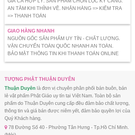
GIÁ CẢ HỢP LÝ. SẢN PHẨM CHỌN LỌC KỸ CÀNG.
AN TÂM KHI THỈNH VỀ. NHẬN HÀNG => KIẾM TRA
=> THANH TOÁN
GIAO HÀNG NHANH
NGUỒN GỐC SẢN PHẨM UY TÍN - CHẤT LƯỢNG.
VẬN CHUYỂN TOÀN QUỐC NHANH AN TOÀN.
BẢO MẬT THÔNG TIN KHI THANH TOÁN ONLINE
TƯỢNG PHẬT THUẬN DUYÊN
Thuận Duyên
là đơn vị chuyên phân phối bán buôn, bán
lẻ vật phẩm Phật Giáo uy tín tại Việt Nam. Toàn bộ sản
phẩm do Thuận Duyên cung cấp đều đảm bảo chất lượng,
thông tin và giá bán được niêm yết, đảm bảo quyền lợi của
Quý Khách hàng.
78 Đường Số 40 - Phường Tân Hưng - Tp.Hồ Chí Minh.
(Mới)