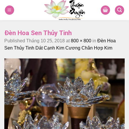
Skip
to
content
Đèn Hoa Sen Thủy Tinh
Published
Tháng 10 25, 2018
at
800 × 800
in
Đèn Hoa
Sen Thủy Tinh Dát Cạnh Kim Cương Chân Hợp Kim