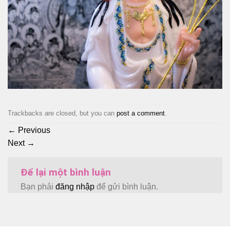
Trackbacks are closed, but you can
post a comment
.
←
Previous
Next
→
Để lại một bình luận
Bạn phải
đăng nhập
để gửi bình luận.