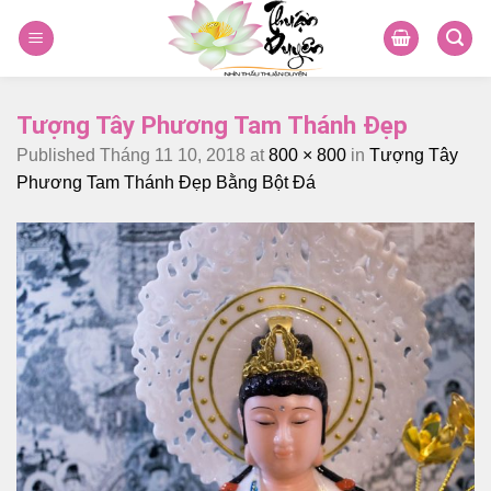
Skip
to
content
Tượng Tây Phương Tam Thánh Đẹp
Published
Tháng 11 10, 2018
at
800 × 800
in
Tượng Tây
Phương Tam Thánh Đẹp Bằng Bột Đá