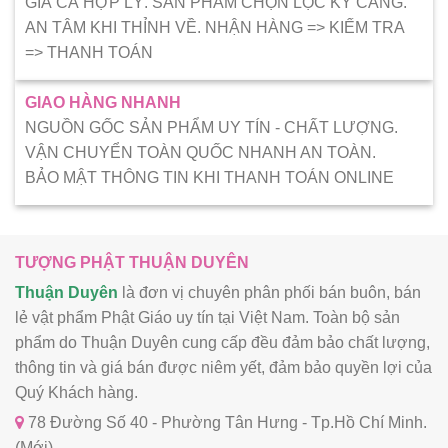
GIÁ CẢ HỢP LÝ. SẢN PHẨM CHỌN LỌC KỸ CÀNG.
AN TÂM KHI THỈNH VỀ. NHẬN HÀNG => KIẾM TRA
=> THANH TOÁN
GIAO HÀNG NHANH
NGUỒN GỐC SẢN PHẨM UY TÍN - CHẤT LƯỢNG.
VẬN CHUYỂN TOÀN QUỐC NHANH AN TOÀN.
BẢO MẬT THÔNG TIN KHI THANH TOÁN ONLINE
TƯỢNG PHẬT THUẬN DUYÊN
Thuận Duyên
là đơn vị chuyên phân phối bán buôn, bán
lẻ vật phẩm Phật Giáo uy tín tại Việt Nam. Toàn bộ sản
phẩm do Thuận Duyên cung cấp đều đảm bảo chất lượng,
thông tin và giá bán được niêm yết, đảm bảo quyền lợi của
Quý Khách hàng.
78 Đường Số 40 - Phường Tân Hưng - Tp.Hồ Chí Minh.
(Mới)