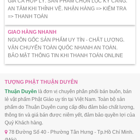
GIÁ CẢ HỢP LÝ. SẢN PHẨM CHỌN LỌC KỸ CÀNG.
AN TÂM KHI THỈNH VỀ. NHẬN HÀNG => KIẾM TRA
=> THANH TOÁN
GIAO HÀNG NHANH
NGUỒN GỐC SẢN PHẨM UY TÍN - CHẤT LƯỢNG.
VẬN CHUYỂN TOÀN QUỐC NHANH AN TOÀN.
BẢO MẬT THÔNG TIN KHI THANH TOÁN ONLINE
TƯỢNG PHẬT THUẬN DUYÊN
Thuận Duyên
là đơn vị chuyên phân phối bán buôn, bán
lẻ vật phẩm Phật Giáo uy tín tại Việt Nam. Toàn bộ sản
phẩm do Thuận Duyên cung cấp đều đảm bảo chất lượng,
thông tin và giá bán được niêm yết, đảm bảo quyền lợi của
Quý Khách hàng.
78 Đường Số 40 - Phường Tân Hưng - Tp.Hồ Chí Minh.
(Mới)