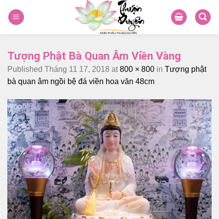
Skip
to
content
Tượng Phật Bà Quan Âm Viền Vàng
Published
Tháng 11 17, 2018
at
800 × 800
in
Tượng phật
bà quan âm ngồi bệ đá viền hoa văn 48cm