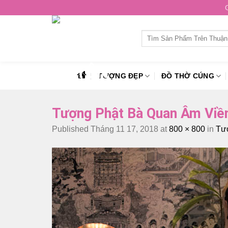
Skip
to
content
Tìm
kiếm:
TƯỢNG ĐẸP
ĐỒ THỜ CÚNG
Tượng Phật Bà Quan Âm Viề
Published
Tháng 11 17, 2018
at
800 × 800
in
Tượ