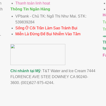
n
Thanh toán linh hoạt
ch
Thông Tin Ngân Hàng
H
VPbank - Chủ TK: Ngô Thị Như Mai. STK:
539839284
T
Sống Ở Cõi Trần Làm Sao Tránh Bụi
T
Miễn Là Đừng Để Bụi Nhiễm Vào Tâm
-
⇒
T
t
F
Chi nhánh tại Mỹ
: T&T Water and Ice Cream 7444
FLORENCE AVE STEE DOWNEY CA 90240-
3600. (001)627-975-4244.