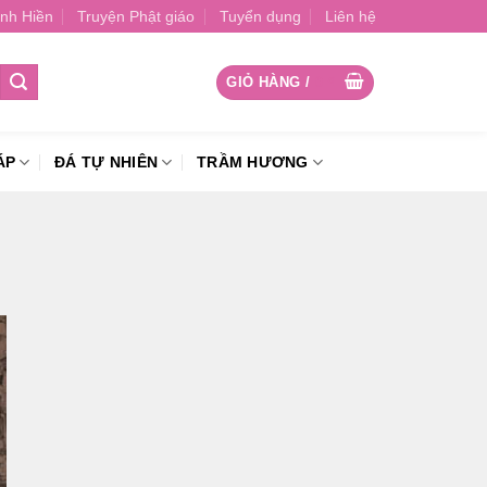
nh Hiền
Truyện Phật giáo
Tuyển dụng
Liên hệ
GIỎ HÀNG /
0
₫
ÁP
ĐÁ TỰ NHIÊN
TRẦM HƯƠNG