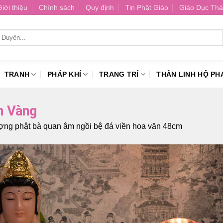
Giới thiệu
Chính sách
Quy định
Tin Phật Giáo
Giáo Dục Thá
TRANH
PHÁP KHÍ
TRANG TRÍ
THẦN LINH HỘ PH
n Vàng
ng phật bà quan âm ngồi bệ đá viền hoa văn 48cm