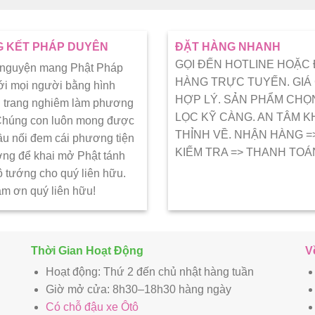
 KẾT PHÁP DUYÊN
ĐẶT HÀNG NHANH
GỌI ĐẾN HOTLINE HOẶC
 nguyện mang Phật Pháp
HÀNG TRỰC TUYẾN. GIÁ
ới mọi người bằng hình
HỢP LÝ. SẢN PHẨM CHỌ
 trang nghiêm làm phương
LỌC KỸ CÀNG. AN TÂM K
 Chúng con luôn mong được
THỈNH VỀ. NHẬN HÀNG =
ầu nối đem cái phương tiện
KIẾM TRA => THANH TOÁ
ớng để khai mở Phật tánh
ô tướng cho quý liên hữu.
ảm ơn quý liên hữu!
Thời Gian Hoạt Động
V
Hoạt động: Thứ 2 đến chủ nhật hàng tuần
Giờ mở cửa: 8h30–18h30 hàng ngày
Có chỗ đậu xe Ôtô