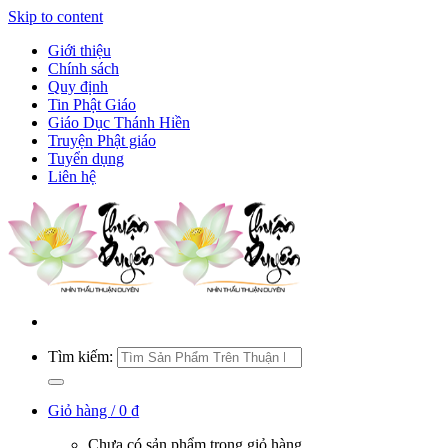
Skip to content
Giới thiệu
Chính sách
Quy định
Tin Phật Giáo
Giáo Dục Thánh Hiền
Truyện Phật giáo
Tuyển dụng
Liên hệ
Tìm kiếm:
Giỏ hàng /
0
₫
Chưa có sản phẩm trong giỏ hàng.