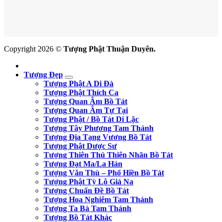
Copyright 2026 ©
Tượng Phật Thuận Duyên.
Tượng Đẹp
Tượng Phật A Di Đà
Tượng Phật Thích Ca
Tượng Quan Âm Bồ Tát
Tượng Quan Âm Tự Tại
Tượng Phật / Bồ Tát Di Lặc
Tượng Tây Phương Tam Thánh
Tượng Địa Tạng Vương Bồ Tát
Tượng Phật Dược Sư
Tượng Thiên Thủ Thiên Nhãn Bồ Tát
Tượng Đạt Ma/La Hán
Tượng Văn Thù – Phổ Hiền Bồ Tát
Tượng Phật Tỳ Lô Giá Na
Tượng Chuẩn Đề Bồ Tát
Tượng Hoa Nghiêm Tam Thánh
Tượng Ta Bà Tam Thánh
Tượng Bồ Tát Khác