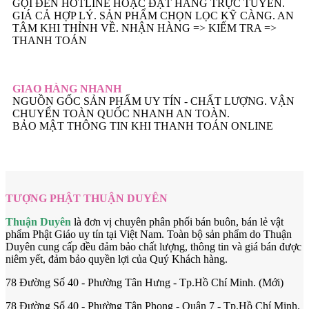
GỌI ĐẾN HOTLINE HOẶC ĐẶT HÀNG TRỰC TUYẾN.
GIÁ CẢ HỢP LÝ. SẢN PHẨM CHỌN LỌC KỸ CÀNG. AN
TÂM KHI THỈNH VỀ. NHẬN HÀNG => KIẾM TRA =>
THANH TOÁN
GIAO HÀNG NHANH
NGUỒN GỐC SẢN PHẨM UY TÍN - CHẤT LƯỢNG. VẬN
CHUYỂN TOÀN QUỐC NHANH AN TOÀN.
BẢO MẬT THÔNG TIN KHI THANH TOÁN ONLINE
TƯỢNG PHẬT THUẬN DUYÊN
Thuận Duyên
là đơn vị chuyên phân phối bán buôn, bán lẻ vật
phẩm Phật Giáo uy tín tại Việt Nam. Toàn bộ sản phẩm do Thuận
Duyên cung cấp đều đảm bảo chất lượng, thông tin và giá bán được
niêm yết, đảm bảo quyền lợi của Quý Khách hàng.
78 Đường Số 40 - Phường Tân Hưng - Tp.Hồ Chí Minh. (Mới)
78 Đường Số 40 - Phường Tân Phong - Quận 7 - Tp.Hồ Chí Minh.