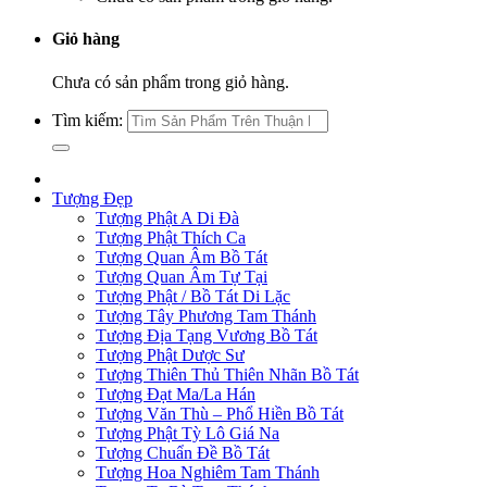
Giỏ hàng
Chưa có sản phẩm trong giỏ hàng.
Tìm kiếm:
Tượng Đẹp
Tượng Phật A Di Đà
Tượng Phật Thích Ca
Tượng Quan Âm Bồ Tát
Tượng Quan Âm Tự Tại
Tượng Phật / Bồ Tát Di Lặc
Tượng Tây Phương Tam Thánh
Tượng Địa Tạng Vương Bồ Tát
Tượng Phật Dược Sư
Tượng Thiên Thủ Thiên Nhãn Bồ Tát
Tượng Đạt Ma/La Hán
Tượng Văn Thù – Phổ Hiền Bồ Tát
Tượng Phật Tỳ Lô Giá Na
Tượng Chuẩn Đề Bồ Tát
Tượng Hoa Nghiêm Tam Thánh