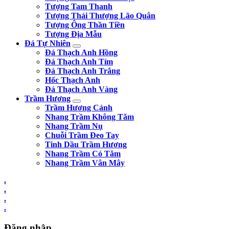
Tượng Tam Thanh
Tượng Thái Thượng Lão Quân
Tượng Ông Thần Tiền
Tượng Địa Mẫu
Đá Tự Nhiên
Đá Thạch Anh Hồng
Đá Thạch Anh Tím
Đá Thạch Anh Trắng
Hốc Thạch Anh
Đá Thạch Anh Vàng
Trầm Hương
Trầm Hương Cảnh
Nhang Trầm Không Tăm
Nhang Trầm Nụ
Chuỗi Trầm Đeo Tay
Tinh Dầu Trầm Hương
Nhang Trầm Có Tăm
Nhang Trầm Vân Mây
.
.
.
.
Đăng nhập