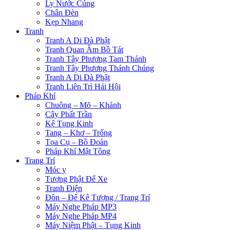
Ly Nước Cúng
Chân Đèn
Kẹp Nhang
Tranh
Tranh A Di Đà Phật
Tranh Quan Âm Bồ Tát
Tranh Tây Phương Tam Thánh
Tranh Tây Phương Thánh Chúng
Tranh A Di Đà Phật
Tranh Liên Trì Hải Hội
Pháp Khí
Chuông – Mõ – Khánh
Cây Phất Trần
Kệ Tụng Kinh
Tang – Khơ – Trống
Tọa Cụ – Bồ Đoàn
Pháp Khí Mật Tông
Trang Trí
Móc y
Tượng Phật Để Xe
Tranh Điện
Đôn – Đế Kê Tượng / Trang Trí
Máy Nghe Pháp MP3
Máy Nghe Pháp MP4
Máy Niệm Phật – Tụng Kinh