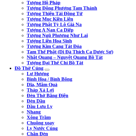
Tượng Hộ Pháp
Tượng Đông Phương Tam Thánh
Tượng Thiện Tài Đồng Tử
Tượng Mục Kiền Liên
Tượng Phật Tỳ Lô Giá Na
Tượng A Nan Ca Diếp
Tượng Ngũ Phương Như Lai
Tượng Liên Hoa Sinh
Tượng Kim Cang Tát Đỏa
Tam Thế Phật (Di Đà Thích Ca Dược Sư)
Nhật Quang – Nguyệt Quang Bồ Tát
Tượng Đại Thế Chí Bồ Tát
Đồ Thờ Cúng
Lư Hương
Bình Hoa / Bình Bông
Dĩa, Mâm Quả
Tháp Xá Lợi
Đèn Thờ Bằng Điện
Đèn Dầu
Dầu Lưu Ly
Nhang
Xông Trầm
Chuông xoay
Ly Nước Cúng
Chân Đèn