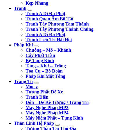
Kẹp Nhang
Tranh
Tranh A Di Đà Phật
Tranh Quan Âm Bồ Tát
Tranh Tây Phương Tam Thánh
Tranh Tây Phương Thánh Chúng
Tranh A Di Đà Phật
Tranh Liên Trì Hải Hội
Pháp Khí
Chuông – Mõ – Khánh
Cây Phất Trần
Kệ Tụng Kinh
Tang – Khơ – Trống
Tọa Cụ – Bồ Đoàn
Pháp Khí Mật Tông
Trang Trí
Móc y
Tượng Phật Để Xe
Tranh Điện
Đôn – Đế Kê Tượng / Trang Trí
Máy Nghe Pháp MP3
Máy Nghe Pháp MP4
Máy Niệm Phật – Tụng Kinh
Thần Linh Hộ Pháp
Tượng Thần Tài Thổ Địa