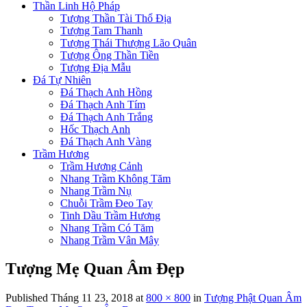
Thần Linh Hộ Pháp
Tượng Thần Tài Thổ Địa
Tượng Tam Thanh
Tượng Thái Thượng Lão Quân
Tượng Ông Thần Tiền
Tượng Địa Mẫu
Đá Tự Nhiên
Đá Thạch Anh Hồng
Đá Thạch Anh Tím
Đá Thạch Anh Trắng
Hốc Thạch Anh
Đá Thạch Anh Vàng
Trầm Hương
Trầm Hương Cảnh
Nhang Trầm Không Tăm
Nhang Trầm Nụ
Chuỗi Trầm Đeo Tay
Tinh Dầu Trầm Hương
Nhang Trầm Có Tăm
Nhang Trầm Vân Mây
Tượng Mẹ Quan Âm Đẹp
Published
Tháng 11 23, 2018
at
800 × 800
in
Tượng Phật Quan Âm