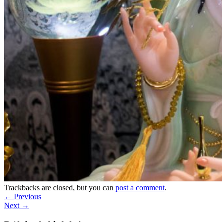
Trackbacks are closed, but you can
post a comment
.
←
Previous
Next
→