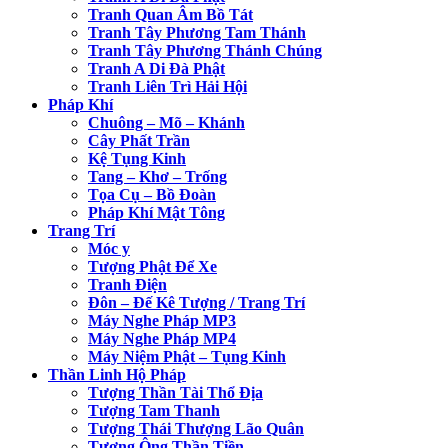
Tranh Quan Âm Bồ Tát
Tranh Tây Phương Tam Thánh
Tranh Tây Phương Thánh Chúng
Tranh A Di Đà Phật
Tranh Liên Trì Hải Hội
Pháp Khí
Chuông – Mõ – Khánh
Cây Phất Trần
Kệ Tụng Kinh
Tang – Khơ – Trống
Tọa Cụ – Bồ Đoàn
Pháp Khí Mật Tông
Trang Trí
Móc y
Tượng Phật Để Xe
Tranh Điện
Đôn – Đế Kê Tượng / Trang Trí
Máy Nghe Pháp MP3
Máy Nghe Pháp MP4
Máy Niệm Phật – Tụng Kinh
Thần Linh Hộ Pháp
Tượng Thần Tài Thổ Địa
Tượng Tam Thanh
Tượng Thái Thượng Lão Quân
Tượng Ông Thần Tiền