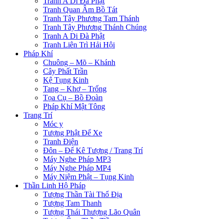
Tranh A Di Đà Phật
Tranh Quan Âm Bồ Tát
Tranh Tây Phương Tam Thánh
Tranh Tây Phương Thánh Chúng
Tranh A Di Đà Phật
Tranh Liên Trì Hải Hội
Pháp Khí
Chuông – Mõ – Khánh
Cây Phất Trần
Kệ Tụng Kinh
Tang – Khơ – Trống
Tọa Cụ – Bồ Đoàn
Pháp Khí Mật Tông
Trang Trí
Móc y
Tượng Phật Để Xe
Tranh Điện
Đôn – Đế Kê Tượng / Trang Trí
Máy Nghe Pháp MP3
Máy Nghe Pháp MP4
Máy Niệm Phật – Tụng Kinh
Thần Linh Hộ Pháp
Tượng Thần Tài Thổ Địa
Tượng Tam Thanh
Tượng Thái Thượng Lão Quân