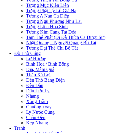
Tượng Mục Kiền Liên
Tượng Phật Tỳ Lô Giá Na
Tượng A Nan Ca Diếp
Tượng Ngũ Phương Như Lai
Tượng Liên Hoa Sinh
Tượng Kim Cang Tát Đỏa
Tam Thế Phật (Di Đà Thích Ca Dược Sư)
Nhật Quang – Nguyệt Quang Bồ Tát
Tượng Đại Thế Chí Bồ Tát
Đồ Thờ Cúng
Lư Hương
Bình Hoa / Bình Bông
Dĩa, Mâm Quả
Tháp Xá Lợi
Đèn Thờ Bằng Điện
Đèn Dầu
Dầu Lưu Ly
Nhang
Xông Trầm
Chuông xoay
Ly Nước Cúng
Chân Đèn
Kẹp Nhang
Tranh