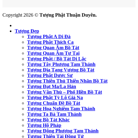
Copyright 2026 ©
Tượng Phật Thuận Duyên.
Tượng Đẹp
Tượng Phật A Di Đà
Tượng Phật Thích Ca
Tượng Quan Âm Bồ Tát
Tượng Quan Âm Tự Tại
Tượng Phật / Bồ Tát Di Lặc
Tượng Tây Phương Tam Thánh
Tượng Địa Tạng Vương Bồ Tát
Tượng Phật Dược Sư
Tượng Thiên Thủ Thiên Nhãn Bồ Tát
Tượng Đạt Ma/La Hán
Tượng Văn Thù – Phổ Hiền Bồ Tát
Tượng Phật Tỳ Lô Giá Na
Tượng Chuẩn Đề Bồ Tát
Tượng Hoa Nghiêm Tam Thánh
Tượng Ta Bà Tam Thánh
Tượng Bồ Tát Khác
Tượng Hộ Pháp
Tượng Đông Phương Tam Thánh
Tượng Thiện Tài Đồng Tử