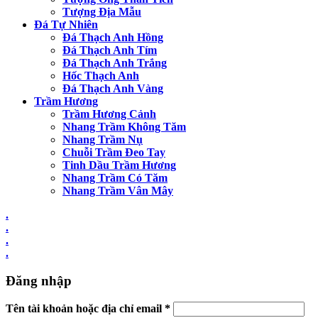
Tượng Địa Mẫu
Đá Tự Nhiên
Đá Thạch Anh Hồng
Đá Thạch Anh Tím
Đá Thạch Anh Trắng
Hốc Thạch Anh
Đá Thạch Anh Vàng
Trầm Hương
Trầm Hương Cảnh
Nhang Trầm Không Tăm
Nhang Trầm Nụ
Chuỗi Trầm Đeo Tay
Tinh Dầu Trầm Hương
Nhang Trầm Có Tăm
Nhang Trầm Vân Mây
.
.
.
.
Đăng nhập
Tên tài khoản hoặc địa chỉ email
*