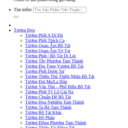
Tìm kiếm:
Tượng Đẹp
Tượng Phật A Di Đà
Tượng Phật Thích Ca
Tượng Quan Âm Bồ Tát
Tượng Quan Âm Tự Tại
Tượng Phật / Bồ Tát Di Lặc
Tượng Tây Phương Tam Thánh
Tượng Địa Tạng Vương Bồ Tát
Tượng Phật Dược Sư
Tượng Thiên Thủ Thiên Nhãn Bồ Tát
Tượng Đạt Ma/La Hán
Tượng Văn Thù – Phổ Hiền Bồ Tát
Tượng Phật Tỳ Lô Giá Na
Tượng Chuẩn Đề Bồ Tát
Tượng Hoa Nghiêm Tam Thánh
Tượng Ta Bà Tam Thánh
Tượng Bồ Tát Khác
Tượng Hộ Pháp
Tượng Đông Phương Tam Thánh
Tượng Thiện Tài Đồng Tử