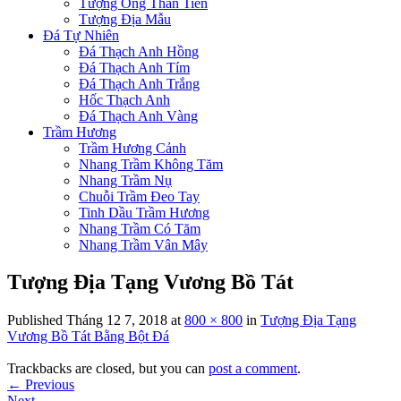
Tượng Ông Thần Tiền
Tượng Địa Mẫu
Đá Tự Nhiên
Đá Thạch Anh Hồng
Đá Thạch Anh Tím
Đá Thạch Anh Trắng
Hốc Thạch Anh
Đá Thạch Anh Vàng
Trầm Hương
Trầm Hương Cảnh
Nhang Trầm Không Tăm
Nhang Trầm Nụ
Chuỗi Trầm Đeo Tay
Tinh Dầu Trầm Hương
Nhang Trầm Có Tăm
Nhang Trầm Vân Mây
Tượng Địa Tạng Vương Bồ Tát
Published
Tháng 12 7, 2018
at
800 × 800
in
Tượng Địa Tạng
Vương Bồ Tát Bằng Bột Đá
Trackbacks are closed, but you can
post a comment
.
←
Previous
Next
→