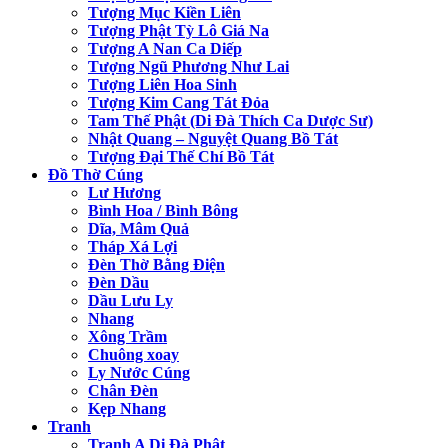
Tượng Mục Kiền Liên
Tượng Phật Tỳ Lô Giá Na
Tượng A Nan Ca Diếp
Tượng Ngũ Phương Như Lai
Tượng Liên Hoa Sinh
Tượng Kim Cang Tát Đỏa
Tam Thế Phật (Di Đà Thích Ca Dược Sư)
Nhật Quang – Nguyệt Quang Bồ Tát
Tượng Đại Thế Chí Bồ Tát
Đồ Thờ Cúng
Lư Hương
Bình Hoa / Bình Bông
Dĩa, Mâm Quả
Tháp Xá Lợi
Đèn Thờ Bằng Điện
Đèn Dầu
Dầu Lưu Ly
Nhang
Xông Trầm
Chuông xoay
Ly Nước Cúng
Chân Đèn
Kẹp Nhang
Tranh
Tranh A Di Đà Phật