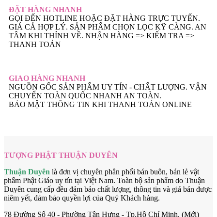
ĐẶT HÀNG NHANH
GỌI ĐẾN HOTLINE HOẶC ĐẶT HÀNG TRỰC TUYẾN.
GIÁ CẢ HỢP LÝ. SẢN PHẨM CHỌN LỌC KỸ CÀNG. AN
TÂM KHI THỈNH VỀ. NHẬN HÀNG => KIẾM TRA =>
THANH TOÁN
GIAO HÀNG NHANH
NGUỒN GỐC SẢN PHẨM UY TÍN - CHẤT LƯỢNG. VẬN
CHUYỂN TOÀN QUỐC NHANH AN TOÀN.
BẢO MẬT THÔNG TIN KHI THANH TOÁN ONLINE
TƯỢNG PHẬT THUẬN DUYÊN
Thuận Duyên
là đơn vị chuyên phân phối bán buôn, bán lẻ vật
phẩm Phật Giáo uy tín tại Việt Nam. Toàn bộ sản phẩm do Thuận
Duyên cung cấp đều đảm bảo chất lượng, thông tin và giá bán được
niêm yết, đảm bảo quyền lợi của Quý Khách hàng.
78 Đường Số 40 - Phường Tân Hưng - Tp.Hồ Chí Minh. (Mới)