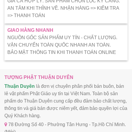
GIÁ CẢ HỢP LÝ. SẢN PHẨM CHỌN LỌC KỸ CÀNG.
AN TÂM KHI THỈNH VỀ. NHẬN HÀNG => KIẾM TRA
=> THANH TOÁN
GIAO HÀNG NHANH
NGUỒN GỐC SẢN PHẨM UY TÍN - CHẤT LƯỢNG.
VẬN CHUYỂN TOÀN QUỐC NHANH AN TOÀN.
BẢO MẬT THÔNG TIN KHI THANH TOÁN ONLINE
TƯỢNG PHẬT THUẬN DUYÊN
Thuận Duyên
là đơn vị chuyên phân phối bán buôn, bán
lẻ vật phẩm Phật Giáo uy tín tại Việt Nam. Toàn bộ sản
phẩm do Thuận Duyên cung cấp đều đảm bảo chất lượng,
thông tin và giá bán được niêm yết, đảm bảo quyền lợi của
Quý Khách hàng.
78 Đường Số 40 - Phường Tân Hưng - Tp.Hồ Chí Minh.
(Mới)