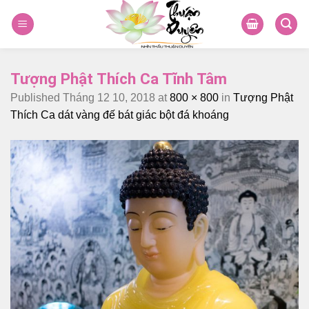
Skip
to
content
Tượng Phật Thích Ca Tĩnh Tâm
Published
Tháng 12 10, 2018
at
800 × 800
in
Tượng Phật
Thích Ca dát vàng đế bát giác bột đá khoáng