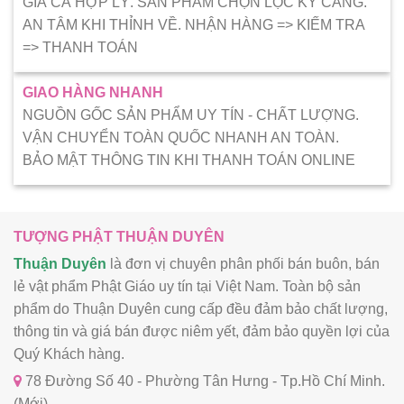
GIÁ CẢ HỢP LÝ. SẢN PHẨM CHỌN LỌC KỸ CÀNG.
AN TÂM KHI THỈNH VỀ. NHẬN HÀNG => KIẾM TRA
=> THANH TOÁN
GIAO HÀNG NHANH
NGUỒN GỐC SẢN PHẨM UY TÍN - CHẤT LƯỢNG.
VẬN CHUYỂN TOÀN QUỐC NHANH AN TOÀN.
BẢO MẬT THÔNG TIN KHI THANH TOÁN ONLINE
TƯỢNG PHẬT THUẬN DUYÊN
Thuận Duyên
là đơn vị chuyên phân phối bán buôn, bán
lẻ vật phẩm Phật Giáo uy tín tại Việt Nam. Toàn bộ sản
phẩm do Thuận Duyên cung cấp đều đảm bảo chất lượng,
thông tin và giá bán được niêm yết, đảm bảo quyền lợi của
Quý Khách hàng.
78 Đường Số 40 - Phường Tân Hưng - Tp.Hồ Chí Minh.
(Mới)