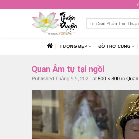
Skip
to
content
Tìm
kiếm:
TƯỢNG ĐẸP
ĐỒ THỜ CÚNG
Quan Âm tự tại ngồi
Published
Tháng 5 5, 2021
at
800 × 800
in
Quan 