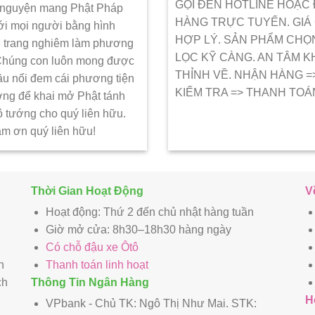
GỌI ĐẾN HOTLINE HOẶC
 nguyện mang Phật Pháp
HÀNG TRỰC TUYẾN. GIÁ
ới mọi người bằng hình
HỢP LÝ. SẢN PHẨM CHỌ
 trang nghiêm làm phương
LỌC KỸ CÀNG. AN TÂM K
 Chúng con luôn mong được
THỈNH VỀ. NHẬN HÀNG =
ầu nối đem cái phương tiện
KIẾM TRA => THANH TOÁ
ớng để khai mở Phật tánh
ô tướng cho quý liên hữu.
ảm ơn quý liên hữu!
Thời Gian Hoạt Động
V
Hoạt động: Thứ 2 đến chủ nhật hàng tuần
Giờ mở cửa: 8h30–18h30 hàng ngày
Có chỗ đậu xe Ôtô
n
Thanh toán linh hoạt
ch
Thông Tin Ngân Hàng
H
VPbank - Chủ TK: Ngô Thị Như Mai. STK: