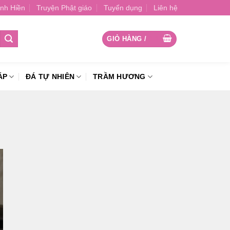
nh Hiền
Truyện Phật giáo
Tuyển dụng
Liên hệ
GIỎ HÀNG /
0
₫
ÁP
ĐÁ TỰ NHIÊN
TRẦM HƯƠNG