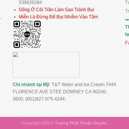
539839284
T
Sống Ở Cõi Trần Làm Sao Tránh Bụi
T
Miễn Là Đừng Để Bụi Nhiễm Vào Tâm
-
⇒
T
t
F
Chi nhánh tại Mỹ
: T&T Water and Ice Cream 7444
FLORENCE AVE STEE DOWNEY CA 90240-
3600. (001)627-975-4244.
Copyright 2026 ©
Tượng Phật Thuận Duyên.