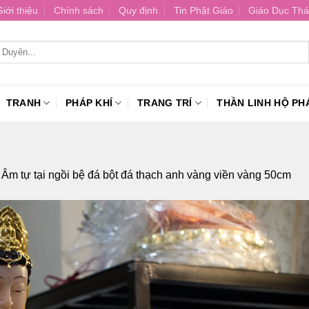
Giới thiệu
Chính sách
Quy định
Tin Phật Giáo
Giáo Dục Thá
TRANH
PHÁP KHÍ
TRANG TRÍ
THẦN LINH HỘ PH
Âm tự tại ngồi bệ đá bột đá thạch anh vàng viền vàng 50cm