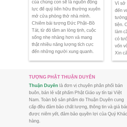
của chúng con sẽ là nguồn động
Vì sở
lực để quý liên hữu thường xuyên
đến v
mở cửa phòng thờ nhà mình.
tướng
Chiêm bái tượng Đức Phật–Bồ
tiện.
Tát, từ đó tâm an lòng tịnh, cuộc
làm c
sống nhẹ nhàng hơn và mang
có tư
thật nhiều năng lượng tích cực
vốn v
đến những người xung quanh.
Xin c
TƯỢNG PHẬT THUẬN DUYÊN
Thuận Duyên
là đơn vị chuyên phân phối bán
buôn, bán lẻ vật phẩm Phật Giáo uy tín tại Việt
Nam. Toàn bộ sản phẩm do Thuận Duyên cung
cấp đều đảm bảo chất lượng, thông tin và giá bá
được niêm yết, đảm bảo quyền lợi của Quý Khá
hàng.