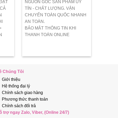
 ĐẶT
NGUỒN GỐC SẢN PHẨM UY
 CẢ
TÍN - CHẤT LƯỢNG. VẬN
N
CHUYỂN TOÀN QUỐC NHANH
HI
AN TOÀN.
>
BẢO MẬT THÔNG TIN KHI
N
THANH TOÁN ONLINE
ề Chúng Tôi
Giới thiệu
Hệ thống đại lý
Chính sách giao hàng
Phương thức thanh toán
Chính sách đổi trả
ỗ trợ ngay Zalo, Viber, (Online 24/7)