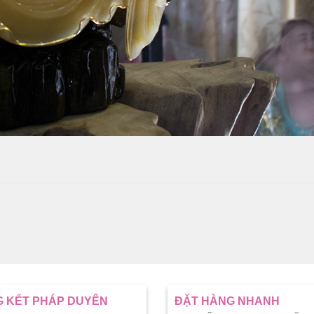
 KẾT PHÁP DUYÊN
ĐẶT HÀNG NHANH