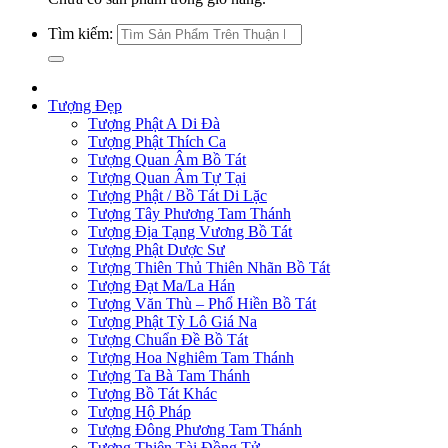
Tìm kiếm:
Tượng Đẹp
Tượng Phật A Di Đà
Tượng Phật Thích Ca
Tượng Quan Âm Bồ Tát
Tượng Quan Âm Tự Tại
Tượng Phật / Bồ Tát Di Lặc
Tượng Tây Phương Tam Thánh
Tượng Địa Tạng Vương Bồ Tát
Tượng Phật Dược Sư
Tượng Thiên Thủ Thiên Nhãn Bồ Tát
Tượng Đạt Ma/La Hán
Tượng Văn Thù – Phổ Hiền Bồ Tát
Tượng Phật Tỳ Lô Giá Na
Tượng Chuẩn Đề Bồ Tát
Tượng Hoa Nghiêm Tam Thánh
Tượng Ta Bà Tam Thánh
Tượng Bồ Tát Khác
Tượng Hộ Pháp
Tượng Đông Phương Tam Thánh
Tượng Thiện Tài Đồng Tử