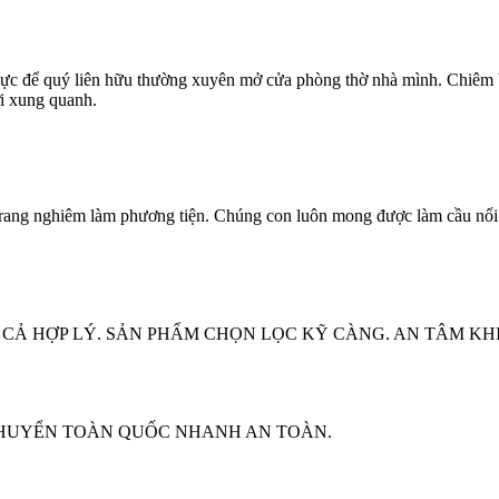
c để quý liên hữu thường xuyên mở cửa phòng thờ nhà mình. Chiêm bá
i xung quanh.
rang nghiêm làm phương tiện. Chúng con luôn mong được làm cầu nối 
CẢ HỢP LÝ. SẢN PHẨM CHỌN LỌC KỸ CÀNG. AN TÂM KHI
CHUYỂN TOÀN QUỐC NHANH AN TOÀN.