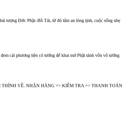
i tượng Đức Phật–Bồ Tát, từ đó tâm an lòng tịnh, cuộc sống nhẹ
đem cái phương tiện có tướng để khai mở Phật tánh vốn vô tướng
 THỈNH VỀ. NHẬN HÀNG => KIẾM TRA => THANH TOÁN