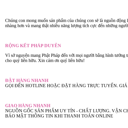
Chúng con mong muốn sản phẩm của chúng con sẽ là nguồn động lự
nhàng hơn và mang thật nhiều năng lượng tích cực đến những ngườ
RỘNG KẾT PHÁP DUYÊN
Vì sở nguyện mang Phật Pháp đến với mọi người bằng hình tướng t
cho quý liên hữu. Xin cảm ơn quý liên hữu!
ĐẶT HÀNG NHANH
GỌI ĐẾN HOTLINE HOẶC ĐẶT HÀNG TRỰC TUYẾN. GIÁ 
GIAO HÀNG NHANH
NGUỒN GỐC SẢN PHẨM UY TÍN - CHẤT LƯỢNG. VẬN 
BẢO MẬT THÔNG TIN KHI THANH TOÁN ONLINE