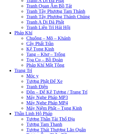
Tranh A Di Đà Phật
Tranh Quan Âm Bồ Tát
Tranh Tây Phương Tam Thánh
Tranh Tây Phương Thánh Chúng
Tranh A Di Đà Phật
Tranh Liên Trì Hải Hội
Pháp Khí
Chuông – Mõ – Khánh
Cây Phất Trần
Kệ Tụng Kinh
Tang – Khơ – Trống
Tọa Cụ – Bồ Đoàn
Pháp Khí Mật Tông
Trang Trí
Móc y
Tượng Phật Để Xe
Tranh Điện
Đôn – Đế Kê Tượng / Trang Trí
Máy Nghe Pháp MP3
Máy Nghe Pháp MP4
Máy Niệm Phật – Tụng Kinh
Thần Linh Hộ Pháp
Tượng Thần Tài Thổ Địa
Tượng Tam Thanh
Tượng Thái Thượng Lão Quân