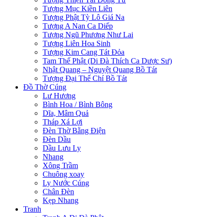
Tượng Mục Kiền Liên
Tượng Phật Tỳ Lô Giá Na
Tượng A Nan Ca Diếp
Tượng Ngũ Phương Như Lai
Tượng Liên Hoa Sinh
Tượng Kim Cang Tát Đỏa
Tam Thế Phật (Di Đà Thích Ca Dược Sư)
Nhật Quang – Nguyệt Quang Bồ Tát
Tượng Đại Thế Chí Bồ Tát
Đồ Thờ Cúng
Lư Hương
Bình Hoa / Bình Bông
Dĩa, Mâm Quả
Tháp Xá Lợi
Đèn Thờ Bằng Điện
Đèn Dầu
Dầu Lưu Ly
Nhang
Xông Trầm
Chuông xoay
Ly Nước Cúng
Chân Đèn
Kẹp Nhang
Tranh