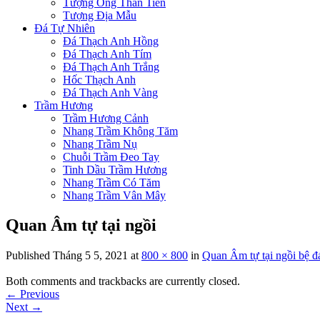
Tượng Ông Thần Tiền
Tượng Địa Mẫu
Đá Tự Nhiên
Đá Thạch Anh Hồng
Đá Thạch Anh Tím
Đá Thạch Anh Trắng
Hốc Thạch Anh
Đá Thạch Anh Vàng
Trầm Hương
Trầm Hương Cảnh
Nhang Trầm Không Tăm
Nhang Trầm Nụ
Chuỗi Trầm Đeo Tay
Tinh Dầu Trầm Hương
Nhang Trầm Có Tăm
Nhang Trầm Vân Mây
Quan Âm tự tại ngồi
Published
Tháng 5 5, 2021
at
800 × 800
in
Quan Âm tự tại ngồi bệ đ
Both comments and trackbacks are currently closed.
←
Previous
Next
→