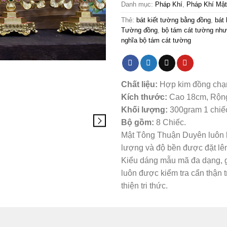
Danh mục:
Pháp Khí
,
Pháp Khí Mật
Thẻ:
bát kiết tường bằng đồng
,
bát 
Tường đồng
,
bộ tám cát tường như
nghĩa bộ tám cát tường
Chất liệu:
Hợp kim đồng chạm 
Kích thước:
Cao 18cm, Rộng
Khối lượng:
300gram 1 chiếc
Bộ gồm:
8 Chiếc.
Mật Tông Thuận Duyên luôn l
lượng và độ bền được đặt lê
Kiểu dáng mẫu mã đa dạng, g
luôn được kiểm tra cẩn thận 
thiện tri thức.