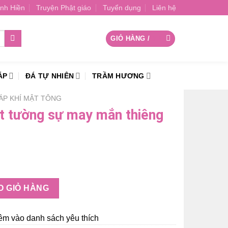
nh Hiền
Truyện Phật giáo
Tuyển dụng
Liên hệ
GIỎ HÀNG /
0
₫
ÁP
ĐÁ TỰ NHIÊN
TRẦM HƯƠNG
ÁP KHÍ MẬT TÔNG
át tường sự may mắn thiêng
ay mắn thiêng liêng số lượng
O GIỎ HÀNG
êm vào danh sách yêu thích