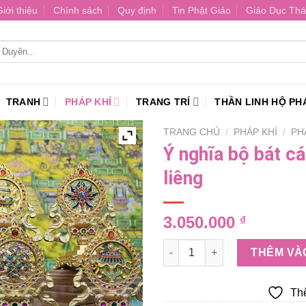
Giới thiệu
Chính sách
Quy định
Tin Phật Giáo
Giáo Dục Thá
TRANH
PHÁP KHÍ
TRANG TRÍ
THẦN LINH HỘ PH
TRANG CHỦ
/
PHÁP KHÍ
/
PH
Ý nghĩa bộ bát c
liêng
3.050.000
₫
Ý nghĩa bộ bát cát tường sự m
THÊM VÀ
Th