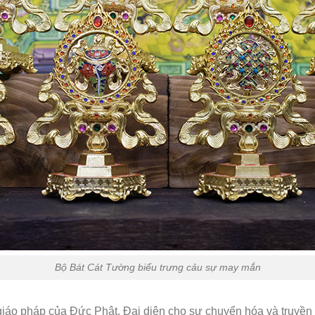
Bộ Bát Cát Tường biểu trưng cảu sự may mắn
giáo pháp của Đức Phật. Đại diện cho sự chuyển hóa và truy