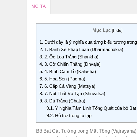
MÔ TẢ
Mục Lục
[
hide
]
1.
Dưới đây là ý nghĩa của từng biểu tượng tron
2.
1. Bánh Xe Pháp Luân (Dharmachakra)
3.
2. Ốc Loa Trắng (Shankha)
4.
3. Cờ Chiến Thắng (Dhvaja)
5.
4. Bình Cam Lồ (Kalasha)
6.
5. Hoa Sen (Padma)
7.
6. Cặp Cá Vàng (Matsya)
8.
7. Nút Thắt Vô Tận (Shrivatsa)
9.
8. Dù Trắng (Chatra)
9.1.
Ý Nghĩa Tâm Linh Tổng Quát của bộ Bát
9.2.
Hỗ trợ trong tu tập:
Bộ Bát Cát Tường trong Mật Tông (Vajrayana) l