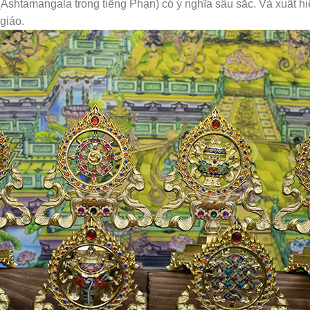
shtamangala trong tiếng Phạn) có ý nghĩa sâu sắc. Và xuất hiệ
 giáo.