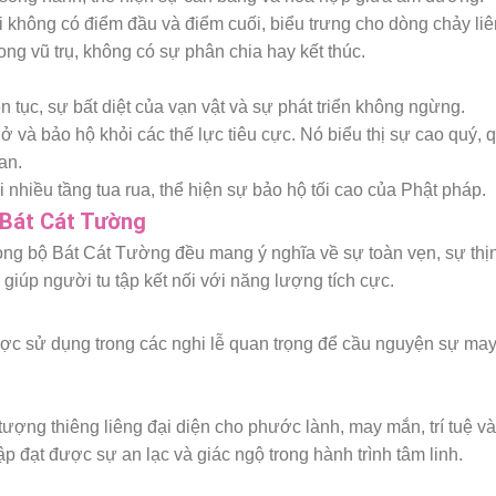
i không có điểm đầu và điểm cuối, biểu trưng cho dòng chảy liên
rong vũ trụ, không có sự phân chia hay kết thúc.
ên tục, sự bất diệt của vạn vật và sự phát triển không ngừng.
ở và bảo hộ khỏi các thế lực tiêu cực. Nó biểu thị sự cao quý, 
an.
 nhiều tầng tua rua, thể hiện sự bảo hộ tối cao của Phật pháp.
 Bát Cát Tường
rong bộ Bát Cát Tường đều mang ý nghĩa về sự toàn vẹn, sự th
, giúp người tu tập kết nối với năng lượng tích cực.
c sử dụng trong các nghi lễ quan trọng để cầu nguyện sự may
ượng thiêng liêng đại diện cho phước lành, may mắn, trí tuệ v
p đạt được sự an lạc và giác ngộ trong hành trình tâm linh.