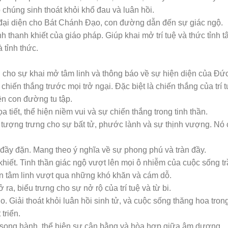
chúng sinh thoát khỏi khổ đau và luân hồi.
đại diện cho Bát Chánh Đạo, con đường dẫn đến sự giác ngộ.
h thanh khiết của giáo pháp. Giúp khai mở trí tuệ và thức tỉnh
 tỉnh thức.
ện cho sự khai mở tâm linh và thông báo về sự hiện diện của Đứ
hiến thắng trước mọi trở ngại. Đặc biệt là chiến thắng của trí
rên con đường tu tập.
 tiết, thể hiện niềm vui và sự chiến thắng trong tinh thần.
tượng trưng cho sự bất tử, phước lành và sự thịnh vượng. Nó
đầy đặn. Mang theo ý nghĩa về sự phong phú và tràn đầy.
hiết. Tinh thần giác ngộ vượt lên mọi ô nhiễm của cuộc sống tr
ển tâm linh vượt qua những khó khăn và cám dỗ.
, biểu trưng cho sự nở rộ của trí tuệ và từ bi.
. Giải thoát khỏi luân hồi sinh tử, và cuộc sống thăng hoa tro
triển.
song hành, thể hiện sự cân bằng và hòa hợp giữa âm dương.