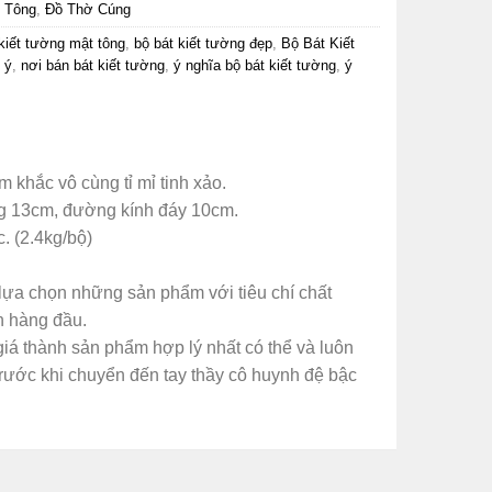
 Tông
,
Đồ Thờ Cúng
kiết tường mật tông
,
bộ bát kiết tường đẹp
,
Bộ Bát Kiết
 ý
,
nơi bán bát kiết tường
,
ý nghĩa bộ bát kiết tường
,
ý
khắc vô cùng tỉ mỉ tinh xảo.
 13cm, đường kính đáy 10cm.
. (2.4kg/bộ)
ựa chọn những sản phẩm với tiêu chí chất
n hàng đầu.
iá thành sản phẩm hợp lý nhất có thể và luôn
trước khi chuyển đến tay thầy cô huynh đệ bậc