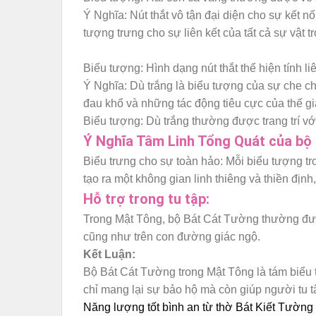
Ý Nghĩa: Nút thắt vô tận đại diện cho sự kết nố
tượng trưng cho sự liên kết của tất cả sự vật t
Biểu tượng: Hình dạng nút thắt thể hiện tính li
Ý Nghĩa: Dù trắng là biểu tượng của sự che ch
đau khổ và những tác động tiêu cực của thế gi
Biểu tượng: Dù trắng thường được trang trí với
Ý Nghĩa Tâm Linh Tổng Quát của bộ
Biểu trưng cho sự toàn hảo: Mỗi biểu tượng t
tạo ra một không gian linh thiêng và thiền định
Hỗ trợ trong tu tập:
Trong Mật Tông, bộ Bát Cát Tường thường đượ
cũng như trên con đường giác ngộ.
Kết Luận:
Bộ Bát Cát Tường trong Mật Tông là tám biểu t
chỉ mang lại sự bảo hộ mà còn giúp người tu tậ
Năng lượng tốt bình an từ thờ Bát Kiết Tường