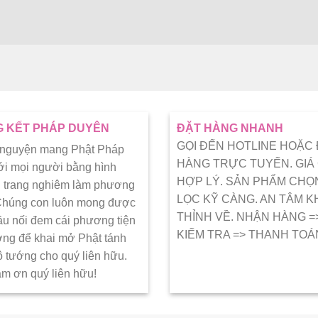
 KẾT PHÁP DUYÊN
ĐẶT HÀNG NHANH
GỌI ĐẾN HOTLINE HOẶC
 nguyện mang Phật Pháp
HÀNG TRỰC TUYẾN. GIÁ
ới mọi người bằng hình
HỢP LÝ. SẢN PHẨM CHỌ
 trang nghiêm làm phương
LỌC KỸ CÀNG. AN TÂM K
 Chúng con luôn mong được
THỈNH VỀ. NHẬN HÀNG =
ầu nối đem cái phương tiện
KIẾM TRA => THANH TOÁ
ớng để khai mở Phật tánh
ô tướng cho quý liên hữu.
ảm ơn quý liên hữu!