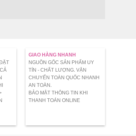
GIAO HÀNG NHANH
 ĐẶT
NGUỒN GỐC SẢN PHẨM UY
 CẢ
TÍN - CHẤT LƯỢNG. VẬN
N
CHUYỂN TOÀN QUỐC NHANH
HI
AN TOÀN.
>
BẢO MẬT THÔNG TIN KHI
N
THANH TOÁN ONLINE