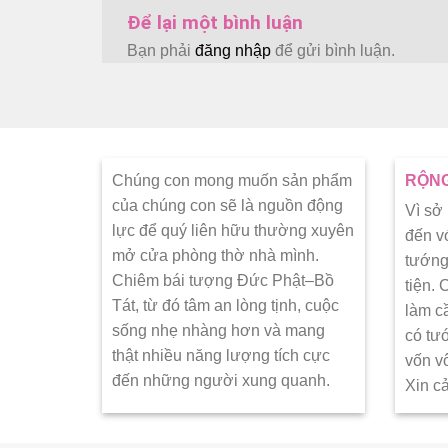
Để lại một bình luận
Bạn phải
đăng nhập
để gửi bình luận.
Chúng con mong muốn sản phẩm
RỘNG
của chúng con sẽ là nguồn động
Vì sở
lực để quý liên hữu thường xuyên
đến v
mở cửa phòng thờ nhà mình.
tướng
Chiêm bái tượng Đức Phật–Bồ
tiện.
Tát, từ đó tâm an lòng tịnh, cuộc
làm c
sống nhẹ nhàng hơn và mang
có tư
thật nhiều năng lượng tích cực
vốn v
đến những người xung quanh.
Xin c