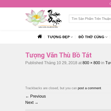
Skip
to
content
Tìm
kiếm:
TƯỢNG ĐẸP
ĐỒ THỜ CÚNG
Tượng Văn Thù Bồ Tát
Published
Tháng 10 29, 2018
at
800 × 800
in
Tư
Trackbacks are closed, but you can
post a comment
.
←
Previous
Next
→