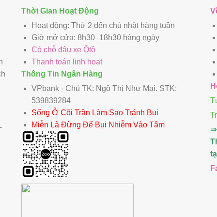
Thời Gian Hoạt Động
V
Hoạt động: Thứ 2 đến chủ nhật hàng tuần
Giờ mở cửa: 8h30–18h30 hàng ngày
Có chỗ đậu xe Ôtô
n
Thanh toán linh hoạt
ch
Thông Tin Ngân Hàng
H
VPbank - Chủ TK: Ngô Thị Như Mai. STK:
539839284
T
Sống Ở Cõi Trần Làm Sao Tránh Bụi
T
Miễn Là Đừng Để Bụi Nhiễm Vào Tâm
-
⇒
T
t
F