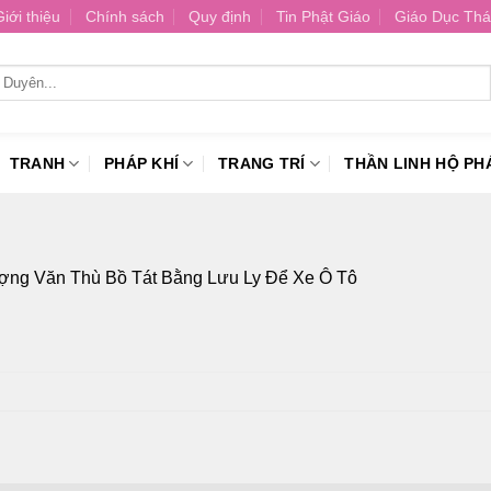
Giới thiệu
Chính sách
Quy định
Tin Phật Giáo
Giáo Dục Thá
TRANH
PHÁP KHÍ
TRANG TRÍ
THẦN LINH HỘ PH
ợng Văn Thù Bồ Tát Bằng Lưu Ly Để Xe Ô Tô