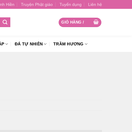
nh Hiền
Truyện Phật giáo
Tuyển dụng
Liên hệ
GIỎ HÀNG /
0
₫
ÁP
ĐÁ TỰ NHIÊN
TRẦM HƯƠNG