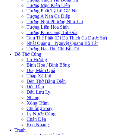
Tượng Mục Kiền Liên
Tượng Phật Tỳ Lô Giá Na
Tượng A Nan Ca Diếp
Tượng Ngũ Phương Như Lai
Tượng Liên Hoa Sinh
Tượng Kim Cang Tát Đỏa
Tam Thế Phật (Di Đà Thích Ca Dược Sư)
Nhật Quang – Nguyệt Quang Bồ Tát
Tượng Đại Thế Chí Bồ Tát
Đồ Thờ Cúng
Lư Hương
Bình Hoa / Bình Bông
Dĩa, Mâm Quả
Tháp Xá Lợi
Đèn Thờ Bằng Điện
Đèn Dầu
Dầu Lưu Ly
Nhang
Xông Trầm
Chuông xoay
Ly Nước Cúng
Chân Đèn
Kẹp Nhang
Tranh