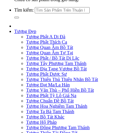
Tìm kiếm:
Tượng Đẹp
Tượng Phật A Di Đà
Tượng Phật Thích Ca
Tượng Quan Âm Bồ Tát
Tượng Quan Âm Tự Tại
Tượng Phật / Bồ Tát Di Lặc
Tượng Tây Phương Tam Thánh
Tượng Địa Tạng Vương Bồ Tát
Tượng Phật Dược Sư
Tượng Thiên Thủ Thiên Nhãn Bồ Tát
Tượng Đạt Ma/La Hán
Tượng Văn Thù – Phổ Hiền Bồ Tát
Tượng Phật Tỳ Lô Giá Na
Tượng Chuẩn Đề Bồ Tát
Tượng Hoa Nghiêm Tam Thánh
Tượng Ta Bà Tam Thánh
Tượng Bồ Tát Khác
Tượng Hộ Pháp
Tượng Đông Phương Tam Thánh
Tượng Thiện Tài Đồng Tử