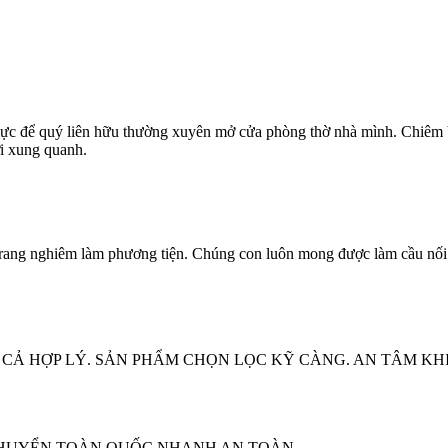
c để quý liên hữu thường xuyên mở cửa phòng thờ nhà mình. Chiêm bá
i xung quanh.
rang nghiêm làm phương tiện. Chúng con luôn mong được làm cầu nối 
CẢ HỢP LÝ. SẢN PHẨM CHỌN LỌC KỸ CÀNG. AN TÂM KHI
CHUYỂN TOÀN QUỐC NHANH AN TOÀN.