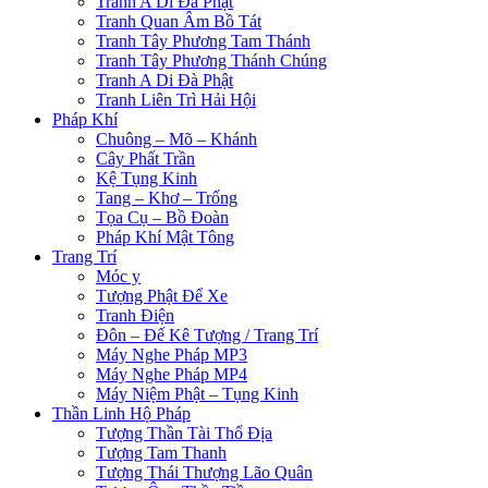
Tranh A Di Đà Phật
Tranh Quan Âm Bồ Tát
Tranh Tây Phương Tam Thánh
Tranh Tây Phương Thánh Chúng
Tranh A Di Đà Phật
Tranh Liên Trì Hải Hội
Pháp Khí
Chuông – Mõ – Khánh
Cây Phất Trần
Kệ Tụng Kinh
Tang – Khơ – Trống
Tọa Cụ – Bồ Đoàn
Pháp Khí Mật Tông
Trang Trí
Móc y
Tượng Phật Để Xe
Tranh Điện
Đôn – Đế Kê Tượng / Trang Trí
Máy Nghe Pháp MP3
Máy Nghe Pháp MP4
Máy Niệm Phật – Tụng Kinh
Thần Linh Hộ Pháp
Tượng Thần Tài Thổ Địa
Tượng Tam Thanh
Tượng Thái Thượng Lão Quân