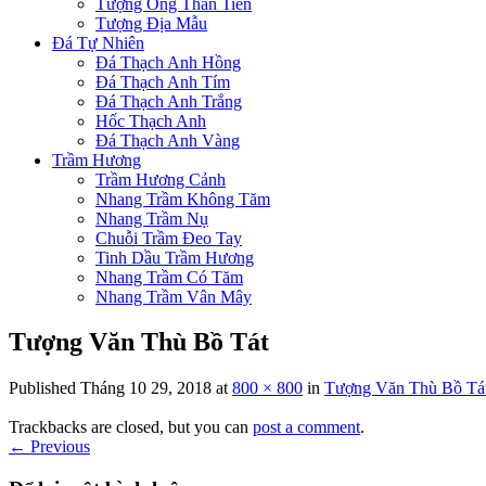
Tượng Ông Thần Tiền
Tượng Địa Mẫu
Đá Tự Nhiên
Đá Thạch Anh Hồng
Đá Thạch Anh Tím
Đá Thạch Anh Trắng
Hốc Thạch Anh
Đá Thạch Anh Vàng
Trầm Hương
Trầm Hương Cảnh
Nhang Trầm Không Tăm
Nhang Trầm Nụ
Chuỗi Trầm Đeo Tay
Tinh Dầu Trầm Hương
Nhang Trầm Có Tăm
Nhang Trầm Vân Mây
Tượng Văn Thù Bồ Tát
Published
Tháng 10 29, 2018
at
800 × 800
in
Tượng Văn Thù Bồ Tá
Trackbacks are closed, but you can
post a comment
.
←
Previous