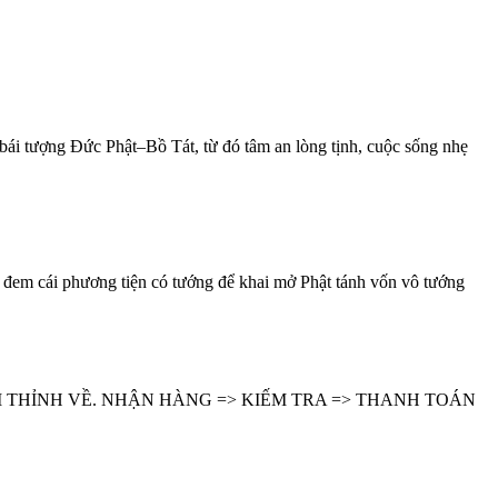
i tượng Đức Phật–Bồ Tát, từ đó tâm an lòng tịnh, cuộc sống nhẹ
đem cái phương tiện có tướng để khai mở Phật tánh vốn vô tướng
 THỈNH VỀ. NHẬN HÀNG => KIẾM TRA => THANH TOÁN