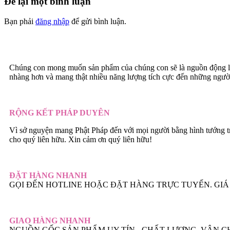
Để lại một bình luận
Bạn phải
đăng nhập
để gửi bình luận.
Chúng con mong muốn sản phẩm của chúng con sẽ là nguồn động lự
nhàng hơn và mang thật nhiều năng lượng tích cực đến những ngườ
RỘNG KẾT PHÁP DUYÊN
Vì sở nguyện mang Phật Pháp đến với mọi người bằng hình tướng t
cho quý liên hữu. Xin cảm ơn quý liên hữu!
ĐẶT HÀNG NHANH
GỌI ĐẾN HOTLINE HOẶC ĐẶT HÀNG TRỰC TUYẾN. GIÁ 
GIAO HÀNG NHANH
NGUỒN GỐC SẢN PHẨM UY TÍN - CHẤT LƯỢNG. VẬN 