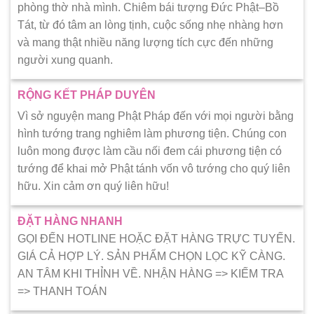
phòng thờ nhà mình. Chiêm bái tượng Đức Phật–Bồ
Tát, từ đó tâm an lòng tịnh, cuộc sống nhẹ nhàng hơn
và mang thật nhiều năng lượng tích cực đến những
người xung quanh.
RỘNG KẾT PHÁP DUYÊN
Vì sở nguyện mang Phật Pháp đến với mọi người bằng
hình tướng trang nghiêm làm phương tiện. Chúng con
luôn mong được làm cầu nối đem cái phương tiện có
tướng để khai mở Phật tánh vốn vô tướng cho quý liên
hữu. Xin cảm ơn quý liên hữu!
ĐẶT HÀNG NHANH
GỌI ĐẾN HOTLINE HOẶC ĐẶT HÀNG TRỰC TUYẾN.
GIÁ CẢ HỢP LÝ. SẢN PHẨM CHỌN LỌC KỸ CÀNG.
AN TÂM KHI THỈNH VỀ. NHẬN HÀNG => KIẾM TRA
=> THANH TOÁN