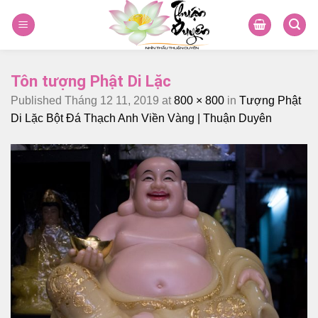
Skip
to
content
Tôn tượng Phật Di Lặc
Published
Tháng 12 11, 2019
at
800 × 800
in
Tượng Phật
Di Lặc Bột Đá Thạch Anh Viền Vàng | Thuận Duyên