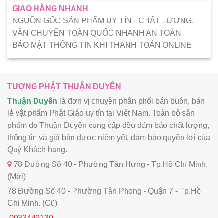
GIAO HÀNG NHANH
NGUỒN GỐC SẢN PHẨM UY TÍN - CHẤT LƯỢNG.
VẬN CHUYỂN TOÀN QUỐC NHANH AN TOÀN.
BẢO MẬT THÔNG TIN KHI THANH TOÁN ONLINE
TƯỢNG PHẬT THUẬN DUYÊN
Thuận Duyên
là đơn vị chuyên phân phối bán buôn, bán
lẻ vật phẩm Phật Giáo uy tín tại Việt Nam. Toàn bộ sản
phẩm do Thuận Duyên cung cấp đều đảm bảo chất lượng,
thông tin và giá bán được niêm yết, đảm bảo quyền lợi của
Quý Khách hàng.
78 Đường Số 40 - Phường Tân Hưng - Tp.Hồ Chí Minh.
(Mới)
78 Đường Số 40 - Phường Tân Phong - Quận 7 - Tp.Hồ
Chí Minh. (Cũ)
0933449139