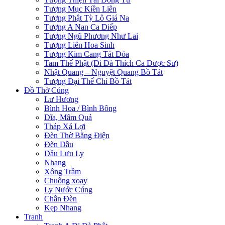
Tượng Mục Kiền Liên
Tượng Phật Tỳ Lô Giá Na
Tượng A Nan Ca Diếp
Tượng Ngũ Phương Như Lai
Tượng Liên Hoa Sinh
Tượng Kim Cang Tát Đỏa
Tam Thế Phật (Di Đà Thích Ca Dược Sư)
Nhật Quang – Nguyệt Quang Bồ Tát
Tượng Đại Thế Chí Bồ Tát
Đồ Thờ Cúng
Lư Hương
Bình Hoa / Bình Bông
Dĩa, Mâm Quả
Tháp Xá Lợi
Đèn Thờ Bằng Điện
Đèn Dầu
Dầu Lưu Ly
Nhang
Xông Trầm
Chuông xoay
Ly Nước Cúng
Chân Đèn
Kẹp Nhang
Tranh