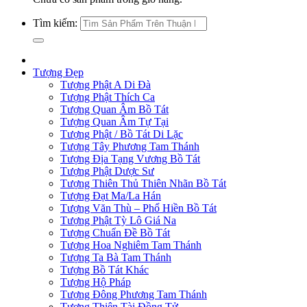
Tìm kiếm:
Tượng Đẹp
Tượng Phật A Di Đà
Tượng Phật Thích Ca
Tượng Quan Âm Bồ Tát
Tượng Quan Âm Tự Tại
Tượng Phật / Bồ Tát Di Lặc
Tượng Tây Phương Tam Thánh
Tượng Địa Tạng Vương Bồ Tát
Tượng Phật Dược Sư
Tượng Thiên Thủ Thiên Nhãn Bồ Tát
Tượng Đạt Ma/La Hán
Tượng Văn Thù – Phổ Hiền Bồ Tát
Tượng Phật Tỳ Lô Giá Na
Tượng Chuẩn Đề Bồ Tát
Tượng Hoa Nghiêm Tam Thánh
Tượng Ta Bà Tam Thánh
Tượng Bồ Tát Khác
Tượng Hộ Pháp
Tượng Đông Phương Tam Thánh
Tượng Thiện Tài Đồng Tử