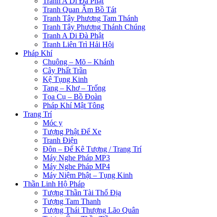
Tranh A Di Đà Phật
Tranh Quan Âm Bồ Tát
Tranh Tây Phương Tam Thánh
Tranh Tây Phương Thánh Chúng
Tranh A Di Đà Phật
Tranh Liên Trì Hải Hội
Pháp Khí
Chuông – Mõ – Khánh
Cây Phất Trần
Kệ Tụng Kinh
Tang – Khơ – Trống
Tọa Cụ – Bồ Đoàn
Pháp Khí Mật Tông
Trang Trí
Móc y
Tượng Phật Để Xe
Tranh Điện
Đôn – Đế Kê Tượng / Trang Trí
Máy Nghe Pháp MP3
Máy Nghe Pháp MP4
Máy Niệm Phật – Tụng Kinh
Thần Linh Hộ Pháp
Tượng Thần Tài Thổ Địa
Tượng Tam Thanh
Tượng Thái Thượng Lão Quân