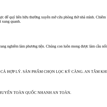
c để quý liên hữu thường xuyên mở cửa phòng thờ nhà mình. Chiêm bá
i xung quanh.
rang nghiêm làm phương tiện. Chúng con luôn mong được làm cầu nối 
CẢ HỢP LÝ. SẢN PHẨM CHỌN LỌC KỸ CÀNG. AN TÂM KHI
CHUYỂN TOÀN QUỐC NHANH AN TOÀN.