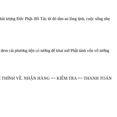
i tượng Đức Phật–Bồ Tát, từ đó tâm an lòng tịnh, cuộc sống nhẹ
đem cái phương tiện có tướng để khai mở Phật tánh vốn vô tướng
 THỈNH VỀ. NHẬN HÀNG => KIẾM TRA => THANH TOÁN