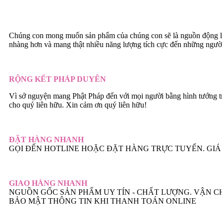
Chúng con mong muốn sản phẩm của chúng con sẽ là nguồn động lự
nhàng hơn và mang thật nhiều năng lượng tích cực đến những ngườ
RỘNG KẾT PHÁP DUYÊN
Vì sở nguyện mang Phật Pháp đến với mọi người bằng hình tướng t
cho quý liên hữu. Xin cảm ơn quý liên hữu!
ĐẶT HÀNG NHANH
GỌI ĐẾN HOTLINE HOẶC ĐẶT HÀNG TRỰC TUYẾN. GIÁ 
GIAO HÀNG NHANH
NGUỒN GỐC SẢN PHẨM UY TÍN - CHẤT LƯỢNG. VẬN 
BẢO MẬT THÔNG TIN KHI THANH TOÁN ONLINE