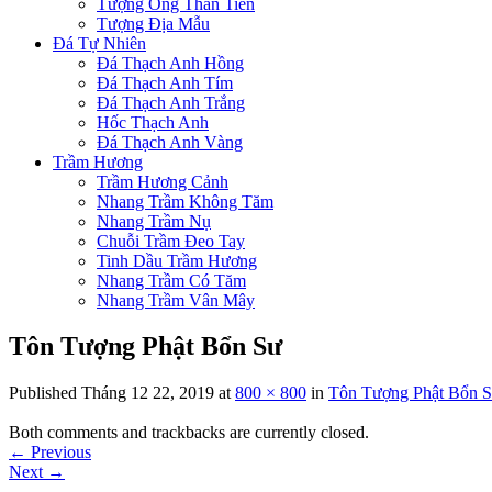
Tượng Ông Thần Tiền
Tượng Địa Mẫu
Đá Tự Nhiên
Đá Thạch Anh Hồng
Đá Thạch Anh Tím
Đá Thạch Anh Trắng
Hốc Thạch Anh
Đá Thạch Anh Vàng
Trầm Hương
Trầm Hương Cảnh
Nhang Trầm Không Tăm
Nhang Trầm Nụ
Chuỗi Trầm Đeo Tay
Tinh Dầu Trầm Hương
Nhang Trầm Có Tăm
Nhang Trầm Vân Mây
Tôn Tượng Phật Bổn Sư
Published
Tháng 12 22, 2019
at
800 × 800
in
Tôn Tượng Phật Bổn S
Both comments and trackbacks are currently closed.
←
Previous
Next
→