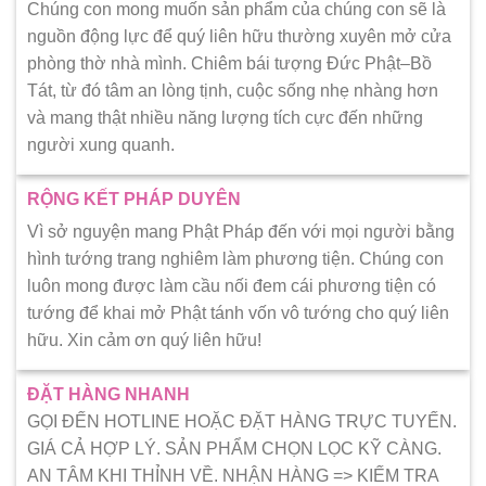
Chúng con mong muốn sản phẩm của chúng con sẽ là
nguồn động lực để quý liên hữu thường xuyên mở cửa
phòng thờ nhà mình. Chiêm bái tượng Đức Phật–Bồ
Tát, từ đó tâm an lòng tịnh, cuộc sống nhẹ nhàng hơn
và mang thật nhiều năng lượng tích cực đến những
người xung quanh.
RỘNG KẾT PHÁP DUYÊN
Vì sở nguyện mang Phật Pháp đến với mọi người bằng
hình tướng trang nghiêm làm phương tiện. Chúng con
luôn mong được làm cầu nối đem cái phương tiện có
tướng để khai mở Phật tánh vốn vô tướng cho quý liên
hữu. Xin cảm ơn quý liên hữu!
ĐẶT HÀNG NHANH
GỌI ĐẾN HOTLINE HOẶC ĐẶT HÀNG TRỰC TUYẾN.
GIÁ CẢ HỢP LÝ. SẢN PHẨM CHỌN LỌC KỸ CÀNG.
AN TÂM KHI THỈNH VỀ. NHẬN HÀNG => KIẾM TRA