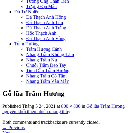
Tượng Ông Thần Tiền
Tượng Địa Mẫu
Đá Tự Nhiên
Đá Thạch Anh Hồng
Đá Thạch Anh Tím
Đá Thạch Anh Trắng
Hốc Thạch Anh
Đá Thạch Anh Vàng
Trầm Hương
Trầm Hương Cảnh
Nhang Trầm Không Tăm
Nhang Trầm Nụ
Chuỗi Trầm Đeo Tay
Tinh Dầu Trầm Hương
Nhang Trầm Có Tăm
Nhang Trầm Vân Mây
Gỗ lũa Trầm Hương
Published
Tháng 5 24, 2021
at
800 × 800
in
Gỗ lũa Trầm Hương
nguyên khối thiên nhiên phong thủy
Both comments and trackbacks are currently closed.
←
Previous
Next
→