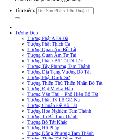
Tìm kiếm:
Tượng Đẹp
Tượng Phật A Di Đà
Tượng Phật Thích Ca
Tượng Quan Âm Bồ Tát
Tượng Quan Âm Tự Tại
Tượng Phật / Bồ Tát Di Lặc
Tượng Tây Phương Tam Thánh
Tượng Địa Tạng Vương Bồ Tát
Tượng Phật Dược Sư
Tượng Thiên Thủ Thiên Nhãn Bồ Tát
Tượng Đạt Ma/La Hán
Tượng Văn Thù – Phổ Hiền Bồ Tát
Tượng Phật Tỳ Lô Giá Na
Tượng Chuẩn Đề Bồ Tát
Tượng Hoa Nghiêm Tam Thánh
Tượng Ta Bà Tam Thánh
Tượng Bồ Tát Khác
Tượng Hộ Pháp
Tượng Đông Phương Tam Thánh
Tượng Thiện Tài Đồng Tử