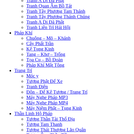
Tranh A Di Đà Phật
Tranh Quan Âm Bồ Tát
Tranh Tây Phương Tam Thánh
Tranh Tây Phương Thánh Chúng
Tranh A Di Đà Phật
Tranh Liên Trì Hải Hội
Pháp Khí
Chuông – Mõ – Khánh
Cây Phất Trần
Kệ Tụng Kinh
Tang – Khơ – Trống
Tọa Cụ – Bồ Đoàn
Pháp Khí Mật Tông
Trang Trí
Móc y
Tượng Phật Để Xe
Tranh Điện
Đôn – Đế Kê Tượng / Trang Trí
Máy Nghe Pháp MP3
Máy Nghe Pháp MP4
Máy Niệm Phật – Tụng Kinh
Thần Linh Hộ Pháp
Tượng Thần Tài Thổ Địa
Tượng Tam Thanh
Tượng Thái Thượng Lão Quân