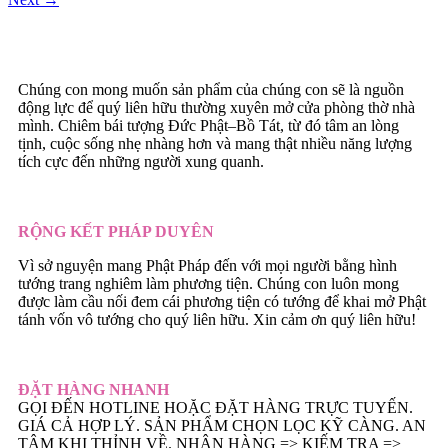
Chúng con mong muốn sản phẩm của chúng con sẽ là nguồn
động lực để quý liên hữu thường xuyên mở cửa phòng thờ nhà
mình. Chiêm bái tượng Đức Phật–Bồ Tát, từ đó tâm an lòng
tịnh, cuộc sống nhẹ nhàng hơn và mang thật nhiều năng lượng
tích cực đến những người xung quanh.
RỘNG KẾT PHÁP DUYÊN
Vì sở nguyện mang Phật Pháp đến với mọi người bằng hình
tướng trang nghiêm làm phương tiện. Chúng con luôn mong
được làm cầu nối đem cái phương tiện có tướng để khai mở Phật
tánh vốn vô tướng cho quý liên hữu. Xin cảm ơn quý liên hữu!
ĐẶT HÀNG NHANH
GỌI ĐẾN HOTLINE HOẶC ĐẶT HÀNG TRỰC TUYẾN.
GIÁ CẢ HỢP LÝ. SẢN PHẨM CHỌN LỌC KỸ CÀNG. AN
TÂM KHI THỈNH VỀ. NHẬN HÀNG => KIẾM TRA =>