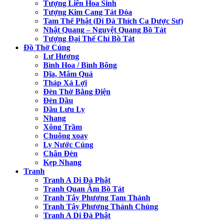
Tượng Liên Hoa Sinh
Tượng Kim Cang Tát Đỏa
Tam Thế Phật (Di Đà Thích Ca Dược Sư)
Nhật Quang – Nguyệt Quang Bồ Tát
Tượng Đại Thế Chí Bồ Tát
Đồ Thờ Cúng
Lư Hương
Bình Hoa / Bình Bông
Dĩa, Mâm Quả
Tháp Xá Lợi
Đèn Thờ Bằng Điện
Đèn Dầu
Dầu Lưu Ly
Nhang
Xông Trầm
Chuông xoay
Ly Nước Cúng
Chân Đèn
Kẹp Nhang
Tranh
Tranh A Di Đà Phật
Tranh Quan Âm Bồ Tát
Tranh Tây Phương Tam Thánh
Tranh Tây Phương Thánh Chúng
Tranh A Di Đà Phật