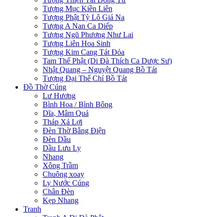
Tượng Mục Kiền Liên
Tượng Phật Tỳ Lô Giá Na
Tượng A Nan Ca Diếp
Tượng Ngũ Phương Như Lai
Tượng Liên Hoa Sinh
Tượng Kim Cang Tát Đỏa
Tam Thế Phật (Di Đà Thích Ca Dược Sư)
Nhật Quang – Nguyệt Quang Bồ Tát
Tượng Đại Thế Chí Bồ Tát
Đồ Thờ Cúng
Lư Hương
Bình Hoa / Bình Bông
Dĩa, Mâm Quả
Tháp Xá Lợi
Đèn Thờ Bằng Điện
Đèn Dầu
Dầu Lưu Ly
Nhang
Xông Trầm
Chuông xoay
Ly Nước Cúng
Chân Đèn
Kẹp Nhang
Tranh