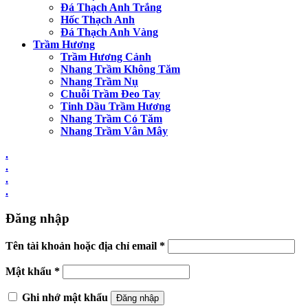
Đá Thạch Anh Trắng
Hốc Thạch Anh
Đá Thạch Anh Vàng
Trầm Hương
Trầm Hương Cảnh
Nhang Trầm Không Tăm
Nhang Trầm Nụ
Chuỗi Trầm Đeo Tay
Tinh Dầu Trầm Hương
Nhang Trầm Có Tăm
Nhang Trầm Vân Mây
.
.
.
.
Đăng nhập
Tên tài khoản hoặc địa chỉ email
*
Mật khẩu
*
Ghi nhớ mật khẩu
Đăng nhập