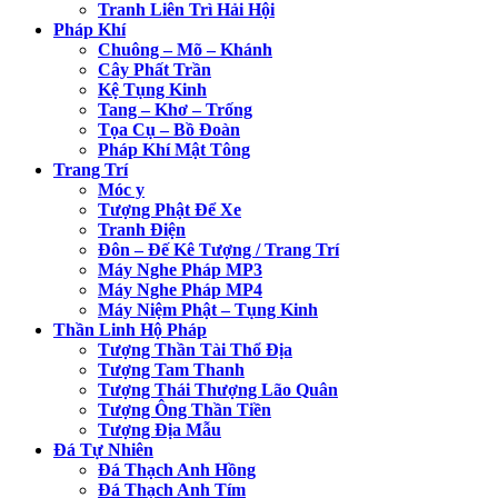
Tranh Liên Trì Hải Hội
Pháp Khí
Chuông – Mõ – Khánh
Cây Phất Trần
Kệ Tụng Kinh
Tang – Khơ – Trống
Tọa Cụ – Bồ Đoàn
Pháp Khí Mật Tông
Trang Trí
Móc y
Tượng Phật Để Xe
Tranh Điện
Đôn – Đế Kê Tượng / Trang Trí
Máy Nghe Pháp MP3
Máy Nghe Pháp MP4
Máy Niệm Phật – Tụng Kinh
Thần Linh Hộ Pháp
Tượng Thần Tài Thổ Địa
Tượng Tam Thanh
Tượng Thái Thượng Lão Quân
Tượng Ông Thần Tiền
Tượng Địa Mẫu
Đá Tự Nhiên
Đá Thạch Anh Hồng
Đá Thạch Anh Tím