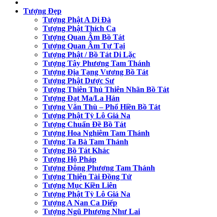
Tượng Đẹp
Tượng Phật A Di Đà
Tượng Phật Thích Ca
Tượng Quan Âm Bồ Tát
Tượng Quan Âm Tự Tại
Tượng Phật / Bồ Tát Di Lặc
Tượng Tây Phương Tam Thánh
Tượng Địa Tạng Vương Bồ Tát
Tượng Phật Dược Sư
Tượng Thiên Thủ Thiên Nhãn Bồ Tát
Tượng Đạt Ma/La Hán
Tượng Văn Thù – Phổ Hiền Bồ Tát
Tượng Phật Tỳ Lô Giá Na
Tượng Chuẩn Đề Bồ Tát
Tượng Hoa Nghiêm Tam Thánh
Tượng Ta Bà Tam Thánh
Tượng Bồ Tát Khác
Tượng Hộ Pháp
Tượng Đông Phương Tam Thánh
Tượng Thiện Tài Đồng Tử
Tượng Mục Kiền Liên
Tượng Phật Tỳ Lô Giá Na
Tượng A Nan Ca Diếp
Tượng Ngũ Phương Như Lai