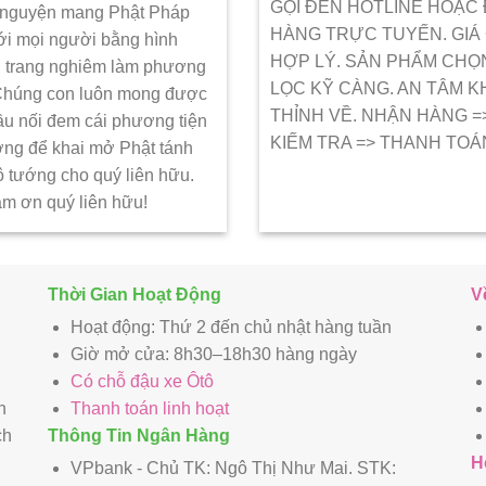
GỌI ĐẾN HOTLINE HOẶC
 nguyện mang Phật Pháp
HÀNG TRỰC TUYẾN. GIÁ
ới mọi người bằng hình
HỢP LÝ. SẢN PHẨM CHỌ
 trang nghiêm làm phương
LỌC KỸ CÀNG. AN TÂM K
 Chúng con luôn mong được
THỈNH VỀ. NHẬN HÀNG =
ầu nối đem cái phương tiện
KIẾM TRA => THANH TOÁ
ớng để khai mở Phật tánh
ô tướng cho quý liên hữu.
ảm ơn quý liên hữu!
Thời Gian Hoạt Động
V
Hoạt động: Thứ 2 đến chủ nhật hàng tuần
Giờ mở cửa: 8h30–18h30 hàng ngày
Có chỗ đậu xe Ôtô
n
Thanh toán linh hoạt
ch
Thông Tin Ngân Hàng
H
VPbank - Chủ TK: Ngô Thị Như Mai. STK: