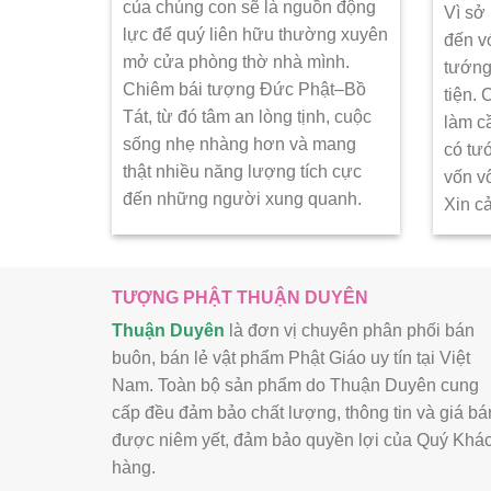
của chúng con sẽ là nguồn động
Vì sở
lực để quý liên hữu thường xuyên
đến v
mở cửa phòng thờ nhà mình.
tướng
Chiêm bái tượng Đức Phật–Bồ
tiện.
Tát, từ đó tâm an lòng tịnh, cuộc
làm c
sống nhẹ nhàng hơn và mang
có tư
thật nhiều năng lượng tích cực
vốn v
đến những người xung quanh.
Xin c
TƯỢNG PHẬT THUẬN DUYÊN
Thuận Duyên
là đơn vị chuyên phân phối bán
buôn, bán lẻ vật phẩm Phật Giáo uy tín tại Việt
Nam. Toàn bộ sản phẩm do Thuận Duyên cung
cấp đều đảm bảo chất lượng, thông tin và giá bá
được niêm yết, đảm bảo quyền lợi của Quý Khá
hàng.