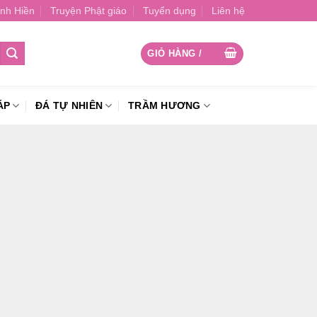
nh Hiền
Truyện Phật giáo
Tuyển dụng
Liên hệ
GIỎ HÀNG /
0
₫
ÁP
ĐÁ TỰ NHIÊN
TRẦM HƯƠNG