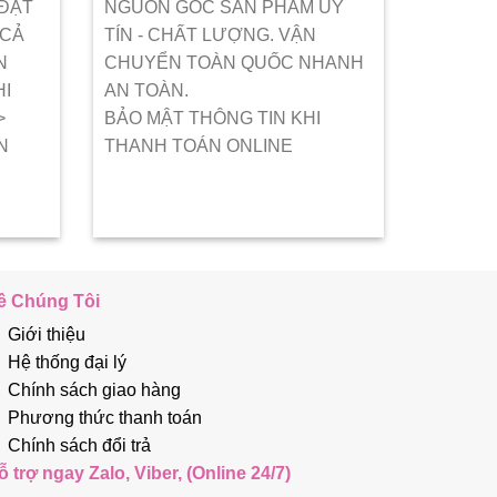
 ĐẶT
NGUỒN GỐC SẢN PHẨM UY
 CẢ
TÍN - CHẤT LƯỢNG. VẬN
N
CHUYỂN TOÀN QUỐC NHANH
HI
AN TOÀN.
>
BẢO MẬT THÔNG TIN KHI
N
THANH TOÁN ONLINE
ề Chúng Tôi
Giới thiệu
Hệ thống đại lý
Chính sách giao hàng
Phương thức thanh toán
Chính sách đổi trả
ỗ trợ ngay Zalo, Viber, (Online 24/7)