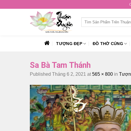
Skip
to
content
Tìm
kiếm:
TƯỢNG ĐẸP
ĐỒ THỜ CÚNG
Sa Bà Tam Thánh
Published
Tháng 6 2, 2021
at
565 × 800
in
Tượng