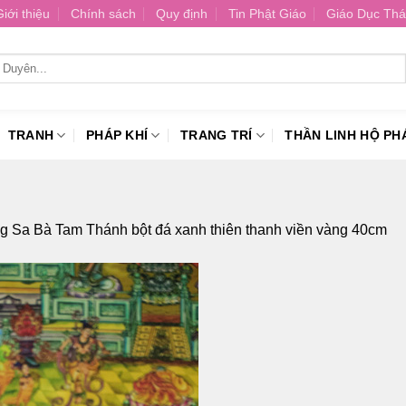
Giới thiệu
Chính sách
Quy định
Tin Phật Giáo
Giáo Dục Thá
TRANH
PHÁP KHÍ
TRANG TRÍ
THẦN LINH HỘ PH
 Sa Bà Tam Thánh bột đá xanh thiên thanh viền vàng 40cm