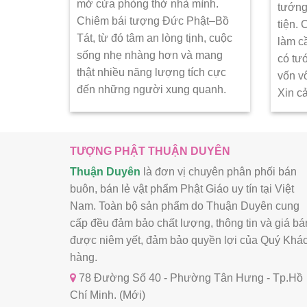
mở cửa phòng thờ nhà mình.
tướng
Chiêm bái tượng Đức Phật–Bồ
tiện.
Tát, từ đó tâm an lòng tịnh, cuộc
làm c
sống nhẹ nhàng hơn và mang
có tư
thật nhiều năng lượng tích cực
vốn v
đến những người xung quanh.
Xin c
TƯỢNG PHẬT THUẬN DUYÊN
Thuận Duyên
là đơn vị chuyên phân phối bán
buôn, bán lẻ vật phẩm Phật Giáo uy tín tại Việt
Nam. Toàn bộ sản phẩm do Thuận Duyên cung
cấp đều đảm bảo chất lượng, thông tin và giá bá
được niêm yết, đảm bảo quyền lợi của Quý Khá
hàng.
78 Đường Số 40 - Phường Tân Hưng - Tp.Hồ
Chí Minh. (Mới)