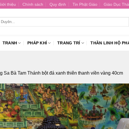
Giới thiệu
Chính sách
Quy định
Tin Phật Giáo
Giáo Dục Thá
TRANH
PHÁP KHÍ
TRANG TRÍ
THẦN LINH HỘ PH
 Sa Bà Tam Thánh bột đá xanh thiên thanh viền vàng 40cm