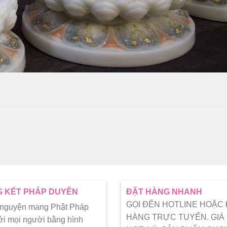
 KẾT PHÁP DUYÊN
ĐẶT HÀNG NHANH
GỌI ĐẾN HOTLINE HOẶC
 nguyện mang Phật Pháp
HÀNG TRỰC TUYẾN. GIÁ
ới mọi người bằng hình