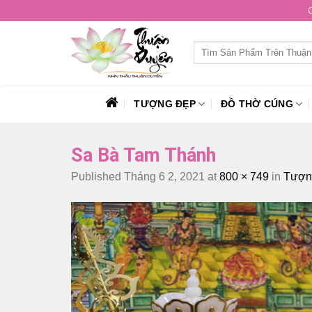
Skip
to
content
Tìm
kiếm:
TƯỢNG ĐẸP
ĐỒ THỜ CÚNG
Sa Bà Tam Thánh
Published
Tháng 6 2, 2021
at
800 × 749
in
Tượng