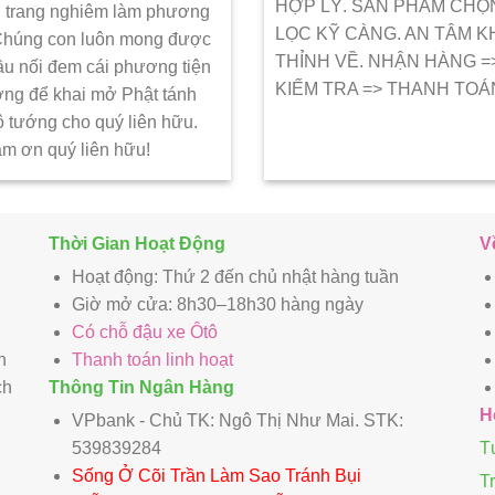
HỢP LÝ. SẢN PHẨM CHỌ
 trang nghiêm làm phương
LỌC KỸ CÀNG. AN TÂM K
 Chúng con luôn mong được
THỈNH VỀ. NHẬN HÀNG =
ầu nối đem cái phương tiện
KIẾM TRA => THANH TOÁ
ớng để khai mở Phật tánh
ô tướng cho quý liên hữu.
ảm ơn quý liên hữu!
Thời Gian Hoạt Động
V
Hoạt động: Thứ 2 đến chủ nhật hàng tuần
Giờ mở cửa: 8h30–18h30 hàng ngày
Có chỗ đậu xe Ôtô
n
Thanh toán linh hoạt
ch
Thông Tin Ngân Hàng
H
VPbank - Chủ TK: Ngô Thị Như Mai. STK:
539839284
T
Sống Ở Cõi Trần Làm Sao Tránh Bụi
T