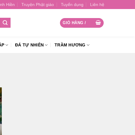
nh Hiền
Truyện Phật giáo
Tuyển dụng
Liên hệ
GIỎ HÀNG /
0
₫
ÁP
ĐÁ TỰ NHIÊN
TRẦM HƯƠNG