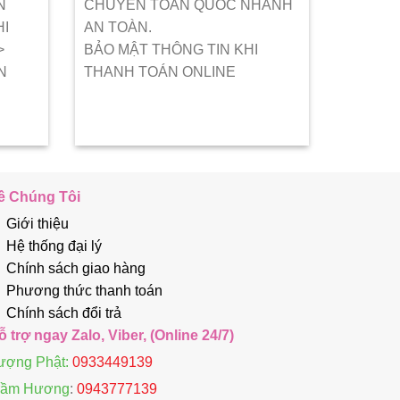
N
CHUYỂN TOÀN QUỐC NHANH
HI
AN TOÀN.
>
BẢO MẬT THÔNG TIN KHI
N
THANH TOÁN ONLINE
ề Chúng Tôi
Giới thiệu
Hệ thống đại lý
Chính sách giao hàng
Phương thức thanh toán
Chính sách đổi trả
ỗ trợ ngay Zalo, Viber, (Online 24/7)
ượng Phật:
0933449139
rầm Hương
:
0943777139