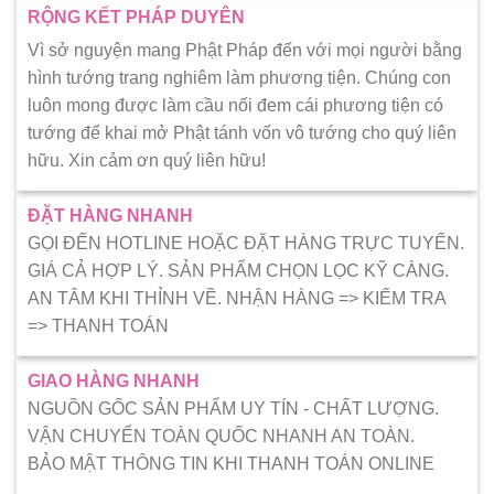
RỘNG KẾT PHÁP DUYÊN
Vì sở nguyện mang Phật Pháp đến với mọi người bằng
hình tướng trang nghiêm làm phương tiện. Chúng con
luôn mong được làm cầu nối đem cái phương tiện có
tướng để khai mở Phật tánh vốn vô tướng cho quý liên
hữu. Xin cảm ơn quý liên hữu!
ĐẶT HÀNG NHANH
GỌI ĐẾN HOTLINE HOẶC ĐẶT HÀNG TRỰC TUYẾN.
GIÁ CẢ HỢP LÝ. SẢN PHẨM CHỌN LỌC KỸ CÀNG.
AN TÂM KHI THỈNH VỀ. NHẬN HÀNG => KIẾM TRA
=> THANH TOÁN
GIAO HÀNG NHANH
NGUỒN GỐC SẢN PHẨM UY TÍN - CHẤT LƯỢNG.
VẬN CHUYỂN TOÀN QUỐC NHANH AN TOÀN.
BẢO MẬT THÔNG TIN KHI THANH TOÁN ONLINE