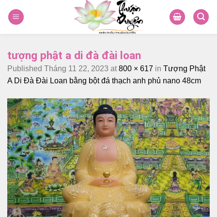
Skip
to
content
tượng phật a di đà đài loan
Published
Tháng 11 22, 2023
at
800 × 617
in
Tượng Phật
A Di Đà Đài Loan bằng bột đá thạch anh phủ nano 48cm