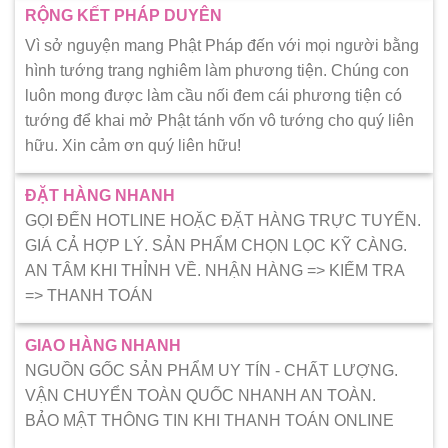
RỘNG KẾT PHÁP DUYÊN
Vì sở nguyện mang Phật Pháp đến với mọi người bằng
hình tướng trang nghiêm làm phương tiện. Chúng con
luôn mong được làm cầu nối đem cái phương tiện có
tướng để khai mở Phật tánh vốn vô tướng cho quý liên
hữu. Xin cảm ơn quý liên hữu!
ĐẶT HÀNG NHANH
GỌI ĐẾN HOTLINE HOẶC ĐẶT HÀNG TRỰC TUYẾN.
GIÁ CẢ HỢP LÝ. SẢN PHẨM CHỌN LỌC KỸ CÀNG.
AN TÂM KHI THỈNH VỀ. NHẬN HÀNG => KIẾM TRA
=> THANH TOÁN
GIAO HÀNG NHANH
NGUỒN GỐC SẢN PHẨM UY TÍN - CHẤT LƯỢNG.
VẬN CHUYỂN TOÀN QUỐC NHANH AN TOÀN.
BẢO MẬT THÔNG TIN KHI THANH TOÁN ONLINE