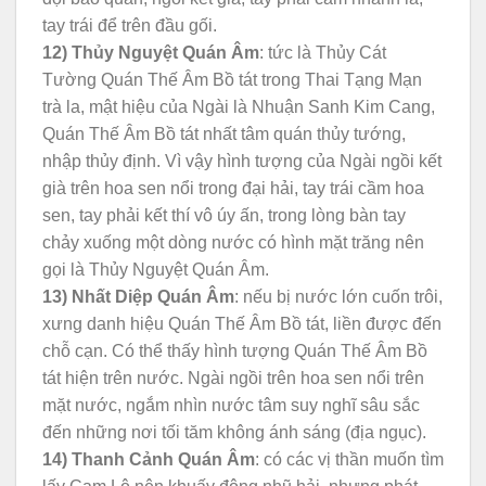
tay trái để trên đầu gối.
12) Thủy Nguyệt Quán Âm
: tức là Thủy Cát
Tường Quán Thế Âm Bồ tát trong Thai Tạng Mạn
trà la, mật hiệu của Ngài là Nhuận Sanh Kim Cang,
Quán Thế Âm Bồ tát nhất tâm quán thủy tướng,
nhập thủy định. Vì vậy hình tượng của Ngài ngồi kết
già trên hoa sen nổi trong đại hải, tay trái cầm hoa
sen, tay phải kết thí vô úy ấn, trong lòng bàn tay
chảy xuống một dòng nước có hình mặt trăng nên
gọi là Thủy Nguyệt Quán Âm.
13) Nhất Diệp Quán Âm
: nếu bị nước lớn cuốn trôi,
xưng danh hiệu Quán Thế Âm Bồ tát, liền được đến
chỗ cạn. Có thể thấy hình tượng Quán Thế Âm Bồ
tát hiện trên nước. Ngài ngồi trên hoa sen nổi trên
mặt nước, ngắm nhìn nước tâm suy nghĩ sâu sắc
đến những nơi tối tăm không ánh sáng (địa ngục).
14) Thanh Cảnh Quán Âm
: có các vị thần muốn tìm