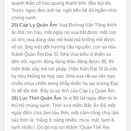
quanh thân có hào quang thanh tịnh, đầu búi tóc.
Trước ngực đeo anh lạc ngồi trên bệ đá ngắm nhìn
chúng sanh.
25) Cáp Lỵ Quán Âm
: Vua Đường Văn Tông thích
ăn thịt con hàu, một ngày nọ vua bắt được một con
sò lớn, vua dùng dao mổ hoài mà không mở được
vỏ sò, ông mới đốt hương cầu nguyện, con sò hóa
thành Quán Âm Đại Sĩ. Nhà Vua triệu vị thiền sư
đến nói: người đáng dùng thân đặng được độ, thì
hiện thân này mà nói pháp. Hiện thân Đại Sĩ là việc
hy hữu không tin hay sao. Nhà vua rất vui liền ban
chiếu chùa chiền trong khắp thiên hạ tạo tượng Đại
Sĩ để tôn thờ. Đây là sự tích của Cáp Lỵ Quán Âm.
26) Lục Thời Quán Âm
: là vị Bồ tát ngày đêm từ bi
thủ hộ chúng sanh. Thời xưa miền Bắc Ấn Độ một
ngày đêm chia làm sáu thời, một năm cũng chia làm
sáu thời là: “nắng ít, nắng nhiều, mưa, mát, lạnh ít,
lạnh nhiều”; Do đó mà nói thành “Quán Thế Âm