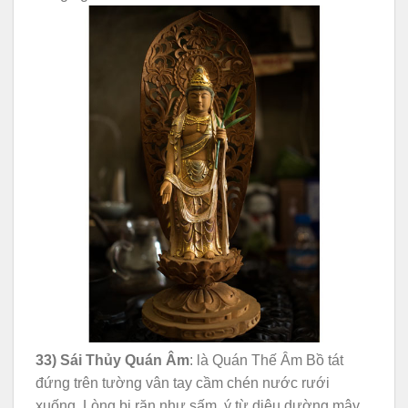
33) Sái Thủy Quán Âm
: là Quán Thế Âm Bồ tát
đứng trên tường vân tay cầm chén nước rưới
xuống. Lòng bi răn như sấm, ý từ diệu dường mây,