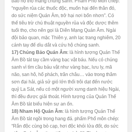
bảo hộ thọ mạng chúng sanh. Phẩm Phổ Môn chép:
“nguyền rủa các thuốc độc, muốn hại đến thân đó,
do sức niệm Quán Âm, trở hại nơi bổn nhơn”. Có
thể tiêu trừ chú thuật nguyền rủa và độc dược thêm
tuổi thọ, cho nên gọi là Diên Mạng Quán Âm. Ngài
đội bảo quan, mặc Thiên y, anh lạc trang nghiêm, 20
cánh tay để dìu dắt và cứu hộ chúng sanh.
17) Chúng Bảo Quán Âm
: là hình tượng Quán Thế
Âm Bồ tát tay cầm vàng bạc vật báu. Nếu có chúng
sanh vì tìm cầu báu vật như vàng bạc, lưu ly, mã
não, san hô, hổ phách, trân châu… vào trong thâm
sơn đại hải, giả sử gió lớn thổi trôi dạt đến nước
quỷ La Sát, nếu có một người xưng danh hiệu Ngài,
thì đều được giải thoát. Hình tượng của Quán Thế
Âm Bồ tát biểu hiện sự an ổn.
18) Nham Hộ Quán Âm
: là hình tượng Quán Thế
Âm Bồ tát ngồi trong hang đá. phẩm Phổ môn chép:
“Rắn độc cùng bò cạp, hơi độc khói lửa đốt, do sức