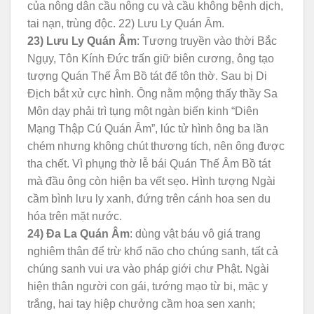
của nông dân cầu nông cụ và cầu không bệnh dịch,
tai nạn, trùng độc. 22) Lưu Ly Quán Âm.
23) Lưu Ly Quán Âm
: Tương truyền vào thời Bắc
Ngụy, Tôn Kính Đức trấn giữ biên cương, ông tạo
tượng Quán Thế Âm Bồ tát để tôn thờ. Sau bị Di
Địch bắt xử cực hình. Ông nằm mộng thấy thầy Sa
Môn dạy phải trì tụng một ngàn biến kinh “Diên
Mạng Thập Cú Quán Âm”, lúc tử hình ông ba lần
chém nhưng không chút thương tích, nên ông được
tha chết. Vì phụng thờ lễ bái Quán Thế Âm Bồ tát
mà đầu ông còn hiện ba vết sẹo. Hình tượng Ngài
cầm bình lưu ly xanh, đứng trên cánh hoa sen du
hóa trên mặt nước.
24) Đa La Quán Âm
: dùng vật báu vô giá trang
nghiêm thân để trừ khổ não cho chúng sanh, tất cả
chúng sanh vui ưa vào pháp giới chư Phật. Ngài
hiện thân người con gái, tướng mạo từ bi, mặc y
trắng, hai tay hiệp chưởng cầm hoa sen xanh;