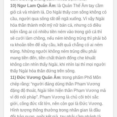
10) Ngư Lam Quán Âm
: là Quán Thế Âm tay cầm
giỏ cá và nhánh lá. Do Ngài thấy con sông không có
cầu, người qua sông rất dễ ngã xuống. Vì vậy Ngài
hóa thân thành một mỹ nữ bán cá, nhưng có điều
kiện rằng ai có nhiều tiền ném vào trong giỏ cá thì
sẽ cưới làm chồng, nếu ném không trúng thì phải bỏ
ra khoản tiền để xây cầu, kết quả chẳng có ai ném
trúng. Những người không ném trúng đều phải
mang tiền đến, tiền chất thành đống che khuất
không còn nhìn thấy Ngài, khi nhìn lại thì mọi người
thấy Ngài hóa thân đứng trên sông.
11) Đức Vương Quán Âm
: trong phẩm Phổ Môn
chép rằng: “người đáng dùng thân Phạm Vương
đặng độ thoát, Ngài liền hiện thân Phạm Vương mà
vì đó nói pháp”. Phạm Vương là chủ cõi trời sắc
giới, công đức rất lớn, nên còn gọi là Đức Vương.
Hình tượng thông thường trong nhân gian là đầu
đội bảo quan, ngồi kết già, tay phải cầm nhánh lá,