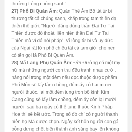
thường trông chúng sanh”.
27) Phổ Bi Quán Âm
: Quán Thế Âm Bồ tát từ bi
thương tất cả chúng sanh, khắp trong tam thiên đại
thiên thế giới. “Người đáng dùng thân Đại Tự Tại
Thiên được độ thoát, liền hiện thân Đại Tự Tại
Thiên mà vì đó nói pháp”. Vì lòng từ bi và uy đức
của Ngài rất lớn phổ chiếu tất cả tam giới cho nên
có tên gọi là Phổ Bi Quán Âm.
28) Mã Lang Phụ Quán Âm
: Đời Đường có một mỹ
nữ mà những người con trai đều tranh nhau cưới,
nàng nói trong một đêm nếu đọc thuộc được phẩm
Phổ Môn sẽ lấy làm chồng, đêm ấy có hai mươi
người thuộc, lại một đêm tụng trọn bộ kinh Kim
Cang cũng sẽ lấy làm chồng, đêm ấy còn lại mười
người, sau ba ngày có thể tụng thuộc Kinh Pháp
Hoa thì sẽ kết ước. Trong số đó chỉ có người thanh
niên họ Mã được chọn. Ngày kết hôn người con gái
bỗng dưng chết biến thành ánh sáng bay lên không