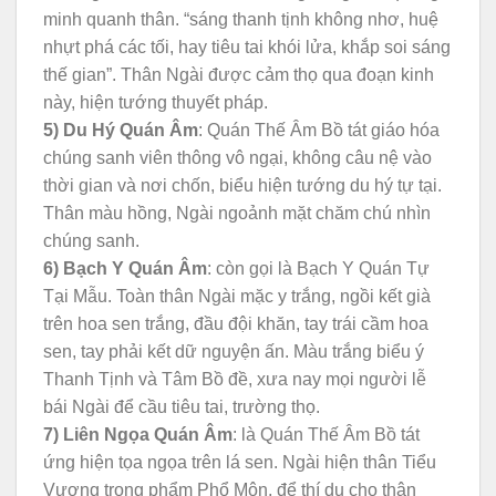
minh quanh thân. “sáng thanh tịnh không nhơ, huệ
nhựt phá các tối, hay tiêu tai khói lửa, khắp soi sáng
thế gian”. Thân Ngài được cảm thọ qua đoạn kinh
này, hiện tướng thuyết pháp.
5) Du Hý Quán Âm
: Quán Thế Âm Bồ tát giáo hóa
chúng sanh viên thông vô ngại, không câu nệ vào
thời gian và nơi chốn, biểu hiện tướng du hý tự tại.
Thân màu hồng, Ngài ngoảnh mặt chăm chú nhìn
chúng sanh.
6) Bạch Y Quán Âm
: còn gọi là Bạch Y Quán Tự
Tại Mẫu. Toàn thân Ngài mặc y trắng, ngồi kết già
trên hoa sen trắng, đầu đội khăn, tay trái cầm hoa
sen, tay phải kết dữ nguyện ấn. Màu trắng biểu ý
Thanh Tịnh và Tâm Bồ đề, xưa nay mọi người lễ
bái Ngài để cầu tiêu tai, trường thọ.
7) Liên Ngọa Quán Âm
: là Quán Thế Âm Bồ tát
ứng hiện tọa ngọa trên lá sen. Ngài hiện thân Tiểu
Vương trong phẩm Phổ Môn, để thí dụ cho thân