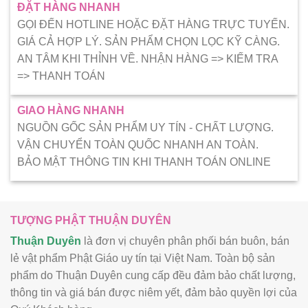
ĐẶT HÀNG NHANH
GỌI ĐẾN HOTLINE HOẶC ĐẶT HÀNG TRỰC TUYẾN.
GIÁ CẢ HỢP LÝ. SẢN PHẨM CHỌN LỌC KỸ CÀNG.
AN TÂM KHI THỈNH VỀ. NHẬN HÀNG => KIẾM TRA
=> THANH TOÁN
GIAO HÀNG NHANH
NGUỒN GỐC SẢN PHẨM UY TÍN - CHẤT LƯỢNG.
VẬN CHUYỂN TOÀN QUỐC NHANH AN TOÀN.
BẢO MẬT THÔNG TIN KHI THANH TOÁN ONLINE
TƯỢNG PHẬT THUẬN DUYÊN
Thuận Duyên
là đơn vị chuyên phân phối bán buôn, bán
lẻ vật phẩm Phật Giáo uy tín tại Việt Nam. Toàn bộ sản
phẩm do Thuận Duyên cung cấp đều đảm bảo chất lượng,
thông tin và giá bán được niêm yết, đảm bảo quyền lợi của