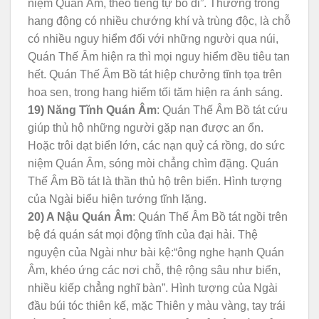
niệm Quán Âm, theo tiếng tự bỏ đi”. Thường trong
hang động có nhiều chướng khí và trùng độc, là chỗ
có nhiều nguy hiểm đối với những người qua núi,
Quán Thế Âm hiện ra thì mọi nguy hiểm đều tiêu tan
hết. Quán Thế Âm Bồ tát hiệp chưởng tĩnh tọa trên
hoa sen, trong hang hiểm tối tăm hiện ra ánh sáng.
19) Năng Tĩnh Quán Âm
: Quán Thế Âm Bồ tát cứu
giúp thủ hộ những người gặp nạn được an ổn.
Hoặc trôi dạt biển lớn, các nạn quỷ cá rồng, do sức
niệm Quán Âm, sóng mòi chẳng chìm đặng. Quán
Thế Âm Bồ tát là thần thủ hộ trên biển. Hình tượng
của Ngài biểu hiện tướng tĩnh lặng.
20) A Nậu Quán Âm
: Quán Thế Âm Bồ tát ngồi trên
bệ đá quán sát mọi động tĩnh của đại hải. Thệ
nguyện của Ngài như bài kệ:“ông nghe hạnh Quán
Âm, khéo ứng các nơi chỗ, thệ rộng sâu như biển,
nhiều kiếp chẳng nghĩ bàn”. Hình tượng của Ngài
đầu búi tóc thiên kế, mặc Thiên y màu vàng, tay trái