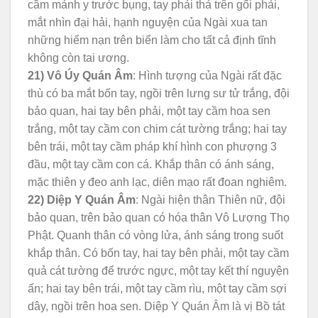
cầm mảnh y trước bụng, tay phải thả trên gối phải,
mắt nhìn đại hải, hạnh nguyện của Ngài xua tan
những hiểm nạn trên biển làm cho tất cả định tĩnh
không còn tai ương.
21) Vô Úy Quán Âm
: Hình tượng của Ngài rất đặc
thù có ba mắt bốn tay, ngồi trên lưng sư tử trắng, đội
bảo quan, hai tay bên phải, một tay cầm hoa sen
trắng, một tay cầm con chim cát tường trắng; hai tay
bên trái, một tay cầm pháp khí hình con phượng 3
đầu, một tay cầm con cá. Khắp thân có ánh sáng,
mặc thiên y đeo anh lạc, diên mạo rất đoan nghiêm.
22) Diệp Y Quán Âm
: Ngài hiện thân Thiên nữ, đội
bảo quan, trên bảo quan có hóa thân Vô Lượng Thọ
Phật. Quanh thân có vòng lửa, ánh sáng trong suốt
khắp thân. Có bốn tay, hai tay bên phải, một tay cầm
quả cát tường để trước ngực, một tay kết thí nguyện
ấn; hai tay bên trái, một tay cầm rìu, một tay cầm sợi
dây, ngồi trên hoa sen. Diệp Y Quán Âm là vị Bồ tát