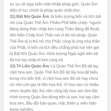
sự sự vô ngại biến mãn khắp pháp giới. Quán Âm
diệu trí lực chính là pháp quán nhất như.
31) Bất Nhị Quán Âm
: là biểu tượng bổn và tích bất
nhị của Quán Thế Âm. Phẩm Phổ Môn chép: “người
đáng dùng thân chấp kim cang Thần đặng độ thoát,
liền hiện Chấp Kim Thần mà vì đó nói pháp. Quán
Thế Âm là vị thủ hộ cho Phật, cũng là ứng hóa thân
của Phật, vì bổn và tích đều chẳng phải hai nên gọi
là Bất Nhị Quán Âm. Hình tượng Ngài ngồi trên bệ
đá hai tay chấp trì kim cang xử.
32) Trì Liên Quán Âm
: Là Quán Thế Âm Bồ tát tay
cầm hoa sen. Quán Thế Âm Bồ tát lấy hoa để biểu
trưng cho bổn thệ, vì cầm hoa sen đã nở hay chưa
nở nên còn gọi là liên hoa thủ. Vì hoa sen có nhiều
nhơn duyên đặc thù nên cũng lấy hoa sen làm đài.
Hình tượng Quán Âm đứng trên lá sen, hai tay cầm
hoa sen, đầu đội bảo quan, mặc thiên y, viên mãn
trang nghiêm.