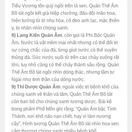
Tiểu Vương tôn quý ngồi trên lá sen. Quán Thế Âm
Bồ tát ngồi kết già hiệp chưởng, đầu đội mão hoa,
hiện tướng từ bi nhu hòa, cổ đeo anh lạc, mặc thiên
y, bi nhãn nhìn chúng sanh.
8) Lang Kiến Quán Âm
: còn gọi là Phi Bộc Quán
Âm. Nước là vật mềm mại nhất nhưng có thể đối trị
sự cứng chắc của đá, từng giọt nước có thể xuyên
thủng đá. Sức nước suối từ trên cao chảy xuống rất
lớn, tuy nhỏ cũng có thể chảy thành sâu rộng. Quán
Thế Âm Bồ tát ngồi nhìn dòng thác, nhưng tâm tư
Ngài như tinh thần của dòng nước.
9) Thí Dược Quán Âm
: ngoài việc trị bệnh khổ của
chúng sanh về thân và tâm, Quán Thế Âm Bồ tát
còn ban bố cho chúng sanh lương dược. Bài kệ
trong phẩm Phổ Môn ghi rằng: “Quán Âm bậc Tịnh
Thánh, nơi khổ não nạn chết, hay vì làm nương
cậy”. Hình tượng Quán Thế Âm Bồ tát nhìn hoa sen
cảm thương chúng sanh nhiều bệnh khổ.