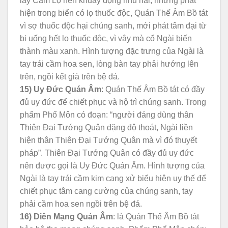
lấy Cam Lộ nên khuấy động nhũ hải, nhưng phát
hiện trong biển có lọ thuốc độc, Quán Thế Âm Bồ tát
vì sợ thuốc độc hại chúng sanh, mới phát tâm đại từ
bi uống hết lọ thuốc độc, vì vậy mà cổ Ngài biến
thành màu xanh. Hình tượng đặc trưng của Ngài là
tay trái cầm hoa sen, lòng bàn tay phải hướng lên
trên, ngồi kết già trên bệ đá.
15) Uy Đức Quán Âm
: Quán Thế Âm Bồ tát có đầy
đủ uy đức để chiết phục và hộ trì chúng sanh. Trong
phẩm Phổ Môn có đoạn: “người đáng dùng thân
Thiên Đại Tướng Quân đặng độ thoát, Ngài liền
hiện thân Thiên Đại Tướng Quân mà vì đó thuyết
pháp”. Thiên Đại Tướng Quân có đầy đủ uy đức
nên được gọi là Uy Đức Quán Âm. Hình tượng của
Ngài là tay trái cầm kim cang xử biểu hiện uy thế để
chiết phục tâm cang cường của chúng sanh, tay
phải cầm hoa sen ngồi trên bệ đá.
16) Diên Mạng Quán Âm
: là Quán Thế Âm Bồ tát