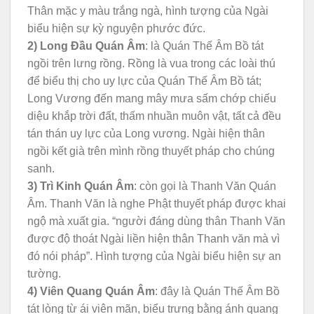
Thân mặc y màu trắng ngà, hình tượng của Ngài
biểu hiện sự kỳ nguyện phước đức.
2) Long Đầu Quán Âm
: là Quán Thế Âm Bồ tát
ngồi trên lưng rồng. Rồng là vua trong các loài thú
để biểu thị cho uy lực của Quán Thế Âm Bồ tát;
Long Vương đến mang mây mưa sấm chớp chiếu
diệu khắp trời đất, thấm nhuần muôn vật, tất cả đều
tán thán uy lực của Long vương. Ngài hiện thân
ngồi kết già trên mình rồng thuyết pháp cho chúng
sanh.
3) Trì Kinh Quán Âm
: còn gọi là Thanh Văn Quán
Âm. Thanh Văn là nghe Phật thuyết pháp được khai
ngộ mà xuất gia. “người đáng dùng thân Thanh Văn
được độ thoát Ngài liền hiện thân Thanh văn mà vì
đó nói pháp”. Hình tượng của Ngài biểu hiện sự an
tường.
4) Viên Quang Quán Âm
: đây là Quán Thế Âm Bồ
tát lòng từ ái viên mãn, biểu trưng bằng ánh quang