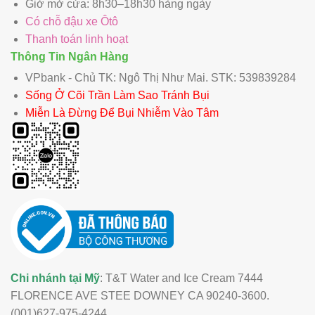
Giờ mở cửa: 8h30–18h30 hàng ngày
Có chỗ đậu xe Ôtô
Thanh toán linh hoạt
Thông Tin Ngân Hàng
VPbank - Chủ TK: Ngô Thị Như Mai. STK: 539839284
Sống Ở Cõi Trần Làm Sao Tránh Bụi
Miễn Là Đừng Để Bụi Nhiễm Vào Tâm
Chi nhánh tại Mỹ
: T&T Water and Ice Cream 7444
FLORENCE AVE STEE DOWNEY CA 90240-3600.
(001)627-975-4244.