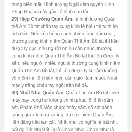
trung biến mất. Hình tượng Ngài cầm quyển Kinh
Pháp Hoa và cây gậy có hình đầu lâu.
29) Hiệp Chưởng Quán Âm
: là hình tượng Quán
thế Âm Bồ tát chắp tay cung kính lễ biểu thị tu thiện
tích đức. Nếu có chúng sanh nhiều lòng dâm dục,
thường cung kính niệm Quán Thế Âm Bồ tát thì liền
được ly dục, nếu người nhiều sân nhuế, thường
cung kính niệm Quán Thế Âm Bồ tát thì liền được ly
sân, nếu người nhiều ngu si thường cung kính niệm
Quán Thế Âm Bồ tát, thì liền được ly si.Tâm không
vô niệm thì liền hiển hiện cảnh giới tam muội. Ngài
mặc y trắng chấp tay ngồi trên bệ đá.
30) Nhất Như Quán Âm
: Quán Thế Âm Bồ tát cưỡi
mây bay trong hư không chinh phục lôi điện sấm
sét. Phẩm Phổ Môn chép: “mây sấm nổ sét đánh,
tuông giá xối mưa xuống, do sức niệm Quán Âm,
liền đặng tiêu tan cả”. Nhất như có nghĩa là bất nhị,
bất dị; Bất Nhị Bất Dị là Chơn Như. Chơn Như là