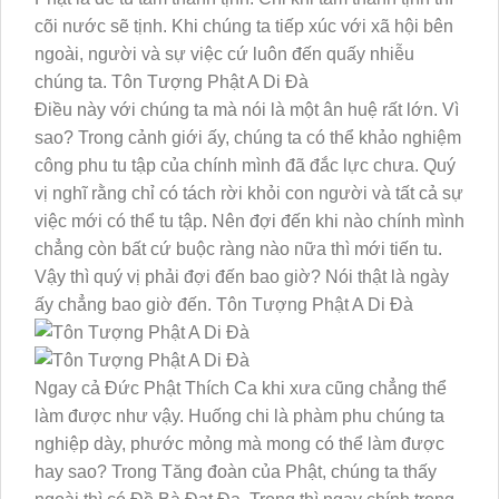
cõi nước sẽ tịnh. Khi chúng ta tiếp xúc với xã hội bên
ngoài, người và sự việc cứ luôn đến quấy nhiễu
chúng ta. Tôn Tượng Phật A Di Đà
Điều này với chúng ta mà nói là một ân huệ rất lớn. Vì
sao? Trong cảnh giới ấy, chúng ta có thể khảo nghiệm
công phu tu tập của chính mình đã đắc lực chưa. Quý
vị nghĩ rằng chỉ có tách rời khỏi con người và tất cả sự
việc mới có thể tu tập. Nên đợi đến khi nào chính mình
chẳng còn bất cứ buộc ràng nào nữa thì mới tiến tu.
Vậy thì quý vị phải đợi đến bao giờ? Nói thật là ngày
ấy chẳng bao giờ đến. Tôn Tượng Phật A Di Đà
Ngay cả Đức Phật Thích Ca khi xưa cũng chẳng thể
làm được như vậy. Huống chi là phàm phu chúng ta
nghiệp dày, phước mỏng mà mong có thể làm được
hay sao? Trong Tăng đoàn của Phật, chúng ta thấy