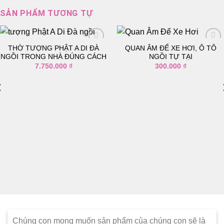
SẢN PHẨM TƯƠNG TỰ
THỜ TƯỢNG PHẬT A DI ĐÀ
QUAN ÂM ĐỂ XE HƠI, Ô TÔ
NGỒI TRONG NHÀ ĐÚNG CÁCH
NGỒI TỰ TẠI
7.750.000
₫
300.000
₫
Thêm
Thêm
vào
vào
danh
danh
sách
sách
yêu
yêu
thích
thích
Chúng con mong muốn sản phẩm của chúng con sẽ là