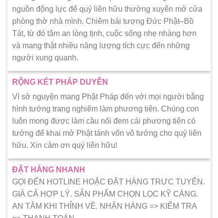
nguồn động lực để quý liên hữu thường xuyên mở cửa
phòng thờ nhà mình. Chiêm bái tượng Đức Phật–Bồ
Tát, từ đó tâm an lòng tịnh, cuộc sống nhẹ nhàng hơn
và mang thật nhiều năng lượng tích cực đến những
người xung quanh.
RỘNG KẾT PHÁP DUYÊN
Vì sở nguyện mang Phật Pháp đến với mọi người bằng
hình tướng trang nghiêm làm phương tiện. Chúng con
luôn mong được làm cầu nối đem cái phương tiện có
tướng để khai mở Phật tánh vốn vô tướng cho quý liên
hữu. Xin cảm ơn quý liên hữu!
ĐẶT HÀNG NHANH
GỌI ĐẾN HOTLINE HOẶC ĐẶT HÀNG TRỰC TUYẾN.
GIÁ CẢ HỢP LÝ. SẢN PHẨM CHỌN LỌC KỸ CÀNG.
AN TÂM KHI THỈNH VỀ. NHẬN HÀNG => KIẾM TRA