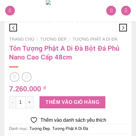
Skip
to
content
TRANG CHỦ
/
TƯỢNG ĐẸP
/
TƯỢNG PHẬT A DI ĐÀ
Tôn Tượng Phật A Di Đà Bột Đá Phủ
Nano Cao Cấp 48cm
7.260.000
₫
Tôn Tượng Phật A Di Đà Bột Đá Phủ Nano Cao Cấp 48cm số 
THÊM VÀO GIỎ HÀNG
Thêm vào danh sách yêu thích
Danh mục:
Tượng Đẹp
,
Tượng Phật A Di Đà