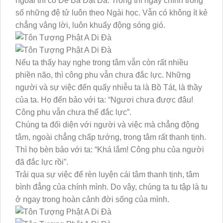
ngoài thì có Đề Bà Đạt Đa. Trong thì ngay chính trong
số những đệ tử luôn theo Ngài học. Vẫn có không ít kẻ
chẳng vâng lời, luôn khuấy động sóng gió.
Nếu ta thấy hay nghe trong tâm vẫn còn rất nhiều
phiền não, thì công phu vẫn chưa đắc lực. Những
người và sự việc đến quấy nhiễu ta là Bồ Tát, là thầy
của ta. Họ đến bảo với ta: “Ngươi chưa được đâu!
Công phu vẫn chưa thể đắc lực”.
Chúng ta đối diện với người và việc mà chẳng động
tâm, ngoài chẳng chấp tướng, trong tâm rất thanh tịnh.
Thì họ bèn bảo với ta: “Khá lắm! Công phu của người
đã đắc lực rồi”.
Trải qua sự việc để rèn luyện cái tâm thanh tịnh, tâm
bình đẳng của chính mình. Do vậy, chúng ta tu tập là tu
ở ngay trong hoàn cảnh đời sống của mình.