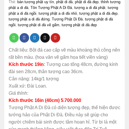
Thẻ:
bán tượng phật uy tín
,
phật di đà
,
phật di đà đẹp
,
thỉnh tượng
phật a di đà
,
Tôn Tượng Phật A Di Đà
,
tượng a di đà phật
,
tượng
phật a di đà ngồi
,
tượng phật a di đà nhỏ
,
tượng phật a di đà đẹp
,
tượng phật a di đà đứng
,
Tượng Phật Di Đà
,
tượng phật di đà
ngồi
,
tượng phật di đà vẽ gấm
,
tượng phật di đà đẹp
Chất liệu: Bột đá cao cấp vẽ màu khoáng thủ công nên
rất bền màu. (hoa văn vẽ gấm họa tiết viền vàng)
Kích thước 19in
:
Tượng cao tổng 48cm, đường kính
đài sen 28cm, thân tượng cao 36cm.
Cân nặng: 14kg/1 tượng
Xuất xứ: Đài Loan.
Giá thỉnh:
Kích thước 16in (40cm) 5.700.000
Tượng Phật A Di Đà có diện tượng đẹp, thể hiện được
tướng hảo của Phật Di Đà. Điều này sẽ giúp cho
người chiêm bái sinh được tâm hoan hỉ. Từ bi là một