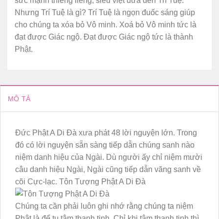
sức mạnh thiêng liêng, siêu việt đưa đến Trí Tuệ.
Nhưng Trí Tuệ là gì? Trí Tuệ là ngọn đuốc sáng giúp
cho chúng ta xóa bỏ Vô minh. Xoá bỏ Vô minh tức là
đạt được Giác ngộ. Đạt được Giác ngộ tức là thành
Phật.
MÔ TẢ
Đức Phật A Di Đà xưa phát 48 lời nguyện lớn. Trong
đó có lời nguyện sẵn sàng tiếp dẫn chúng sanh nào
niệm danh hiệu của Ngài. Dù người ấy chỉ niệm mười
câu danh hiệu Ngài, Ngài cũng tiếp dẫn vãng sanh về
cõi Cực-lạc. Tôn Tượng Phật A Di Đà
Chúng ta cần phải luôn ghi nhớ rằng chúng ta niệm
Phật là để tu tâm thanh tịnh. Chỉ khi tâm thanh tịnh thì