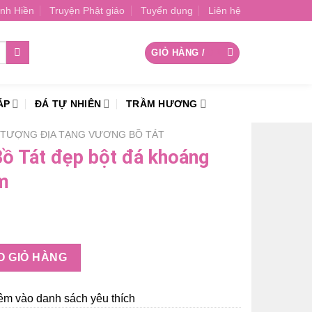
nh Hiền
Truyện Phật giáo
Tuyển dụng
Liên hệ
GIỎ HÀNG /
0
₫
ÁP
ĐÁ TỰ NHIÊN
TRẦM HƯƠNG
TƯỢNG ĐỊA TẠNG VƯƠNG BỒ TÁT
ồ Tát đẹp bột đá khoáng
m
t đá khoáng ngồi đài sen 50cm số lượng
O GIỎ HÀNG
êm vào danh sách yêu thích