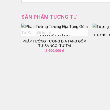
SẢN PHẨM TƯƠNG TỰ
TƯỢNG Đ
TẠM HẾT HÀNG
PHÁP TƯỚNG TƯỢNG ĐỊA TẠNG GỐM
TỬ SA NGỒI TỰ TẠI
Thêm
Thêm
vào
vào
2.500.000
₫
danh
danh
sách
sách
yêu
yêu
thích
thích
BẰNG GỖ
Ẹ