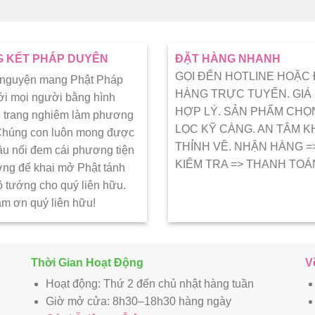
 KẾT PHÁP DUYÊN
ĐẶT HÀNG NHANH
GỌI ĐẾN HOTLINE HOẶC
 nguyện mang Phật Pháp
HÀNG TRỰC TUYẾN. GIÁ
ới mọi người bằng hình
HỢP LÝ. SẢN PHẨM CHỌ
 trang nghiêm làm phương
LỌC KỸ CÀNG. AN TÂM K
 Chúng con luôn mong được
THỈNH VỀ. NHẬN HÀNG =
ầu nối đem cái phương tiện
KIẾM TRA => THANH TOÁ
ớng để khai mở Phật tánh
ô tướng cho quý liên hữu.
ảm ơn quý liên hữu!
Thời Gian Hoạt Động
V
Hoạt động: Thứ 2 đến chủ nhật hàng tuần
Giờ mở cửa: 8h30–18h30 hàng ngày