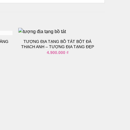
OÀNG
TƯỢNG ĐỊA TẠNG BỒ TÁT BỘT ĐÁ
THẠCH ANH – TƯỢNG ĐỊA TẠNG ĐẸP
4.900.000
₫
Thêm
Thêm
vào
vào
danh
danh
sách
sách
yêu
yêu
thích
thích