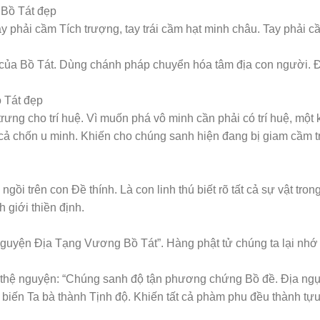
ay phải cầm Tích trượng, tay trái cầm hạt minh châu. Tay phải
i của Bồ Tát. Dùng chánh pháp chuyển hóa tâm địa con người. Đ
rưng cho trí huệ. Vì muốn phá vô minh cần phải có trí huệ, một k
ất cả chốn u minh. Khiến cho chúng sanh hiện đang bị giam cầm 
ồi trên con Đề thính. Là con linh thú biết rõ tất cả sự vật tron
 giới thiền định.
guyện Địa Tạng Vương Bồ Tát”. Hàng phật tử chúng ta lại nhớ 
thệ nguyện: “Chúng sanh độ tận phương chứng Bồ đề. Địa ngục 
 biến Ta bà thành Tịnh độ. Khiến tất cả phàm phu đều thành tự