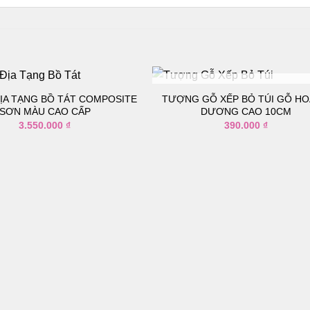
TẠM HẾT HÀNG
ỊA TẠNG BỒ TÁT COMPOSITE
TƯỢNG GỖ XẾP BỎ TÚI GỖ H
SƠN MÀU CAO CẤP
DƯƠNG CAO 10CM
3.550.000
₫
390.000
₫
Thêm
vào
danh
sách
yêu
thích