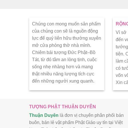
Chúng con mong muốn sản phẩm
RỘNG
của chúng con sẽ là nguồn động
Vì sở
lực để quý liên hữu thường xuyên
đến v
mở cửa phòng thờ nhà mình.
tướng
Chiêm bái tượng Đức Phật–Bồ
tiện.
Tát, từ đó tâm an lòng tịnh, cuộc
làm c
sống nhẹ nhàng hơn và mang
có tư
thật nhiều năng lượng tích cực
vốn v
đến những người xung quanh.
Xin c
TƯỢNG PHẬT THUẬN DUYÊN
Thuận Duyên
là đơn vị chuyên phân phối bán
buôn, bán lẻ vật phẩm Phật Giáo uy tín tại Việt