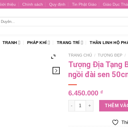
Giới thiệu
Chính sách
Quy định
Tin Phật Giáo
Giáo Dục Thá
TRANH
PHÁP KHÍ
TRANG TRÍ
THẦN LINH HỘ PH
TRANG CHỦ
/
TƯỢNG ĐẸP
/
Tượng Địa Tạng B
ngồi đài sen 50c
6.450.000
₫
Tượng Địa Tạng Bồ Tát đẹp bộ
THÊM VÀ
Th