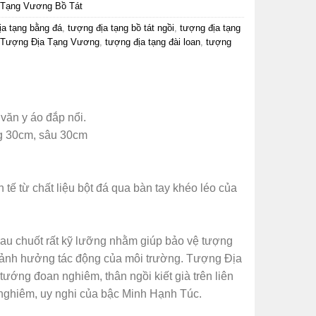
 Tạng Vương Bồ Tát
ịa tạng bằng đá
,
tượng địa tạng bồ tát ngồi
,
tượng địa tạng
Tượng Địa Tạng Vương
,
tượng địa tạng đài loan
,
tượng
văn y áo đắp nổi.
g 30cm, sâu 30cm
h tế từ chất liệu bột đá qua bàn tay khéo léo của
au chuốt rất kỹ lưỡng nhằm giúp bảo vệ tượng
ị ảnh hưởng tác động của môi trường. Tượng Địa
ướng đoan nghiêm, thân ngồi kiết già trên liên
g nghiêm, uy nghi của bậc Minh Hạnh Túc.