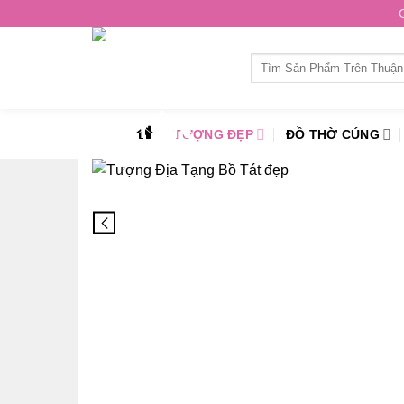
Skip
to
content
Tìm
kiếm:
TƯỢNG ĐẸP
ĐỒ THỜ CÚNG