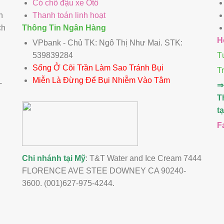
Có chỗ đậu xe Ôtô
n
Thanh toán linh hoạt
ch
Thông Tin Ngân Hàng
H
VPbank - Chủ TK: Ngô Thị Như Mai. STK:
539839284
T
Sống Ở Cõi Trần Làm Sao Tránh Bụi
T
Miễn Là Đừng Để Bụi Nhiễm Vào Tâm
-
⇒
T
t
F
Chi nhánh tại Mỹ
: T&T Water and Ice Cream 7444
FLORENCE AVE STEE DOWNEY CA 90240-
3600. (001)627-975-4244.