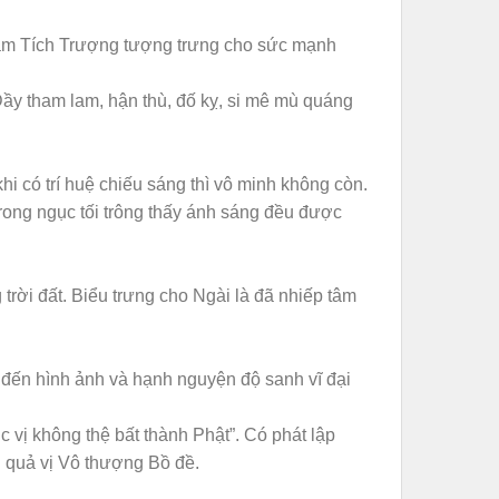
 cầm Tích Trượng tượng trưng cho sức mạnh
ầy tham lam, hận thù, đố kỵ, si mê mù quáng
hi có trí huệ chiếu sáng thì vô minh không còn.
trong ngục tối trông thấy ánh sáng đều được
g trời đất. Biểu trưng cho Ngài là đã nhiếp tâm
đến hình ảnh và hạnh nguyện độ sanh vĩ đại
vị không thệ bất thành Phật”. Có phát lập
u quả vị Vô thượng Bồ đề.