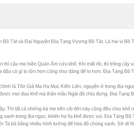
 Bồ Tát và Đại Nguyện Địa Tạng Vương Bồ Tát. Là hai vị Bồ T
hì cầu mẹ hiền Quán Âm cứu khổ. Khi mất rồi, thì trông cậy v
 đâu có gì to lớn hơn cũng như đáng để lo hơn. Địa Tạng Bồ 
chính là Tôn Giả Ma Ha Mục Kiền Liên, nguyện ở trong địa ngụ
g được mọi đau khổ mà thân mẫu Ngài đã chịu đựng. Địa Tạng B
y. Thì tất cả những bà mẹ trên cõi đời này cũng đều chịu khổ 
ng sanh trong địa ngục, khiến họ lìa khổ được vui. Địa Tạng Bồ 
ới Ta bà bằng nhiều hình tướng để hóa độ chúng sanh. Sở dĩ N