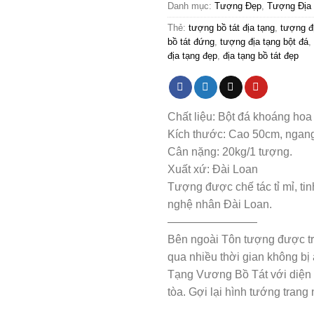
Danh mục:
Tượng Đẹp
,
Tượng Địa
Thẻ:
tượng bồ tát địa tạng
,
tượng đ
bồ tát đứng
,
tượng địa tạng bột đá
,
địa tạng đẹp
,
địa tạng bồ tát đẹp
Chất liệu: Bột đá khoáng hoa 
Kích thước: Cao 50cm, ngan
Cân nặng: 20kg/1 tượng.
Xuất xứ: Đài Loan
Tượng được chế tác tỉ mỉ, tin
nghệ nhân Đài Loan.
————————
Bên ngoài Tôn tượng được tr
qua nhiều thời gian không b
Tạng Vương Bồ Tát với diện t
tòa. Gợi lại hình tướng tran