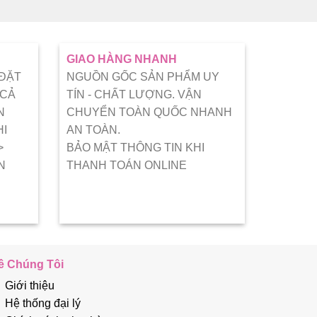
GIAO HÀNG NHANH
 ĐẶT
NGUỒN GỐC SẢN PHẨM UY
 CẢ
TÍN - CHẤT LƯỢNG. VẬN
N
CHUYỂN TOÀN QUỐC NHANH
HI
AN TOÀN.
>
BẢO MẬT THÔNG TIN KHI
N
THANH TOÁN ONLINE
ề Chúng Tôi
Giới thiệu
Hệ thống đại lý